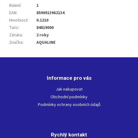
Balení
:
1
EAN
:
8590913962134
Hmotnost
:
0.1210
Taric
:
84819000
Záruka
:
2 roky
Značka
:
AQUALINE
Z
á
p
Informace pro vás
a
t
Jak nakupovat
í
Obchodní podmínky
Podmínky ochrany osobních údajů
Rychlý kontakt