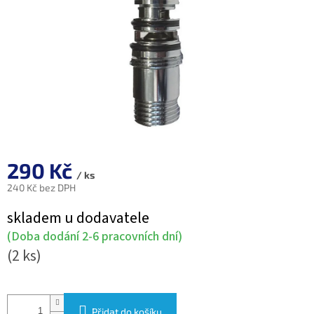
290 Kč
/ ks
240 Kč bez DPH
Měrná
skladem u dodavatele
cena:
(Doba dodání 2-6 pracovních dní)
(2 ks)
Přidat do košíku