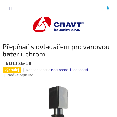
Přejít
NÁKU
na
obsah
KOŠÍK
Přepínač s ovladačem pro vanovou
baterii, chrom
ND1126-10
Průměrné
Neohodnoceno
Podrobnosti hodnocení
Výprodej
hodnocení
Značka:
Aqualine
produktu
je
0,0
z
5
hvězdiček.