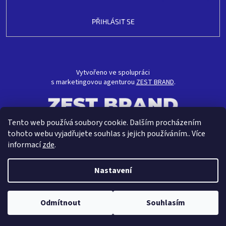
PŘIHLÁSIT SE
Vytvořeno ve spolupráci
s marketingovou agenturou
ZEST BRAND
.
Tento web používá soubory cookie. Dalším procházením
tohoto webu vyjadřujete souhlas s jejich používáním.. Více
informací
zde
.
Nastavení
Vytvořil Shoptet
Odmítnout
Souhlasím
Copyright 2026
CRAVT koupelny s.r.o.
. Všechna práva vyhrazena.