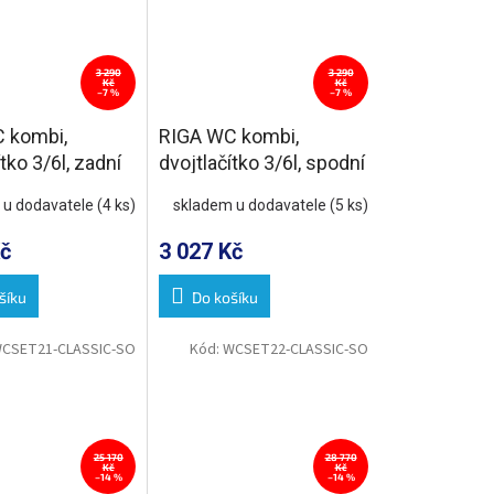
3 290
3 290
Kč
Kč
–7 %
–7 %
 kombi,
RIGA WC kombi,
tko 3/6l, zadní
dvojtlačítko 3/6l, spodní
ílá
odpad, bílá
 u dodavatele
(4 ks)
skladem u dodavatele
(5 ks)
č
3 027 Kč
šíku
Do košíku
CSET21-CLASSIC-SO
Kód:
WCSET22-CLASSIC-SO
25 170
28 770
Kč
Kč
–14 %
–14 %