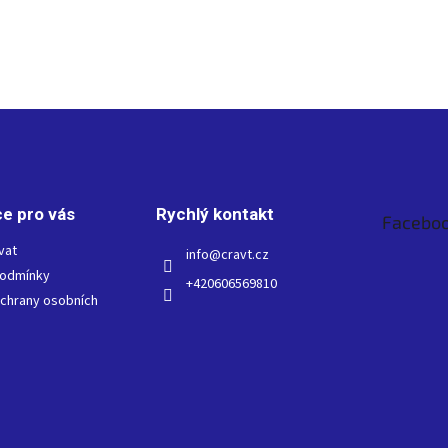
e pro vás
Rychlý kontakt
Facebo
vat
info
@
cravt.cz
podmínky
+420606569810
chrany osobních