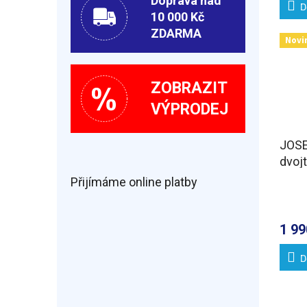
Doprava nad
D
10 000 Kč
ZDARMA
Novi
ZOBRAZIT
VÝPRODEJ
JOSE
dvojt
odpad
Přijímáme online platby
1 99
D