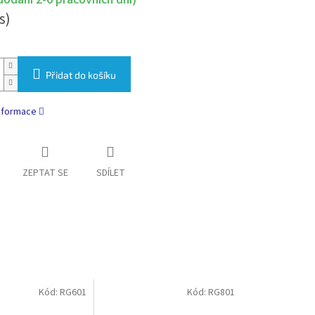
s)
Přidat do košíku
informace
ZEPTAT SE
SDÍLET
Kód:
RG601
Kód:
RG801