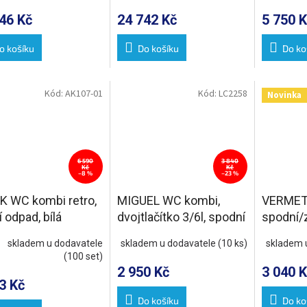
46 Kč
24 742 Kč
5 750 K
o košíku
Do košíku
Do ko
Kód:
AK107-01
Kód:
LC2258
Novinka
6 590
3 840
Kč
Kč
–8 %
–23 %
K WC kombi retro,
MIGUEL WC kombi,
VERMET
 odpad, bílá
dvojtlačítko 3/6l, spodní
spodní/
odpad, bílá
bílá
skladem u dodavatele
skladem u dodavatele
(10 ks)
skladem 
(100 set)
2 950 Kč
3 040 K
3 Kč
Do košíku
Do ko