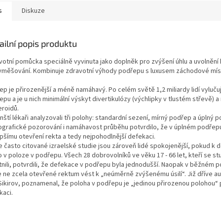
s
Diskuze
ailní popis produktu
votní pomůcka speciálně vyvinuta jako doplněk pro zvýšení úhlu a uvolnění
vyměšování. Kombinuje zdravotní výhody podřepu s luxusem záchodové mís
p je přirozenější a méně namáhavý. Po celém světě 1,2 miliardy lidí vylučují
pu a je u nich minimální výskyt divertikulózy (výchlipky v tlustém střevě) 
roidů.
ští lékaři analyzovali tři polohy: standardní sezení, mírný podřep a úplný 
ografické pozorování i namáhavost průběhu potvrdilo, že v úplném podřep
epšímu otevření rekta a tedy nejpohodlnější defekaci.
e často citované izraelské studie jsou zároveň lidé spokojenější, pokud k 
 v poloze v podřepu. Všech 28 dobrovolníků ve věku 17 - 66 let, kteří se st
tnili, potvrdili, že defekace v podřepu byla jednodušší. Naopak v běžném 
 ne zcela otevřené rektum vést k „neúměrně zvýšenému úsilí“. Již dříve au
Sikirov, poznamenal, že poloha v podřepu je „jedinou přirozenou polohou“ 
kaci.