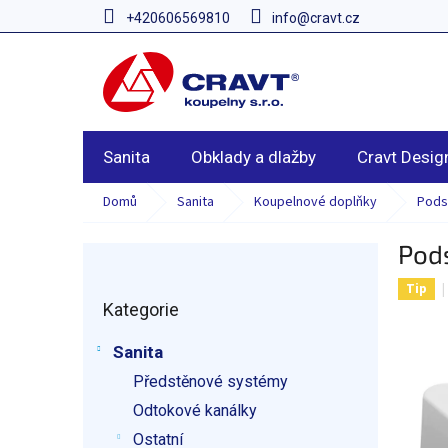
Přejít
+420606569810
info@cravt.cz
na
obsah
Sanita
Obklady a dlažby
Cravt Desig
Domů
Sanita
Koupelnové doplňky
Podst
Pods
P
o
Tip
Přeskočit
s
Kategorie
kategorie
t
r
Sanita
a
Předstěnové systémy
n
n
Odtokové kanálky
í
Ostatní