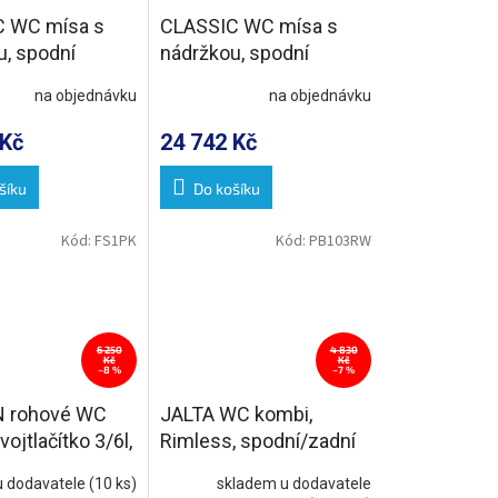
 WC mísa s
CLASSIC WC mísa s
u, spodní
nádržkou, spodní
ílá-chrom
odpad, bílá-bronz
na objednávku
na objednávku
 Kč
24 742 Kč
šíku
Do košíku
Kód:
FS1PK
Kód:
PB103RW
6 250
4 830
Kč
Kč
–8 %
–7 %
N rohové WC
JALTA WC kombi,
vojtlačítko 3/6l,
Rimless, spodní/zadní
pad, bílá
odpad, bílá
u dodavatele
(10 ks)
skladem u dodavatele