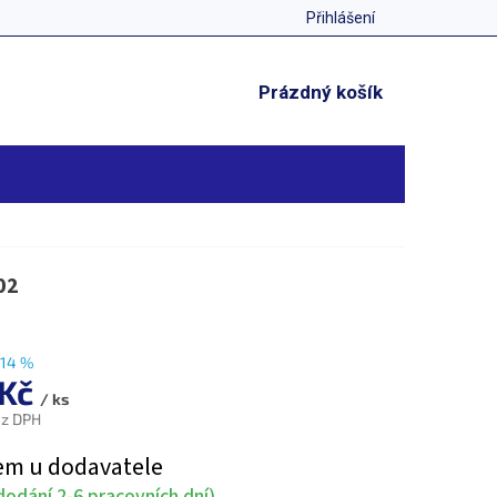
Přihlášení
NÁKUPNÍ
Prázdný košík
KOŠÍK
02
14 %
 Kč
/ ks
ez DPH
em u dodavatele
odání 2-6 pracovních dní)