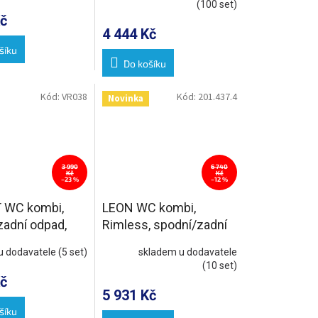
(100 set)
č
4 444 Kč
šíku
Do košíku
Kód:
VR038
Kód:
201.437.4
Novinka
3 990
6 740
Kč
Kč
–23 %
–12 %
 WC kombi,
LEON WC kombi,
zadní odpad,
Rimless, spodní/zadní
odpad, bílá
u dodavatele
(5 set)
skladem u dodavatele
(10 set)
č
5 931 Kč
šíku