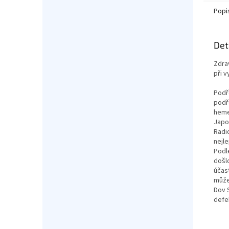
Popi
Det
Zdra
při 
Podře
podře
heme
Japon
Radi
nejl
Podl
došlo
účas
může
Dov 
defe