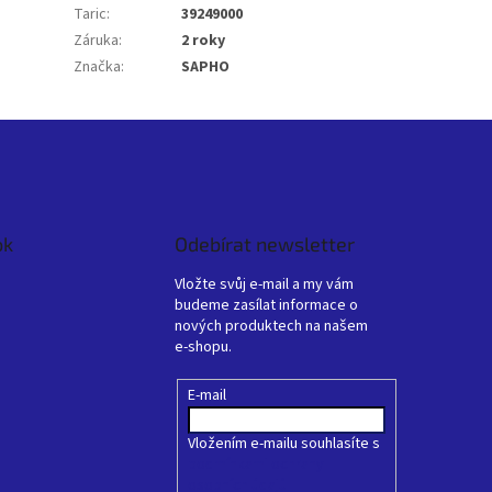
Taric
:
39249000
Záruka
:
2 roky
Značka
:
SAPHO
ok
Odebírat newsletter
Vložte svůj e-mail a my vám
budeme zasílat informace o
nových produktech na našem
e-shopu.
E-mail
Vložením e-mailu souhlasíte s
podmínkami ochrany
osobních údajů