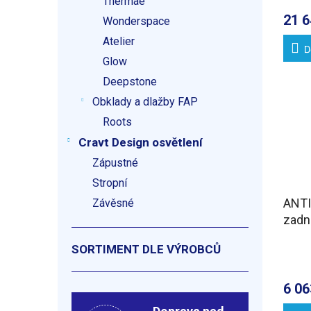
Thermae
21 6
Wonderspace
Atelier
D
Glow
Deepstone
Obklady a dlažby FAP
Roots
Cravt Design osvětlení
Zápustné
Stropní
ANTI
Závěsné
zadní
SORTIMENT DLE VÝROBCŮ
6 06