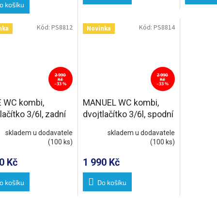
o košíku
Kód:
PS8812
Kód:
PS8814
nka
Novinka
2 990
2 990
Kč
Kč
–33 %
–33 %
 WC kombi,
MANUEL WC kombi,
lačítko 3/6l, zadní
dvojtlačítko 3/6l, spodní
, bílá
odpad, bílá
skladem u dodavatele
skladem u dodavatele
(100 ks)
(100 ks)
0 Kč
1 990 Kč
o košíku
Do košíku