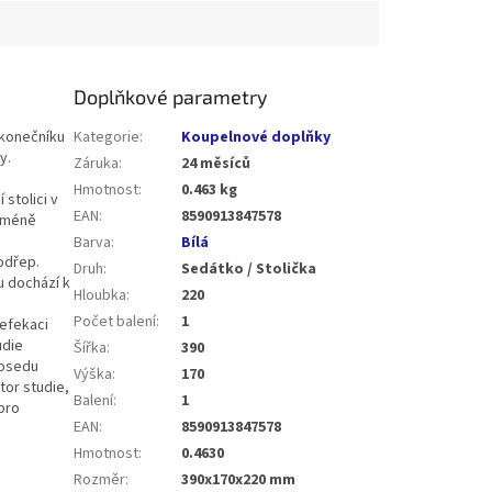
Doplňkové parametry
 konečníku
Kategorie
:
Koupelnové doplňky
y.
Záruka
:
24 měsíců
Hmotnost
:
0.463 kg
 stolici v
EAN
:
8590913847578
a méně
Barva
:
Bílá
podřep.
Druh
:
Sedátko / Stolička
u dochází k
Hloubka
:
220
Počet balení
:
1
defekaci
udie
Šířka
:
390
posedu
Výška
:
170
tor studie,
Balení
:
1
pro
EAN
:
8590913847578
Hmotnost
:
0.4630
Rozměr
:
390x170x220 mm