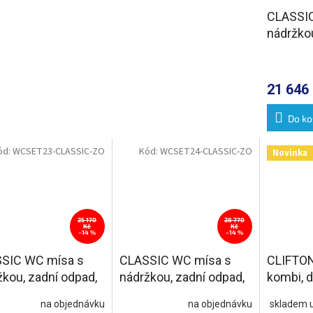
CLASSIC
nádržko
odpad, b
21 646
Do ko
ód:
WCSET23-CLASSIC-ZO
Kód:
WCSET24-CLASSIC-ZO
Novinka
25 170
28 770
Kč
Kč
–14 %
–14 %
SIC WC mísa s
CLASSIC WC mísa s
CLIFTO
žkou, zadní odpad,
nádržkou, zadní odpad,
kombi, d
-chrom
bílá-bronz
zadní od
na objednávku
na objednávku
skladem 