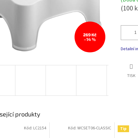
(100 k
269 Kč
–14 %
Detailní 
TISK
sející produkty
Kód:
LC2154
Kód:
WCSET06-CLASSIC
Tip