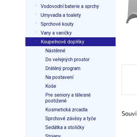
p
Vodovodní baterie a sprchy
a
n
Umyvadla a toalety
e
Sprchové kouty
l
Vany a vaničky
Koupelnové doplňky
Nástěnné
Do veřejných prostor
Drátěný program
Na postavení
Koše
Pre seniory a tělesně
postižené
Kosmetická zrcadla
Souvi
Sprchové závěsy a tyče
Sedátka a stoličky
Stojany