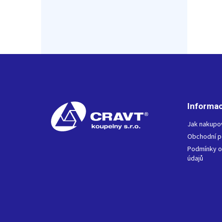
Z
á
p
a
t
Informac
í
Jak nakupo
Obchodní 
Podmínky o
údajů