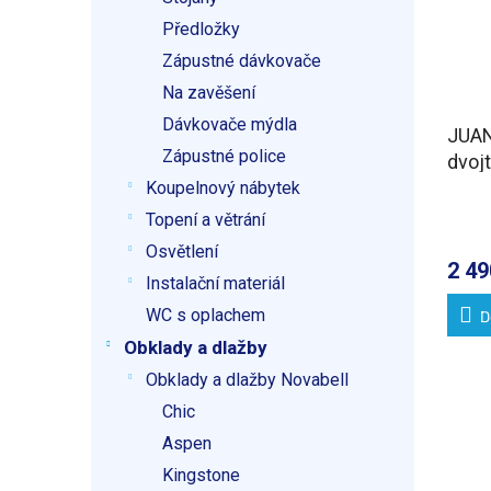
Předložky
Zápustné dávkovače
Na zavěšení
Dávkovače mýdla
JUAN
Zápustné police
dvojt
odpad
Koupelnový nábytek
Topení a větrání
Osvětlení
2 49
Instalační materiál
WC s oplachem
D
Obklady a dlažby
Obklady a dlažby Novabell
Chic
Aspen
Kingstone