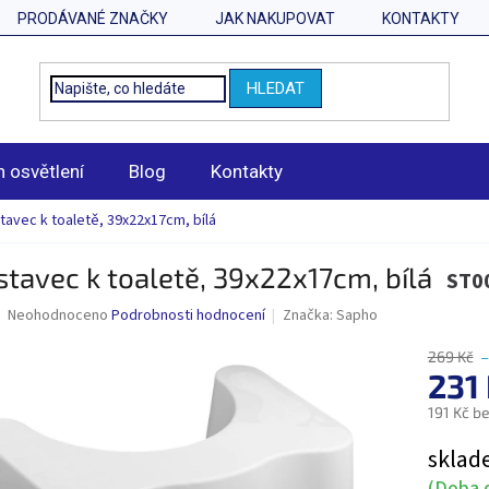
PRODÁVANÉ ZNAČKY
JAK NAKUPOVAT
KONTAKTY
HLEDAT
n osvětlení
Blog
Kontakty
avec k toaletě, 39x22x17cm, bílá
tavec k toaletě, 39x22x17cm, bílá
ST0
Průměrné
Neohodnoceno
Podrobnosti hodnocení
Značka:
Sapho
hodnocení
produktu
269 Kč
–
je
231
0,0
191 Kč b
z
5
Měrná
sklad
hvězdiček.
cena:
(Doba d