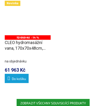
Novinka
72 050 Kč
–14 %
CLEO hydromasážní
vana, 170x70x48cm,
Attraction Hydro-Air,
chrom
na objednávku
61 963 Kč
Do košíku
ZOBRAZIT VŠECHNY SOUVISEJÍCÍ PRODUKTY