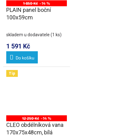
1 850 Kč
–14 %
PLAIN panel boční
100x59cm
skladem u dodavatele
(1 ks)
1 591 Kč
Do košíku
Tip
12 250 Kč
–14 %
CLEO obdélníková vana
170x75x48cm, bílá