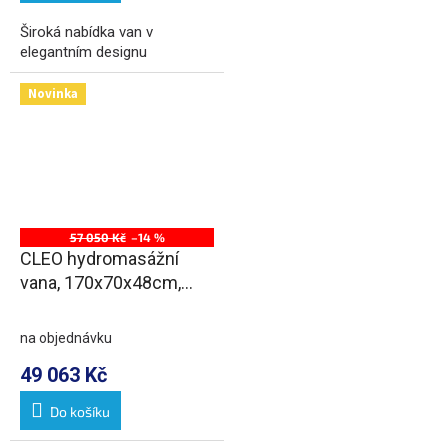
Široká nabídka van v
elegantním designu
Novinka
57 050 Kč
–14 %
CLEO hydromasážní
vana, 170x70x48cm,
Active Hydro-Air, chrom
na objednávku
49 063 Kč
Do košíku