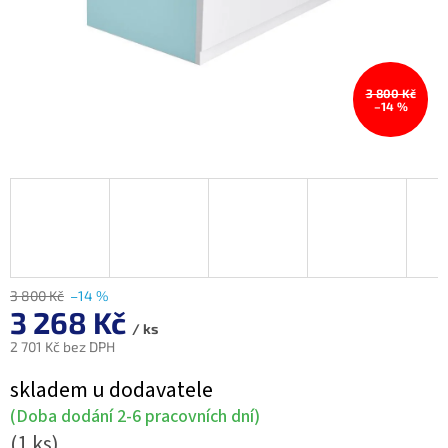
3 800 Kč
–14 %
3 800 Kč
–14 %
3 268 Kč
/ ks
2 701 Kč bez DPH
Měrná
skladem u dodavatele
cena:
(Doba dodání 2-6 pracovních dní)
(1 ks)