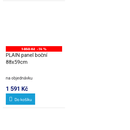
1 850 Kč
–14 %
PLAIN panel boční
88x59cm
na objednávku
1 591 Kč
Do košíku