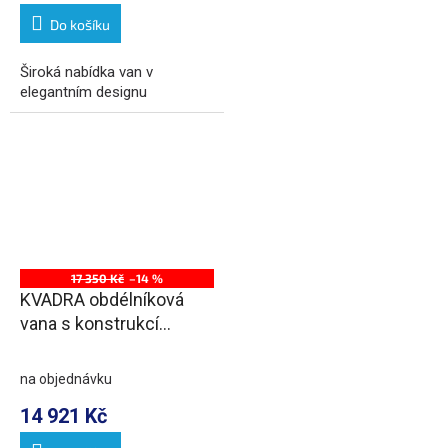
Do košíku
Široká nabídka van v
elegantním designu
17 350 Kč
–14 %
KVADRA obdélníková
vana s konstrukcí
170x80x47cm, bílá
na objednávku
14 921 Kč