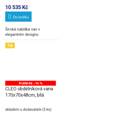
10 535 Kč
Do košíku
Široká nabídka van v
elegantním designu
Tip
11 390 Kč
–14 %
CLEO obdélníková vana
170x70x48cm, bílá
skladem u dodavatele
(5 ks)