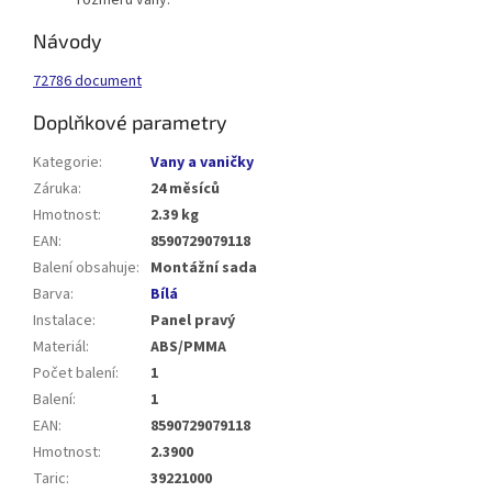
rozměru vany.
Návody
72786 document
Doplňkové parametry
Kategorie
:
Vany a vaničky
Záruka
:
24 měsíců
Hmotnost
:
2.39 kg
EAN
:
8590729079118
Balení obsahuje
:
Montážní sada
Barva
:
Bílá
Instalace
:
Panel pravý
Materiál
:
ABS/PMMA
Počet balení
:
1
Balení
:
1
EAN
:
8590729079118
Hmotnost
:
2.3900
Taric
:
39221000