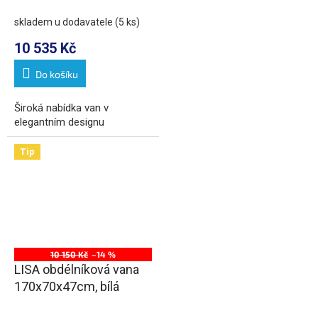
skladem u dodavatele
(5 ks)
10 535 Kč
Do košíku
Široká nabídka van v
elegantním designu
Tip
10 150 Kč
–14 %
LISA obdélníková vana
170x70x47cm, bílá