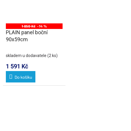
1 850 Kč
–14 %
PLAIN panel boční
90x59cm
skladem u dodavatele
(2 ks)
1 591 Kč
Do košíku