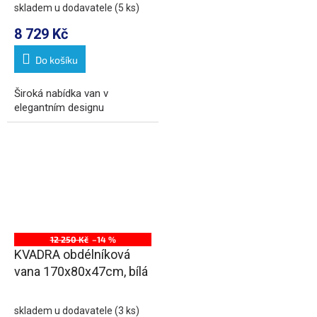
skladem u dodavatele
(5 ks)
8 729 Kč
Do košíku
Široká nabídka van v
elegantním designu
12 250 Kč
–14 %
KVADRA obdélníková
vana 170x80x47cm, bílá
skladem u dodavatele
(3 ks)