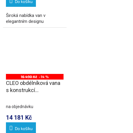
Do košíku
Široká nabídka van v
elegantním designu
16 490 Kč
–14 %
CLEO obdélníková vana
s konstrukcí
170x70x48cm, bílá
na objednávku
14 181 Kč
Do košíku