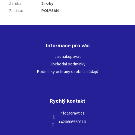
Záruka
:
2 roky
Značka
:
POLYSAN
Z
á
p
Informace pro vás
a
t
Jak nakupovat
í
Obchodní podmínky
Podmínky ochrany osobních údajů
Rychlý kontakt
info
@
cravt.cz
+420606569810