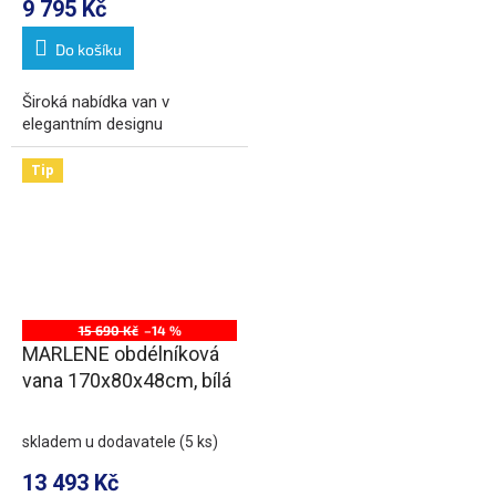
9 795 Kč
Do košíku
Široká nabídka van v
elegantním designu
Tip
15 690 Kč
–14 %
MARLENE obdélníková
vana 170x80x48cm, bílá
skladem u dodavatele
(5 ks)
13 493 Kč