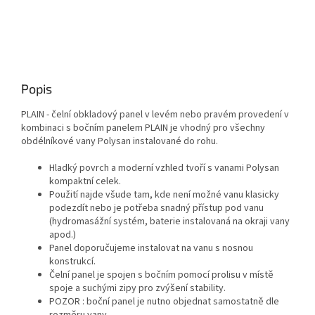
Popis
PLAIN - čelní obkladový panel v levém nebo pravém provedení v
kombinaci s bočním panelem PLAIN je vhodný pro všechny
obdélníkové vany Polysan instalované do rohu.
Hladký povrch a moderní vzhled tvoří s vanami Polysan
kompaktní celek.
Použití najde všude tam, kde není možné vanu klasicky
podezdít nebo je potřeba snadný přístup pod vanu
(hydromasážní systém, baterie instalovaná na okraji vany
apod.)
Panel doporučujeme instalovat na vanu s nosnou
konstrukcí.
Čelní panel je spojen s bočním pomocí prolisu v místě
spoje a suchými zipy pro zvýšení stability.
POZOR : boční panel je nutno objednat samostatně dle