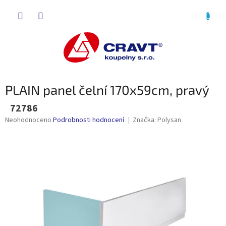
Přejít
NÁKU
na
obsah
KOŠÍK
PLAIN panel čelní 170x59cm, pravý
72786
Průměrné
Neohodnoceno
Podrobnosti hodnocení
Značka:
Polysan
hodnocení
produktu
je
0,0
z
5
hvězdiček.