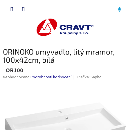
Přejít
NÁKU
na
obsah
KOŠÍK
ORINOKO umyvadlo, litý mramor,
100x42cm, bílá
OR100
Průměrné
Neohodnoceno
Podrobnosti hodnocení
Značka:
Sapho
hodnocení
produktu
je
0,0
z
5
hvězdiček.