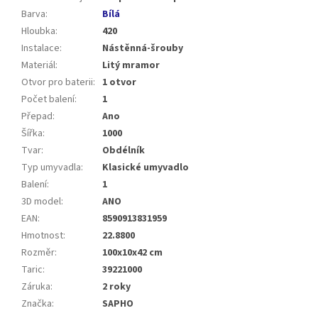
Barva
:
Bílá
Hloubka
:
420
Instalace
:
Nástěnná-šrouby
Materiál
:
Litý mramor
Otvor pro baterii
:
1 otvor
Počet balení
:
1
Přepad
:
Ano
Šířka
:
1000
Tvar
:
Obdélník
Typ umyvadla
:
Klasické umyvadlo
Balení
:
1
3D model
:
ANO
EAN
:
8590913831959
Hmotnost
:
22.8800
Rozměr
:
100x10x42 cm
Taric
:
39221000
Záruka
:
2 roky
Značka
:
SAPHO