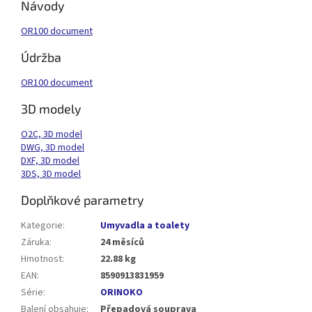
Návody
OR100 document
Údržba
OR100 document
3D modely
O2C, 3D model
DWG, 3D model
DXF, 3D model
3DS, 3D model
Doplňkové parametry
Kategorie
:
Umyvadla a toalety
Záruka
:
24 měsíců
Hmotnost
:
22.88 kg
EAN
:
8590913831959
Série
:
ORINOKO
Balení obsahuje
:
Přepadová souprava