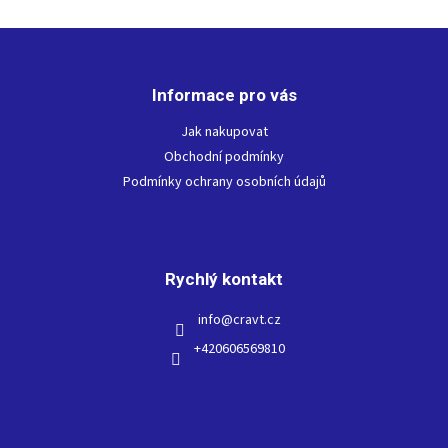
Z
á
p
Informace pro vás
a
t
Jak nakupovat
í
Obchodní podmínky
Podmínky ochrany osobních údajů
Rychlý kontakt
info
@
cravt.cz
+420606569810