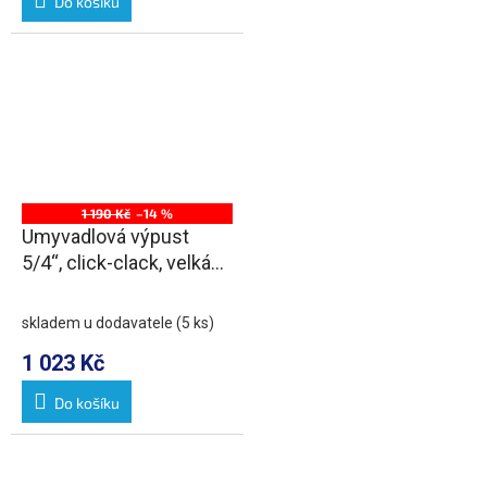
Do košíku
1 190 Kč
–14 %
Umyvadlová výpust
5/4“, click-clack, velká
zátka, max 80mm, černá
mat
skladem u dodavatele
(5 ks)
1 023 Kč
Do košíku