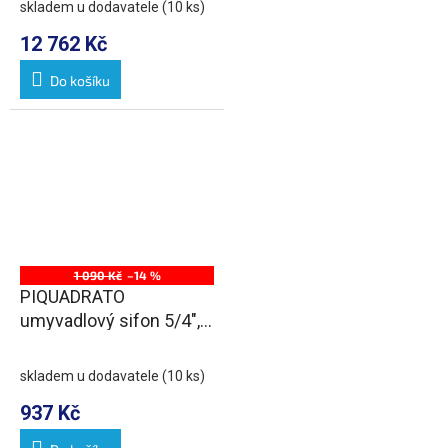
skladem u dodavatele
(10 ks)
12 762 Kč
Do košíku
1 090 Kč
–14 %
PIQUADRATO
umyvadlový sifon 5/4",
odpad 32 mm,
ABS/chrom
skladem u dodavatele
(10 ks)
937 Kč