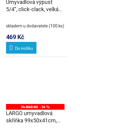
Umyvadlová výpust
5/4“, click-clack, velká
zátka, 10-55mm, chrom
skladem u dodavatele
(100 ks)
469 Kč
Do košíku
14 840 Kč
–14 %
LARGO umyvadlová
skříňka 99x50x41cm,
bílá