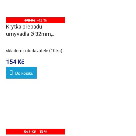
179 Kč
–13 %
Krytka přepadu
umyvadla Ø 32mm,
černá
skladem u dodavatele
(10 ks)
154 Kč
Do košíku
545 Kč
–13 %