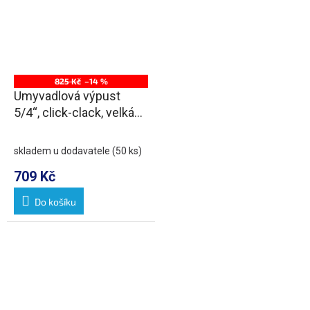
825 Kč
–14 %
Umyvadlová výpust
5/4“, click-clack, velká
zátka, max 80mm,
chrom
skladem u dodavatele
(50 ks)
709 Kč
Do košíku