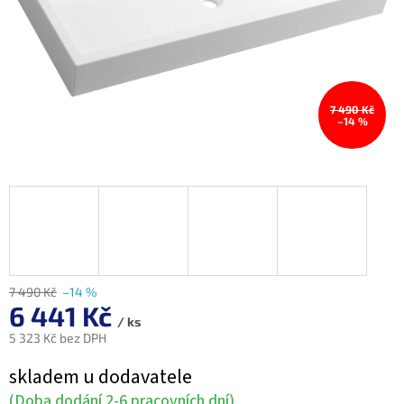
7 490 Kč
–14 %
7 490 Kč
–14 %
6 441 Kč
/ ks
5 323 Kč bez DPH
Měrná
skladem u dodavatele
cena:
(Doba dodání 2-6 pracovních dní)