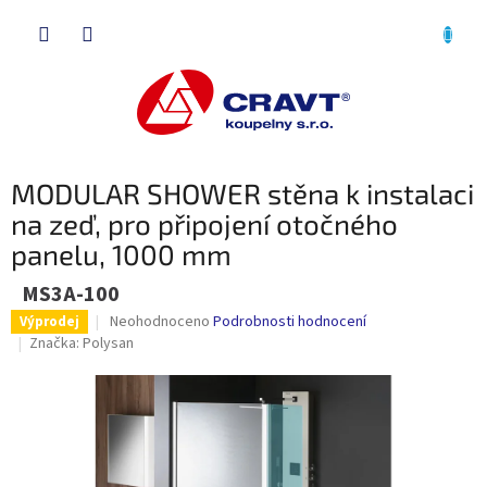
Přejít
NÁKU
na
obsah
KOŠÍK
MODULAR SHOWER stěna k instalaci
na zeď, pro připojení otočného
panelu, 1000 mm
MS3A-100
Průměrné
Neohodnoceno
Podrobnosti hodnocení
Výprodej
hodnocení
Značka:
Polysan
produktu
je
0,0
z
5
hvězdiček.