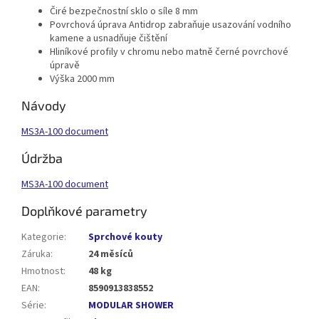
Čiré bezpečnostní sklo o síle 8 mm
Povrchová úprava Antidrop zabraňuje usazování vodního
kamene a usnadňuje čištění
Hliníkové profily v chromu nebo matně černé povrchové
úpravě
Výška 2000 mm
Návody
MS3A-100 document
Údržba
MS3A-100 document
Doplňkové parametry
Kategorie
:
Sprchové kouty
Záruka
:
24 měsíců
Hmotnost
:
48 kg
EAN
:
8590913838552
Série
:
MODULAR SHOWER