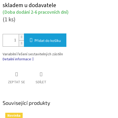
Měrná
skladem u dodavatele
cena:
(Doba dodání 2-6 pracovních dní)
(1 ks)
Přidat do košíku
Variabilní řešení sestavitelných zástěn
Detailní informace
ZEPTAT SE
SDÍLET
Související produkty
Novinka