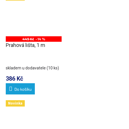
449 Kč
–14 %
Prahová lišta, 1 m
skladem u dodavatele
(10 ks)
386 Kč
Do košíku
Novinka