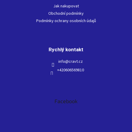
t
Jak nakupovat
í
Obchodní podmínky
Podmínky ochrany osobních údajů
Rychlý kontakt
info
@
cravt.cz
+420606569810
Facebook