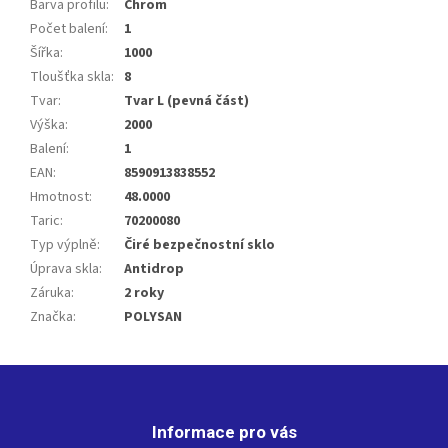
Barva profilu
:
Chrom
Počet balení
:
1
Šířka
:
1000
Tloušťka skla
:
8
Tvar
:
Tvar L (pevná část)
Výška
:
2000
Balení
:
1
EAN
:
8590913838552
Hmotnost
:
48.0000
Taric
:
70200080
Typ výplně
:
Čiré bezpečnostní sklo
Úprava skla
:
Antidrop
Záruka
:
2 roky
Značka
:
POLYSAN
Z
á
p
Informace pro vás
a