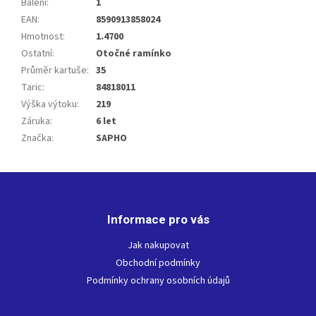
Balení
:
1
EAN
:
8590913858024
Hmotnost
:
1.4700
Ostatní
:
Otočné ramínko
Průměr kartuše
:
35
Taric
:
84818011
Výška výtoku
:
219
Záruka
:
6 let
Značka
:
SAPHO
Z
á
p
Informace pro vás
a
t
Jak nakupovat
í
Obchodní podmínky
Podmínky ochrany osobních údajů