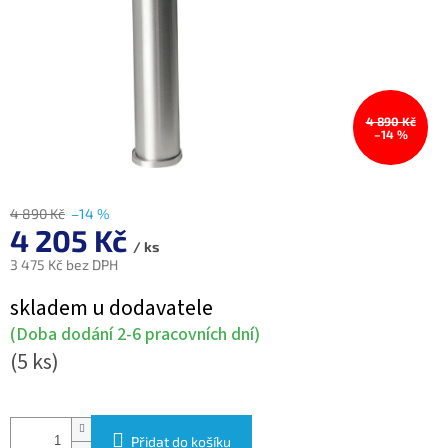
4 890 Kč
–14 %
4 890 Kč
–14 %
4 205 Kč
/ ks
3 475 Kč bez DPH
Měrná
skladem u dodavatele
cena:
(Doba dodání 2-6 pracovních dní)
(5 ks)
Přidat do košíku