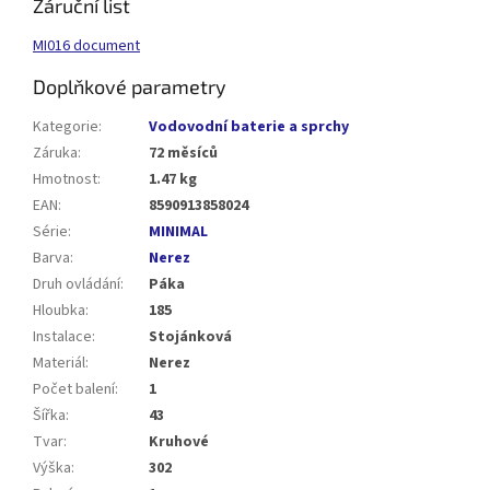
Záruční list
MI016 document
Doplňkové parametry
Kategorie
:
Vodovodní baterie a sprchy
Záruka
:
72 měsíců
Hmotnost
:
1.47 kg
EAN
:
8590913858024
Série
:
MINIMAL
Barva
:
Nerez
Druh ovládání
:
Páka
Hloubka
:
185
Instalace
:
Stojánková
Materiál
:
Nerez
Počet balení
:
1
Šířka
:
43
Tvar
:
Kruhové
Výška
:
302