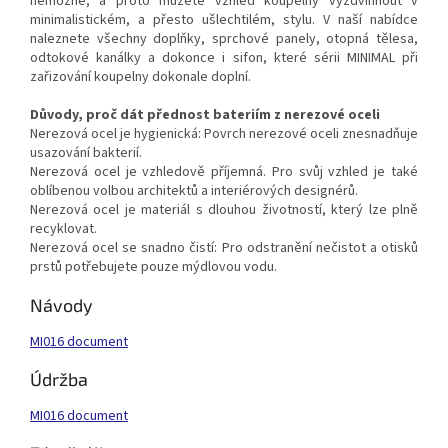
nemožné, a proto můžete vzhled koupelny vyzdvihnout v
minimalistickém, a přesto ušlechtilém, stylu. V naší nabídce
naleznete všechny doplňky, sprchové panely, otopná tělesa,
odtokové kanálky a dokonce i sifon, které sérii MINIMAL při
zařizování koupelny dokonale doplní.
Důvody, proč dát přednost bateriím z nerezové oceli
Nerezová ocel je hygienická: Povrch nerezové oceli znesnadňuje
usazování bakterií.
Nerezová ocel je vzhledově příjemná. Pro svůj vzhled je také
oblíbenou volbou architektů a interiérových designérů.
Nerezová ocel je materiál s dlouhou životností, který lze plně
recyklovat.
Nerezová ocel se snadno čistí: Pro odstranění nečistot a otisků
prstů potřebujete pouze mýdlovou vodu.
Návody
MI016 document
Údržba
MI016 document