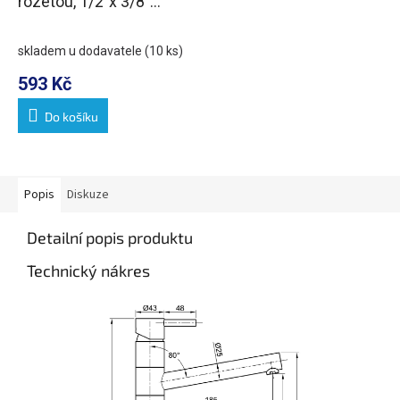
rozetou, 1/2"x 3/8"
nerez mat
skladem u dodavatele
(10 ks)
593 Kč
Do košíku
Popis
Diskuze
Detailní popis produktu
Technický nákres