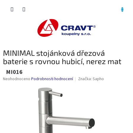
Přejít
NÁKU
na
obsah
KOŠÍK
MINIMAL stojánková dřezová
baterie s rovnou hubicí, nerez mat
MI016
Průměrné
Neohodnoceno
Podrobnosti hodnocení
Značka:
Sapho
hodnocení
produktu
je
0,0
z
5
hvězdiček.