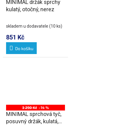
MINIMAL držák sprchy
kulatý, otočný, nerez
skladem u dodavatele
(10 ks)
851 Kč
Do košíku
3 290 Kč
–14 %
MINIMAL sprchová tyč,
posuvný držák, kulatá,
700mm, nerez