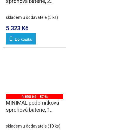
sprchová baterie, 2
výstupy, nerez mat
skladem u dodavatele
(5 ks)
5 323 Kč
Do košíku
4 690 Kč
–57 %
MINIMAL podomítková
sprchová baterie, 1
výstup, nerez mat
skladem u dodavatele
(10 ks)