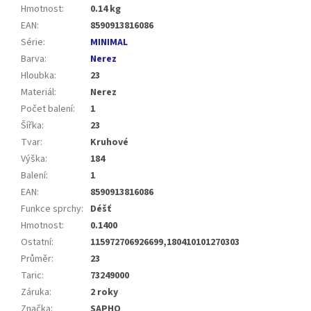
Hmotnost
:
0.14 kg
EAN
:
8590913816086
Série
:
MINIMAL
Barva
:
Nerez
Hloubka
:
23
Materiál
:
Nerez
Počet balení
:
1
Šířka
:
23
Tvar
:
Kruhové
Výška
:
184
Balení
:
1
EAN
:
8590913816086
Funkce sprchy
:
Déšť
Hmotnost
:
0.1400
Ostatní
:
115972706926699,180410101270303
Průměr
:
23
Taric
:
73249000
Záruka
:
2 roky
Značka
:
SAPHO