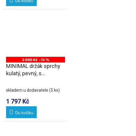
Do košíku
2 090 Kč
–14 %
MINIMAL držák sprchy
kulatý, pevný, s
vyústěním, nerez mat
skladem u dodavatele
(5 ks)
1 797 Kč
Do košíku