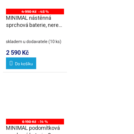
4 990 Kč
–48 %
MINIMAL nástěnná
sprchová baterie, nerez
mat
skladem u dodavatele
(10 ks)
2 590 Kč
Do košíku
6 190 Kč
–14 %
MINIMAL podomítková