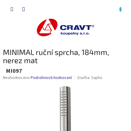
Přejít
NÁKU
na
obsah
KOŠÍK
MINIMAL ruční sprcha, 184mm,
nerez mat
MI097
Průměrné
Neohodnoceno
Podrobnosti hodnocení
Značka:
Sapho
hodnocení
produktu
je
0,0
z
5
hvězdiček.