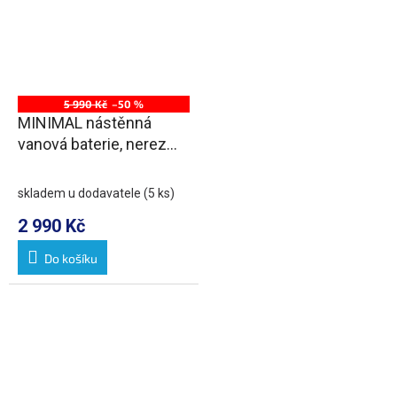
5 990 Kč
–50 %
MINIMAL nástěnná
vanová baterie, nerez
mat
skladem u dodavatele
(5 ks)
2 990 Kč
Do košíku