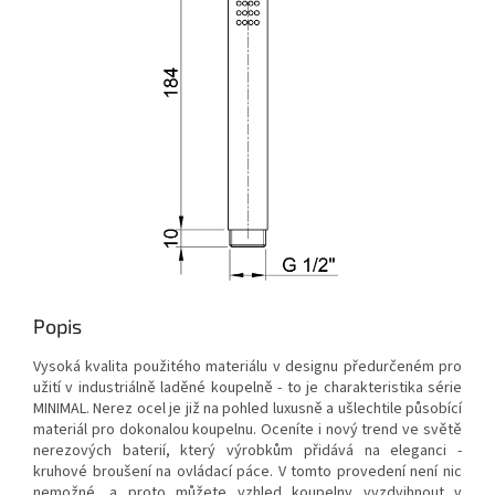
Popis
Vysoká kvalita použitého materiálu v designu předurčeném pro
užití v industriálně laděné koupelně - to je charakteristika série
MINIMAL. Nerez ocel je již na pohled luxusně a ušlechtile působící
materiál pro dokonalou koupelnu. Oceníte i nový trend ve světě
nerezových baterií, který výrobkům přidává na eleganci -
kruhové broušení na ovládací páce. V tomto provedení není nic
nemožné, a proto můžete vzhled koupelny vyzdvihnout v