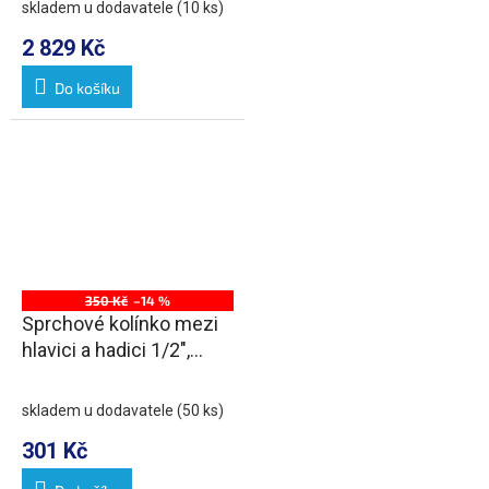
skladem u dodavatele
(10 ks)
2 829 Kč
Do košíku
350 Kč
–14 %
Sprchové kolínko mezi
hlavici a hadici 1/2",
mosaz/chrom
skladem u dodavatele
(50 ks)
301 Kč