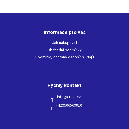
Z
á
p
Informace pro vás
a
t
Jak nakupovat
í
Obchodní podmínky
Podmínky ochrany osobních údajů
Rychlý kontakt
info
@
cravt.cz
+420606569810