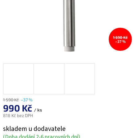
1 590 Kč
–37 %
1 590 Kč
–37 %
990 Kč
/ ks
818 Kč bez DPH
Měrná
skladem u dodavatele
cena:
(Doba dodání 2-6 pracovních dní)