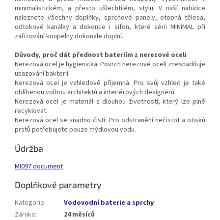
minimalistickém, a přesto ušlechtilém, stylu. V naší nabídce
naleznete všechny doplňky, sprchové panely, otopná tělesa,
odtokové kanálky a dokonce i sifon, které sérii MINIMAL při
zařizování koupelny dokonale doplní.
Důvody, proč dát přednost bateriím z nerezové oceli
Nerezová ocel je hygienická: Povrch nerezové oceli znesnadňuje
usazování bakterií.
Nerezová ocel je vzhledově příjemná. Pro svůj vzhled je také
oblíbenou volbou architektů a interiérových designérů.
Nerezová ocel je materiál s dlouhou životností, který lze plně
recyklovat.
Nerezová ocel se snadno čistí: Pro odstranění nečistot a otisků
prstů potřebujete pouze mýdlovou vodu.
Údržba
MI097 document
Doplňkové parametry
Kategorie
:
Vodovodní baterie a sprchy
Záruka
:
24 měsíců