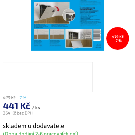
479 Kč
–7 %
479 Kč
–7 %
441 Kč
/ ks
364 Kč bez DPH
Měrná
skladem u dodavatele
cena:
(Doba dodání 2-6 pracovních dní)