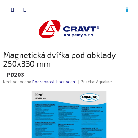
Přejít
NÁKU
na
obsah
KOŠÍK
Magnetická dvířka pod obklady
250x330 mm
PD203
Průměrné
Neohodnoceno
Podrobnosti hodnocení
Značka:
Aqualine
hodnocení
produktu
je
0,0
z
5
hvězdiček.