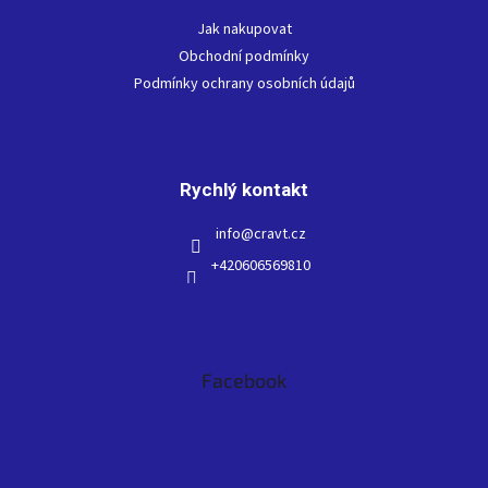
t
Jak nakupovat
í
Obchodní podmínky
Podmínky ochrany osobních údajů
Rychlý kontakt
info
@
cravt.cz
+420606569810
Facebook