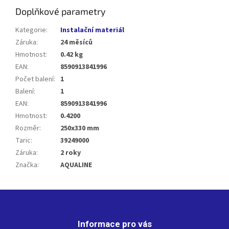
Doplňkové parametry
Kategorie
:
Instalační materiál
Záruka
:
24 měsíců
Hmotnost
:
0.42 kg
EAN
:
8590913841996
Počet balení
:
1
Balení
:
1
EAN
:
8590913841996
Hmotnost
:
0.4200
Rozměr
:
250x330 mm
Taric
:
39249000
Záruka
:
2 roky
Značka
:
AQUALINE
Z
á
p
Informace pro vás
a