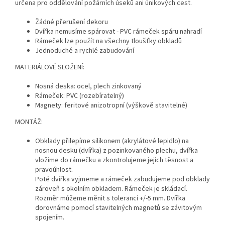
určena pro oddělování požárních úseků ani únikových cest.
Žádné přerušení dekoru
Dvířka nemusíme spárovat - PVC rámeček spáru nahradí
Rámeček lze použít na všechny tloušťky obkladů
Jednoduché a rychlé zabudování
MATERIÁLOVÉ SLOŽENÍ:
Nosná deska: ocel, plech zinkovaný
Rámeček: PVC (rozebíratelný)
Magnety: feritové anizotropní (výškově stavitelné)
MONTÁŽ:
Obklady přilepíme silikonem (akrylátové lepidlo) na
nosnou desku (dvířka) z pozinkovaného plechu, dvířka
vložíme do rámečku a zkontrolujeme jejich těsnost a
pravoúhlost.
Poté dvířka vyjmeme a rámeček zabudujeme pod obklady
zároveň s okolním obkladem. Rámeček je skládací.
Rozměr můžeme měnit s tolerancí +/-5 mm. Dvířka
dorovnáme pomocí stavitelných magnetů se závitovým
spojením.