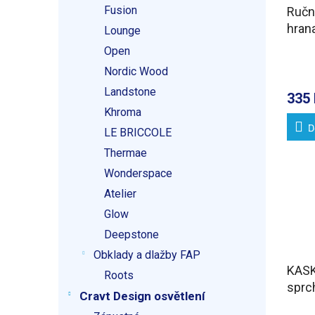
Fusion
Ručn
hran
Lounge
Open
Nordic Wood
Landstone
335 
Khroma
D
LE BRICCOLE
Thermae
Wonderspace
Atelier
Glow
Deepstone
Obklady a dlažby FAP
KASK
Roots
sprc
Cravt Design osvětlení
nákl