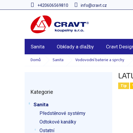
Přejít
+420606569810
info@cravt.cz
na
obsah
Sanita
Obklady a dlažby
Cravt Desig
Domů
Sanita
Vodovodní baterie a sprchy
LAT
P
o
Tip
Přeskočit
s
Kategorie
kategorie
t
r
Sanita
a
Předstěnové systémy
n
n
Odtokové kanálky
í
Ostatní