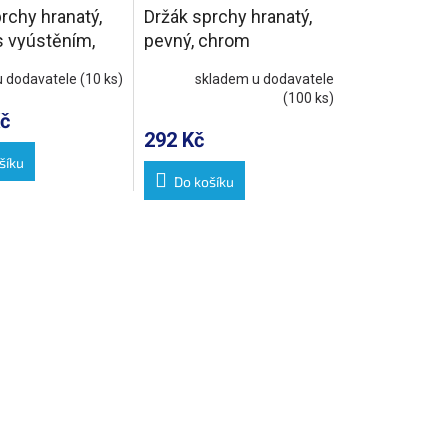
rchy hranatý,
Držák sprchy hranatý,
s vyústěním,
pevný, chrom
u dodavatele
(10 ks)
skladem u dodavatele
(100 ks)
č
292 Kč
šíku
Do košíku