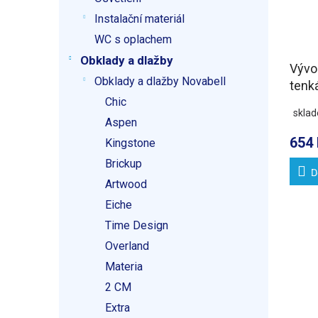
Instalační materiál
WC s oplachem
Obklady a dlažby
Vývod
Obklady a dlažby Novabell
tenk
Chic
skla
Aspen
654 
Kingstone
Brickup
D
Artwood
Eiche
Time Design
Overland
Materia
2 CM
Extra