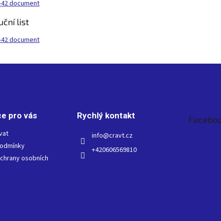
-42 document
ční list
-42 document
e pro vás
Rychlý kontakt
Facebo
vat
info
@
cravt.cz
podmínky
+420606569810
chrany osobních