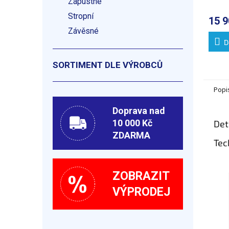
Zápustné
chr
Stropní
15 9
Závěsné
D
SORTIMENT DLE VÝROBCŮ
Popi
Doprava nad
10 000 Kč
Det
ZDARMA
Tec
ZOBRAZIT
VÝPRODEJ