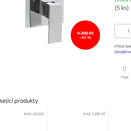
(5 ks)
4 290 Kč
–41 %
Přímé lin
Detailní 
TISK
sející produkty
Kód:
SG302
Kód:
1205-07