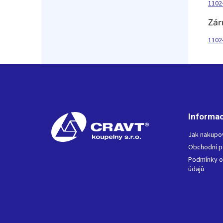
1102
Záru
1102
Z
á
p
a
t
Informac
í
Jak nakupo
Obchodní 
Podmínky o
údajů