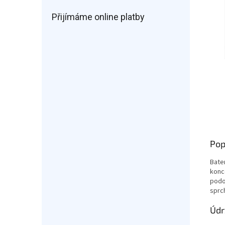
Přijímáme online platby
Pop
Bate
konc
podo
sprc
Údr