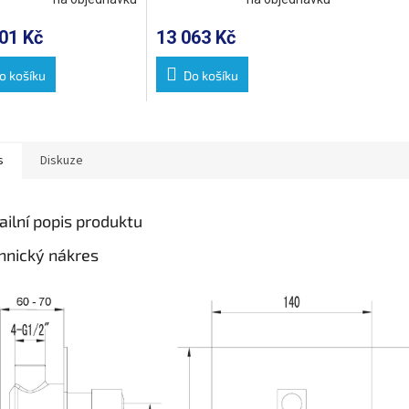
om
chrom
01 Kč
13 063 Kč
o košíku
Do košíku
s
Diskuze
ailní popis produktu
hnický nákres