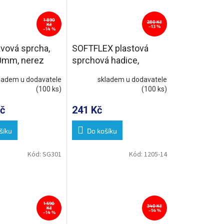
1 890
280 Kč
Kč
–13 %
–14 %
vová sprcha,
SOFTFLEX plastová
0mm, nerez
sprchová hadice,
150cm, metalická
ladem u dodavatele
skladem u dodavatele
stříbrná/chrom
(100 ks)
(100 ks)
č
241 Kč
šíku
Do košíku
Kód:
SG301
Kód:
1205-14
1 590
340 Kč
Kč
–14 %
–14 %