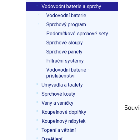
p
Vodovodní baterie a sprchy
a
n
Vodovodní baterie
e
Sprchový program
l
Podomítkové sprchové sety
Sprchové sloupy
Sprchové panely
Filtrační systémy
Vodovodní baterie -
příslušenství
Umyvadla a toalety
Sprchové kouty
Vany a vaničky
Souvi
Koupelnové doplňky
Koupelnový nábytek
Topení a větrání
Osvětlení