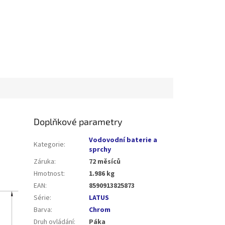
Doplňkové parametry
Vodovodní baterie a
Kategorie
:
sprchy
Záruka
:
72 měsíců
Hmotnost
:
1.986 kg
EAN
:
8590913825873
Série
:
LATUS
Barva
:
Chrom
Druh ovládání
:
Páka