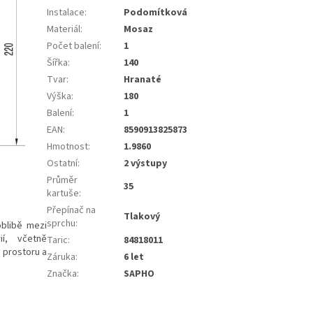
Instalace
:
Podomítková
Materiál
:
Mosaz
Počet balení
:
1
Šířka
:
140
Tvar
:
Hranaté
Výška
:
180
Balení
:
1
EAN
:
8590913825873
Hmotnost
:
1.9860
Ostatní
:
2 výstupy
Průměr
35
kartuše
:
Přepínač na
Tlakový
sprchu
:
oblibě mezi
ií, včetně
Taric
:
84818011
 prostoru a
Záruka
:
6 let
Značka
:
SAPHO