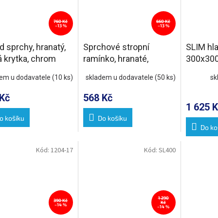
760 Kč
660 Kč
–13 %
–13 %
 sprchy, hranatý,
Sprchové stropní
SLIM hla
á krytka, chrom
ramínko, hranaté,
300x30
200mm, chrom
lesk
dem u dodavatele
(10 ks)
skladem u dodavatele
(50 ks)
sk
Kč
568 Kč
1 625 K
o košíku
Do košíku
Do ko
Kód:
1204-17
Kód:
SL400
1 290
390 Kč
Kč
–14 %
–14 %