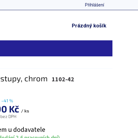
Přihlášení
NÁKUPNÍ
Prázdný košík
KOŠÍK
ýstupy, chrom
1102-42
–41 %
90 Kč
/ ks
 bez DPH
em u dodavatele
odání 2-6 pracovních dní)