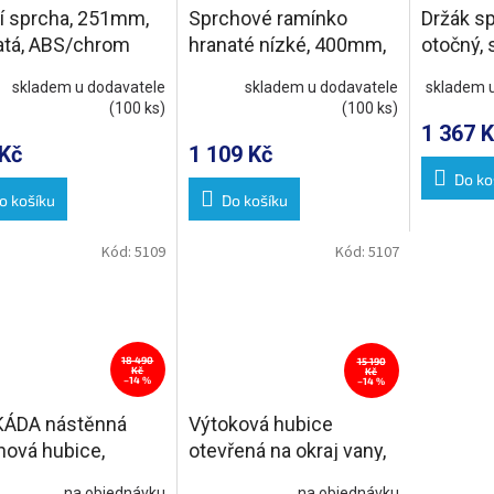
í sprcha, 251mm,
Sprchové ramínko
Držák sp
atá, ABS/chrom
hranaté nízké, 400mm,
otočný, 
chrom
chrom
skladem u dodavatele
skladem u dodavatele
skladem 
(100 ks)
(100 ks)
1 367 K
Kč
1 109 Kč
Do ko
o košíku
Do košíku
Kód:
5109
Kód:
5107
18 490
15 190
Kč
Kč
–14 %
–14 %
ÁDA nástěnná
Výtoková hubice
hová hubice,
otevřená na okraj vany,
opná, šířka 153mm,
šířka 145mm, kaskáda,
na objednávku
na objednávku