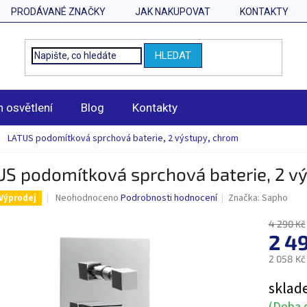
PRODÁVANÉ ZNAČKY
JAK NAKUPOVAT
KONTAKTY
HLEDAT
n osvětlení
Blog
Kontakty
LATUS podomítková sprchová baterie, 2 výstupy, chrom
US podomítková sprchová baterie, 2 v
Průměrné
Neohodnoceno
Podrobnosti hodnocení
Značka:
Sapho
Výprodej
hodnocení
produktu
4 290 Kč
je
2 4
0,0
2 058 Kč
z
5
Měrná
sklad
hvězdiček.
cena:
(Doba d