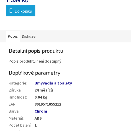
1 539 Kč
Do košíku
Popis
Diskuze
Detailní popis produktu
Popis produktu není dostupný
Doplňkové parametry
Kategorie
:
Umyvadla a toalety
Záruka
:
24 měsíců
Hmotnost
:
0.04 kg
EAN
:
8019571055212
Barva
:
Chrom
Materiál
:
ABS
Počet balení
:
1