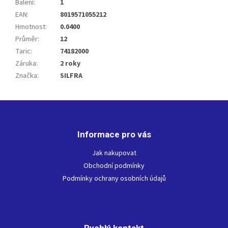
Balení
:
1
EAN
:
8019571055212
Hmotnost
:
0.0400
Průměr
:
12
Taric
:
74182000
Záruka
:
2 roky
Značka
:
SILFRA
Z
á
p
Informace pro vás
a
t
Jak nakupovat
í
Obchodní podmínky
Podmínky ochrany osobních údajů
Rychlý kontakt