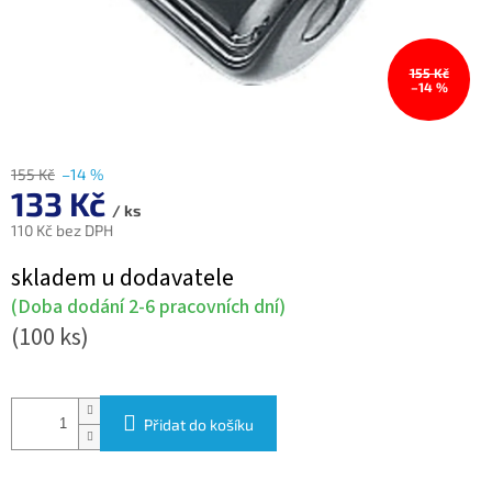
155 Kč
–14 %
155 Kč
–14 %
133 Kč
/ ks
110 Kč bez DPH
Měrná
skladem u dodavatele
cena:
(Doba dodání 2-6 pracovních dní)
(100 ks)
Přidat do košíku