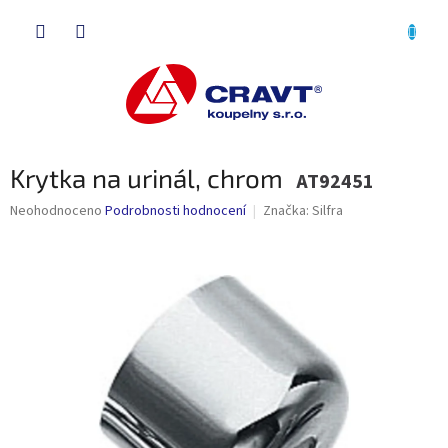
Přejít
NÁKU
na
obsah
KOŠÍK
Krytka na urinál, chrom
AT92451
Průměrné
Neohodnoceno
Podrobnosti hodnocení
Značka:
Silfra
hodnocení
produktu
je
0,0
z
5
hvězdiček.