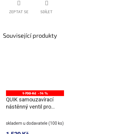
ZEPTAT SE
SDÍLET
Související produkty
1 790 Kč
–14 %
QUIK samouzavírací
nástěnný ventil pro
urinál, chrom
skladem u dodavatele
(100 ks)