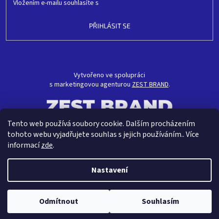
Vložením e-mailu souhlasíte s
podmínkami ochrany osobních údajů
PŘIHLÁSIT SE
Vytvořeno ve spolupráci
s marketingovou agenturou
ZEST BRAND
.
Tento web používá soubory cookie. Dalším procházením
tohoto webu vyjadřujete souhlas s jejich používáním.. Více
informací
zde
.
Nastavení
Vytvořil Shoptet
Odmítnout
Souhlasím
Copyright 2026
CRAVT koupelny s.r.o.
. Všechna práva vyhrazena.