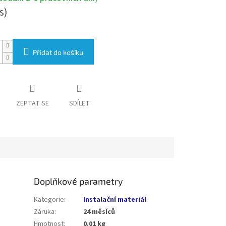
s)
Přidat do košíku
ZEPTAT SE
SDÍLET
Doplňkové parametry
Kategorie
:
Instalační materiál
Záruka
:
24 měsíců
Hmotnost
:
0.01 kg