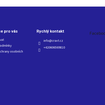
e pro vás
Rychlý kontakt
Facebo
vat
info
@
cravt.cz
podmínky
+420606569810
chrany osobních