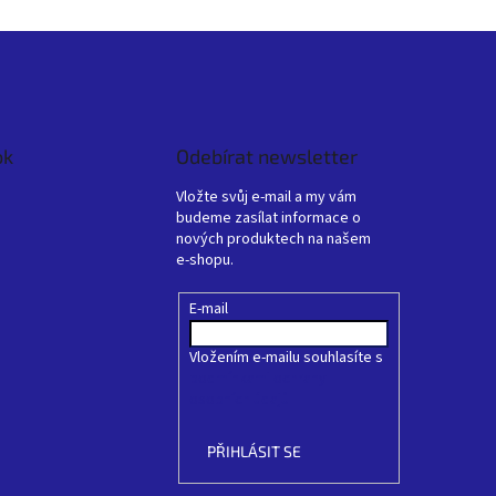
ok
Odebírat newsletter
Vložte svůj e-mail a my vám
budeme zasílat informace o
nových produktech na našem
e-shopu.
E-mail
Vložením e-mailu souhlasíte s
podmínkami ochrany
osobních údajů
PŘIHLÁSIT SE