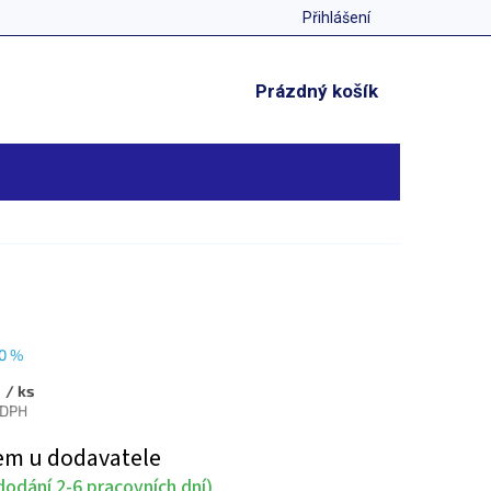
Přihlášení
NÁKUPNÍ
Prázdný košík
KOŠÍK
0 %
č
/ ks
 DPH
em u dodavatele
odání 2-6 pracovních dní)