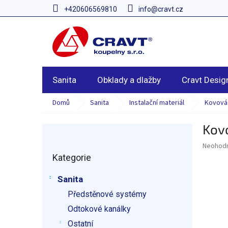
Přejít
+420606569810
info@cravt.cz
na
obsah
Sanita
Obklady a dlažby
Cravt Desig
Domů
Sanita
Instalační materiál
Kovová
Kov
P
o
Průměr
Neohod
Přeskočit
s
hodnoce
Kategorie
kategorie
t
produkt
r
je
Sanita
a
0,0
z
Předstěnové systémy
n
5
n
Odtokové kanálky
hvězdič
í
Ostatní