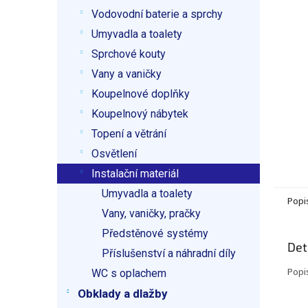
p
Vodovodní baterie a sprchy
a
n
Umyvadla a toalety
e
Sprchové kouty
l
Vany a vaničky
Koupelnové doplňky
Koupelnový nábytek
Topení a větrání
Osvětlení
Instalační materiál
Umyvadla a toalety
Popi
Vany, vaničky, pračky
Předstěnové systémy
Det
Příslušenství a náhradní díly
Popi
WC s oplachem
Obklady a dlažby