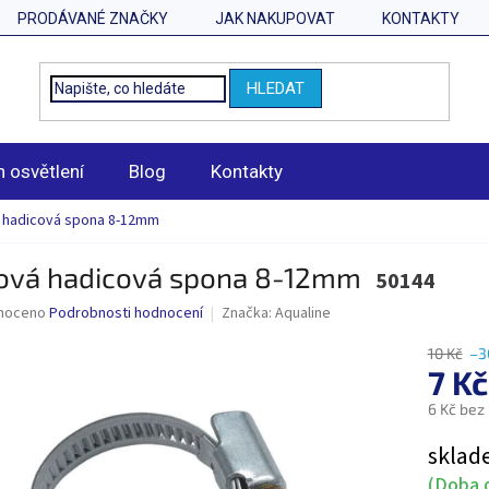
PRODÁVANÉ ZNAČKY
JAK NAKUPOVAT
KONTAKTY
HLEDAT
n osvětlení
Blog
Kontakty
 hadicová spona 8-12mm
ová hadicová spona 8-12mm
50144
né
noceno
Podrobnosti hodnocení
Značka:
Aqualine
ní
u
10 Kč
–3
7 K
6 Kč bez
Měrná
sklad
ek.
cena:
(Doba d