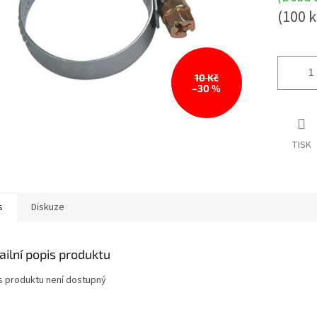
(100 k
10 Kč
–30 %
TISK
s
Diskuze
ailní popis produktu
s produktu není dostupný