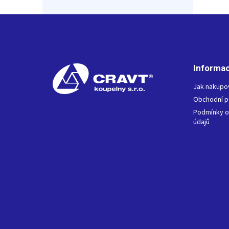
Z
á
p
a
t
Informac
í
Jak nakupo
Obchodní 
Podmínky o
údajů