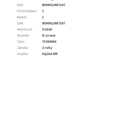
EAN
:
8590913807107
Počet balení
:
1
Balení
:
1
EAN
:
8590913807107
Hmotnost
:
0.0100
Rozměr
:
8-12 mm
Taric
:
73269050
Záruka
:
2 roky
Značka
:
AQUALINE