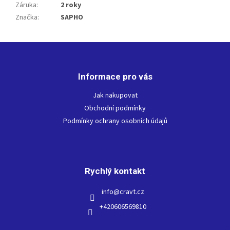
Záruka
:
2 roky
Značka
:
SAPHO
Z
á
p
Informace pro vás
a
t
Jak nakupovat
í
Obchodní podmínky
Podmínky ochrany osobních údajů
Rychlý kontakt
info
@
cravt.cz
+420606569810