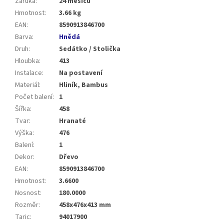
Záruka
:
24 měsíců
Hmotnost
:
3.66 kg
EAN
:
8590913846700
Barva
:
Hnědá
Druh
:
Sedátko / Stolička
Hloubka
:
413
Instalace
:
Na postavení
Materiál
:
Hliník, Bambus
Počet balení
:
1
Šířka
:
458
Tvar
:
Hranaté
Výška
:
476
Balení
:
1
Dekor
:
Dřevo
EAN
:
8590913846700
Hmotnost
:
3.6600
Nosnost
:
180.0000
Rozměr
:
458x476x413 mm
Taric
:
94017900