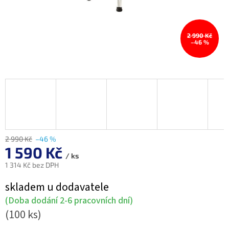
2 990 Kč
–46 %
2 990 Kč
–46 %
1 590 Kč
/ ks
1 314 Kč bez DPH
Měrná
skladem u dodavatele
cena:
(Doba dodání 2-6 pracovních dní)
(100 ks)