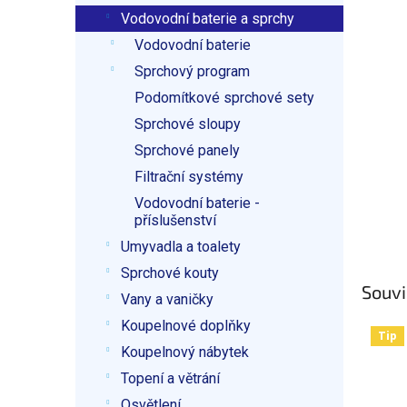
p
Vodovodní baterie a sprchy
a
n
Vodovodní baterie
e
Sprchový program
l
Podomítkové sprchové sety
Sprchové sloupy
Sprchové panely
Filtrační systémy
Vodovodní baterie -
příslušenství
Umyvadla a toalety
Sprchové kouty
Souvi
Vany a vaničky
Koupelnové doplňky
Tip
Koupelnový nábytek
Topení a větrání
Osvětlení