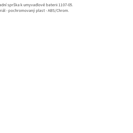
adní sprška k umyvadlové baterii 1107-05.
riál - pochromovaný plast - ABS/Chrom.