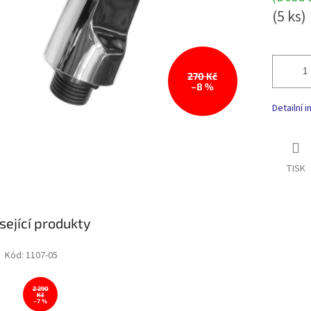
(5 ks)
270 Kč
–8 %
Detailní 
TISK
sející produkty
Kód:
1107-05
2 290
Kč
–7 %