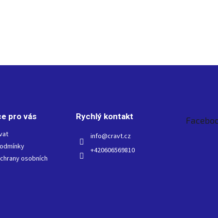
e pro vás
Rychlý kontakt
Facebo
vat
info
@
cravt.cz
podmínky
+420606569810
chrany osobních