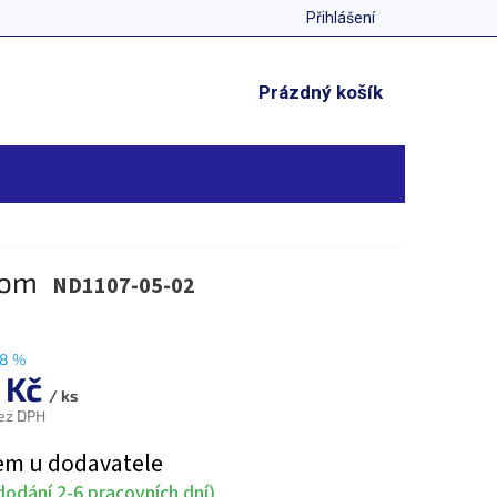
Přihlášení
NÁKUPNÍ
Prázdný košík
KOŠÍK
rom
ND1107-05-02
8 %
 Kč
/ ks
ez DPH
em u dodavatele
odání 2-6 pracovních dní)