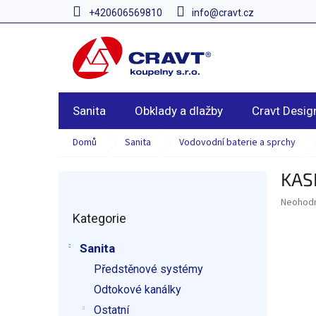
Přejít
+420606569810
info@cravt.cz
na
obsah
Sanita
Obklady a dlažby
Cravt Desig
Domů
Sanita
Vodovodní baterie a sprchy
KASI
P
o
Průměr
Neohod
Přeskočit
s
hodnoce
Kategorie
kategorie
t
produkt
r
je
Sanita
a
0,0
z
Předstěnové systémy
n
5
n
Odtokové kanálky
hvězdič
í
Ostatní