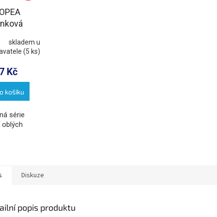
IOPEA
ánková
adlová
skladem u
ie s
avatele
(5 ks)
vnou
kou, chrom
7 Kč
o košíku
ná série
í oblých
s
Diskuze
ailní popis produktu