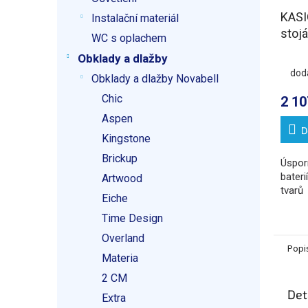
KAS
Instalační materiál
stoj
WC s oplachem
umyv
Obklady a dlažby
bater
dod
Obklady a dlažby Novabell
výsu
Chic
sprš
2 10
Aspen
D
Kingstone
Brickup
Úspor
bateri
Artwood
tvarů
Eiche
Time Design
Overland
Popi
Materia
2 CM
Det
Extra