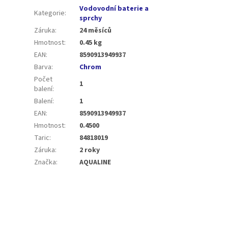
Vodovodní baterie a
Kategorie
:
sprchy
Záruka
:
24 měsíců
Hmotnost
:
0.45 kg
EAN
:
8590913949937
Barva
:
Chrom
Počet
1
balení
:
Balení
:
1
EAN
:
8590913949937
Hmotnost
:
0.4500
Taric
:
84818019
Záruka
:
2 roky
Značka
:
AQUALINE