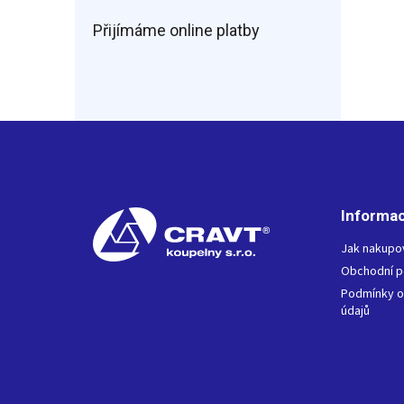
Přijímáme online platby
Z
á
p
a
t
Informac
í
Jak nakupo
Obchodní 
Podmínky o
údajů