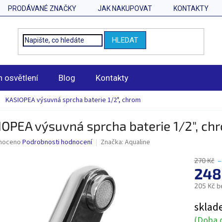
PRODÁVANÉ ZNAČKY
JAK NAKUPOVAT
KONTAKTY
HLEDAT
n osvětlení
Blog
Kontakty
KASIOPEA výsuvná sprcha baterie 1/2", chrom
OPEA výsuvná sprcha baterie 1/2", ch
né
noceno
Podrobnosti hodnocení
Značka:
Aqualine
ní
u
270 Kč
–
248
205 Kč b
Měrná
sklad
ek.
cena:
(Doba d