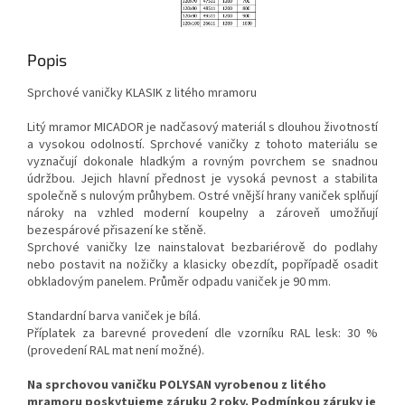
Popis
Sprchové vaničky KLASIK z litého mramoru
Litý mramor MICADOR je nadčasový materiál s dlouhou životností
a vysokou odolností. Sprchové vaničky z tohoto materiálu se
vyznačují dokonale hladkým a rovným povrchem se snadnou
údržbou. Jejich hlavní přednost je vysoká pevnost a stabilita
společně s nulovým průhybem. Ostré vnější hrany vaniček splňují
nároky na vzhled moderní koupelny a zároveň umožňují
bezespárové přisazení ke stěně.
Sprchové vaničky lze nainstalovat bezbariérově do podlahy
nebo postavit na nožičky a klasicky obezdít, popřípadě osadit
obkladovým panelem. Průměr odpadu vaniček je 90 mm.
Standardní barva vaniček je bílá.
Příplatek za barevné provedení dle vzorníku RAL lesk: 30 %
(provedení RAL mat není možné).
Na sprchovou vaničku POLYSAN vyrobenou z litého
mramoru poskytujeme záruku 2 roky. Podmínkou záruky je