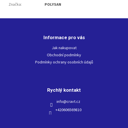
Značka
:
POLYSAN
Z
á
p
Informace pro vás
a
t
Jak nakupovat
í
Obchodní podmínky
Podmínky ochrany osobních údajů
Rychlý kontakt
info
@
cravt.cz
+420606569810