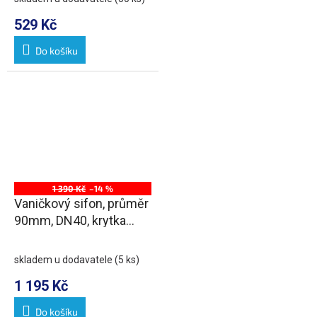
529 Kč
Do košíku
1 390 Kč
–14 %
Vaničkový sifon, průměr
90mm, DN40, krytka
bronz
skladem u dodavatele
(5 ks)
1 195 Kč
Do košíku