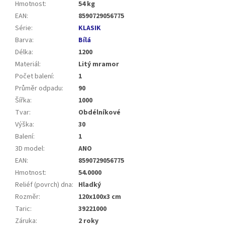
Hmotnost
:
54 kg
EAN
:
8590729056775
Série
:
KLASIK
Barva
:
Bílá
Délka
:
1200
Materiál
:
Litý mramor
Počet balení
:
1
Průměr odpadu
:
90
Šířka
:
1000
Tvar
:
Obdélníkové
Výška
:
30
Balení
:
1
3D model
:
ANO
EAN
:
8590729056775
Hmotnost
:
54.0000
Reliéf (povrch) dna
:
Hladký
Rozměr
:
120x100x3 cm
Taric
:
39221000
Záruka
:
2 roky