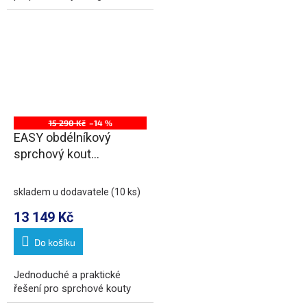
15 290 Kč
–14 %
EASY obdélníkový
sprchový kout
1200x1000mm, čiré sklo
L/P varianta
skladem u dodavatele
(10 ks)
13 149 Kč
Do košíku
Jednoduché a praktické
řešení pro sprchové kouty