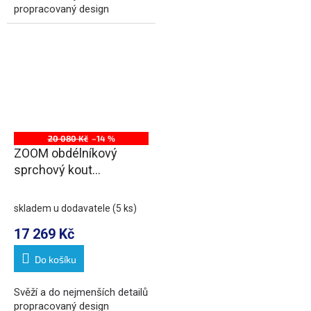
propracovaný design
20 080 Kč
–14 %
ZOOM obdélníkový
sprchový kout
1200x1000mm L/P
varianta
skladem u dodavatele
(5 ks)
17 269 Kč
Do košíku
Svěží a do nejmenších detailů
propracovaný design