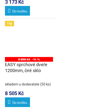
3 173 Kč
Do košíku
Tip
9 890 Kč
–14 %
EASY sprchové dveře
1200mm, čiré sklo
skladem u dodavatele
(50 ks)
8 505 Kč
Do košíku