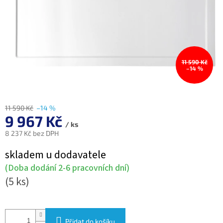
11 590 Kč
–14 %
11 590 Kč
–14 %
9 967 Kč
/ ks
8 237 Kč bez DPH
Měrná
skladem u dodavatele
cena:
(Doba dodání 2-6 pracovních dní)
(5 ks)
Přidat do košíku