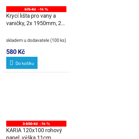
675 Kč
–14 %
Krycí lišta pro vany a
vaničky, 2x 1950mm, 2x
roh, 2x zakončení, bílá
skladem u dodavatele
(100 ks)
580 Kč
Do košíku
3 690 Kč
–14 %
KARIA 120x100 rohový
panel, výška 11cm,