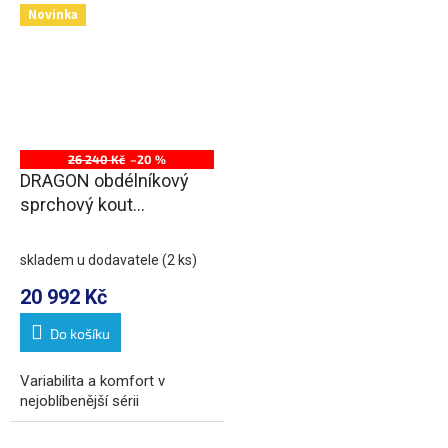
Novinka
26 240 Kč
–20 %
DRAGON obdélníkový
sprchový kout
1000x1200mm L/P
varianta, rohový vstup
skladem u dodavatele
(2 ks)
20 992 Kč
Do košíku
Variabilita a komfort v
nejoblíbenější sérii