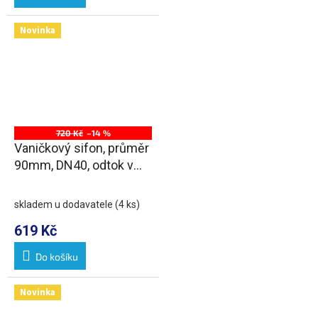
Novinka
720 Kč
–14 %
Vaničkový sifon, průměr
90mm, DN40, odtok v
mezikruží, krytka bílá
skladem u dodavatele
(4 ks)
619 Kč
Do košíku
Novinka