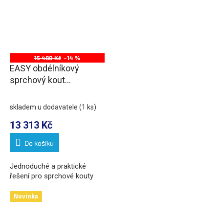
15 480 Kč
–14 %
EASY obdélníkový
sprchový kout
1200x1000mm L/P
varianta, sklo Brick
skladem u dodavatele
(1 ks)
13 313 Kč
Do košíku
Jednoduché a praktické
řešení pro sprchové kouty
Novinka