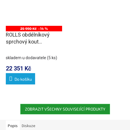
25 990 Kč
–14 %
ROLLS obdélníkový
sprchový kout
1200x1000 mm, L/P
varianta, čiré sklo
skladem u dodavatele
(5 ks)
22 351 Kč
Do košíku
ZOBRAZIT VŠECHNY SOUVISEJÍCÍ PRODUKTY
Popis
Diskuze