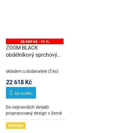
26 300 Kč
–14 %
ZOOM BLACK
obdélníkový sprchový
kout 1200x1000mm L/P
varianta
skladem u dodavatele
(5 ks)
22 618 Kč
Do košíku
Do nejmenších detailů
propracovaný design v černé
Novinka