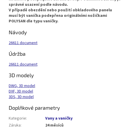
správné usazení podle návodu.
V případě obezdění nebo použití obkladového panelu
musí být vanička podepřena originálními nožičkami
POLYSAN dle typu vaničky.
Návody
26611 document
Údržba
26611 document
3D modely
DWG, 3D model
DXF, 3D model
3DS, 3D model
Doplňkové parametry
Kategorie
:
Vany a vaničky
Záruka
:
24 měsíců