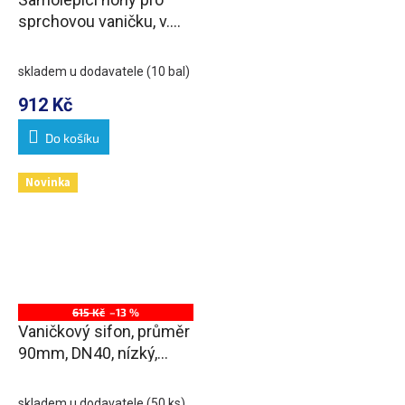
sprchovou vaničku, v.
96-125mm (10ks/sada)
skladem u dodavatele
(10 bal)
912 Kč
Do košíku
Novinka
615 Kč
–13 %
Vaničkový sifon, průměr
90mm, DN40, nízký,
krytka nerez lesk
skladem u dodavatele
(50 ks)