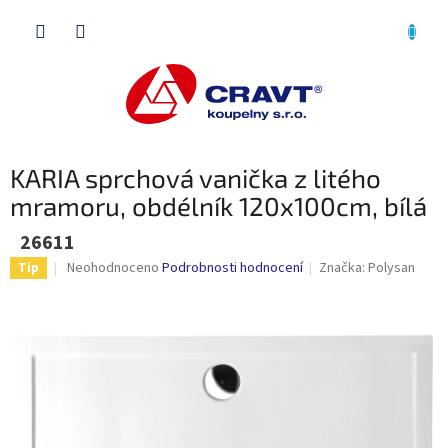
Přejít
NÁKU
na
obsah
KOŠÍK
KARIA sprchová vanička z litého
mramoru, obdélník 120x100cm, bílá
26611
Průměrné
Neohodnoceno
Podrobnosti hodnocení
Značka:
Polysan
Tip
hodnocení
produktu
je
0,0
z
5
hvězdiček.