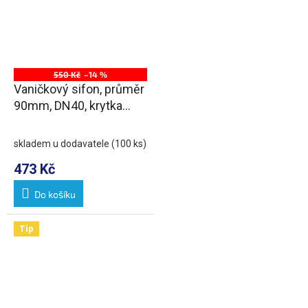
550 Kč
–14 %
Vaničkový sifon, průměr
90mm, DN40, krytka
nerez lesk
skladem u dodavatele
(100 ks)
473 Kč
Do košíku
Tip