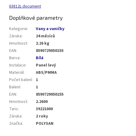
63812L document
Doplňkové parametry
Kategorie
:
Vany a vaničky
Záruka
:
24 měsíců
Hmotnost
:
2.26 kg
EAN
:
8590729050155
Barva
:
Bílá
Instalace
:
Panel levý
Materiál
:
ABS/PMMA
Počet balení
:
1
Balení
:
1
EAN
:
8590729050155
Hmotnost
:
2.2600
Taric
:
39221000
Záruka
:
2 roky
Značka
:
POLYSAN