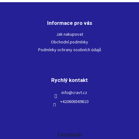
Z
á
p
Informace pro vás
a
t
Jak nakupovat
í
Obchodní podmínky
Podmínky ochrany osobních údajů
Rychlý kontakt
info
@
cravt.cz
+420606569810
Facebook