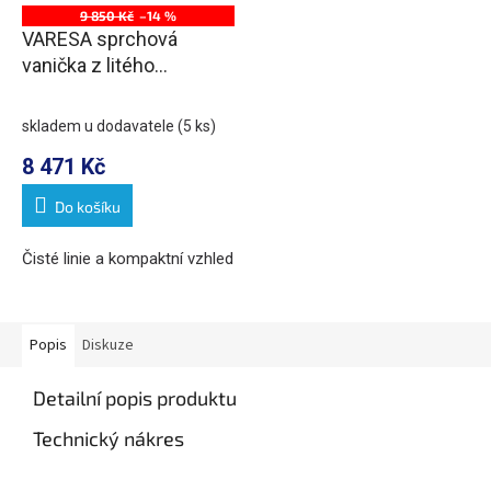
9 850 Kč
–14 %
VARESA sprchová
vanička z litého
mramoru se záklopem,
obdélník 90x80cm, bílá
skladem u dodavatele
(5 ks)
8 471 Kč
Do košíku
Čisté linie a kompaktní vzhled
Popis
Diskuze
Detailní popis produktu
Technický nákres