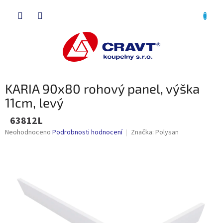
Přejít
NÁKU
na
obsah
KOŠÍK
KARIA 90x80 rohový panel, výška
11cm, levý
63812L
Průměrné
Neohodnoceno
Podrobnosti hodnocení
Značka:
Polysan
hodnocení
produktu
je
0,0
z
5
hvězdiček.