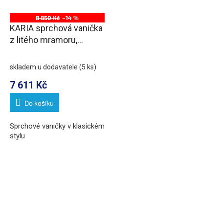
8 850 Kč
–14 %
KARIA sprchová vanička
z litého mramoru,
obdélník 90x80cm, bílá
skladem u dodavatele
(5 ks)
7 611 Kč
Do košíku
Sprchové vaničky v klasickém
stylu