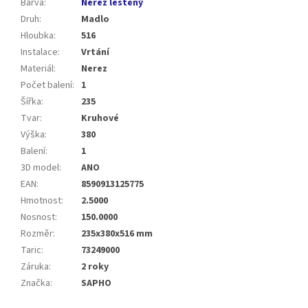
Barva
:
Nerez leštěný
Druh
:
Madlo
Hloubka
:
516
Instalace
:
Vrtání
Materiál
:
Nerez
Počet balení
:
1
Šířka
:
235
Tvar
:
Kruhové
Výška
:
380
Balení
:
1
3D model
:
ANO
EAN
:
8590913125775
Hmotnost
:
2.5000
Nosnost
:
150.0000
Rozměr
:
235x380x516 mm
Taric
:
73249000
Záruka
:
2 roky
Značka
:
SAPHO