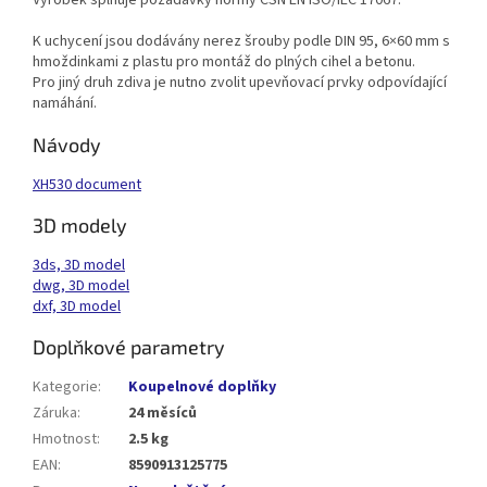
Výrobek splňuje požadavky normy ČSN EN ISO/IEC 17067.
K uchycení jsou dodávány nerez šrouby podle DIN 95, 6×60 mm s
hmoždinkami z plastu pro montáž do plných cihel a betonu.
Pro jiný druh zdiva je nutno zvolit upevňovací prvky odpovídající
namáhání.
Návody
XH530 document
3D modely
3ds, 3D model
dwg, 3D model
dxf, 3D model
Doplňkové parametry
Kategorie
:
Koupelnové doplňky
Záruka
:
24 měsíců
Hmotnost
:
2.5 kg
EAN
:
8590913125775