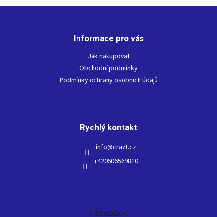
Z
á
p
Informace pro vás
a
t
Jak nakupovat
í
Obchodní podmínky
Podmínky ochrany osobních údajů
Rychlý kontakt
info
@
cravt.cz
+420606569810
Facebook