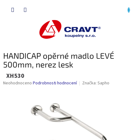
Přejít
NÁKU
na
obsah
KOŠÍK
HANDICAP opěrné madlo LEVÉ
500mm, nerez lesk
XH530
Průměrné
Neohodnoceno
Podrobnosti hodnocení
Značka:
Sapho
hodnocení
produktu
je
0,0
z
5
hvězdiček.