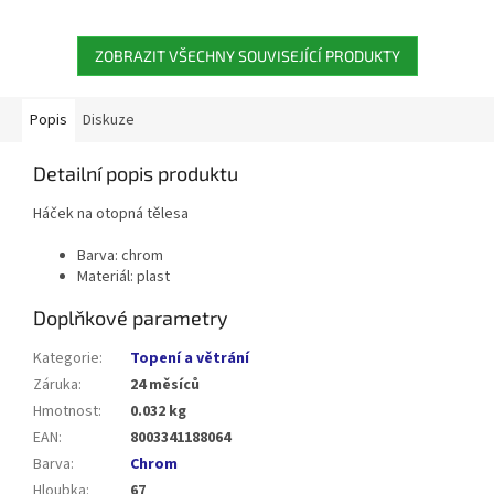
ZOBRAZIT VŠECHNY SOUVISEJÍCÍ PRODUKTY
Popis
Diskuze
Detailní popis produktu
Háček na otopná tělesa
Barva: chrom
Materiál: plast
Doplňkové parametry
Kategorie
:
Topení a větrání
Záruka
:
24 měsíců
Hmotnost
:
0.032 kg
EAN
:
8003341188064
Barva
:
Chrom
Hloubka
:
67