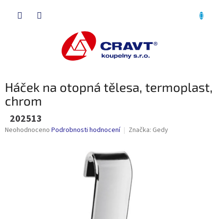
Přejít
NÁKU
na
obsah
KOŠÍK
Háček na otopná tělesa, termoplast,
chrom
202513
Průměrné
Neohodnoceno
Podrobnosti hodnocení
Značka:
Gedy
hodnocení
produktu
je
0,0
z
5
hvězdiček.