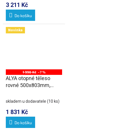
3 211 Kč
Do košíku
Novinka
1 990 Kč
–7 %
ALYA otopné těleso
rovné 500x803mm,
středové připojení,
chrom
skladem u dodavatele
(10 ks)
1 831 Kč
Do košíku