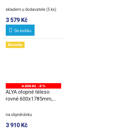
středové připojení,
chrom
skladem u dodavatele
(5 ks)
3 579 Kč
Do košíku
Novinka
4 250 Kč
–8 %
ALYA otopné těleso
rovné 600x1785mm,
středové připojení,
chrom
na objednávku
3 910 Kč