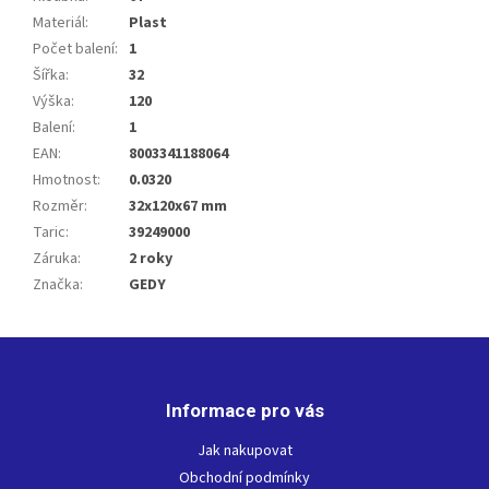
Materiál
:
Plast
Počet balení
:
1
Šířka
:
32
Výška
:
120
Balení
:
1
EAN
:
8003341188064
Hmotnost
:
0.0320
Rozměr
:
32x120x67 mm
Taric
:
39249000
Záruka
:
2 roky
Značka
:
GEDY
Z
á
p
Informace pro vás
a
t
Jak nakupovat
í
Obchodní podmínky