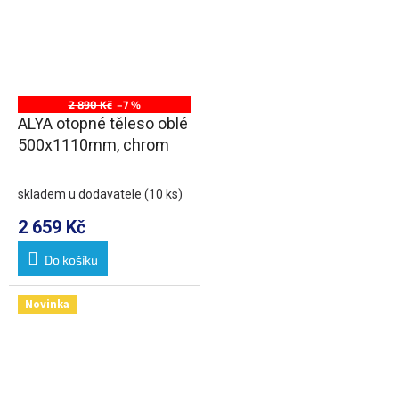
2 890 Kč
–7 %
ALYA otopné těleso oblé
500x1110mm, chrom
skladem u dodavatele
(10 ks)
2 659 Kč
Do košíku
Novinka