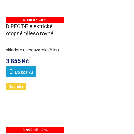
4 190 Kč
–8 %
DIRECT-E elektrické
otopné těleso rovné
450x1320 mm, 400 W,
černá
skladem u dodavatele
(5 ks)
3 855 Kč
Do košíku
Novinka
4 490 Kč
–8 %