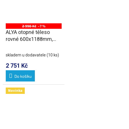
2 990 Kč
–7 %
ALYA otopné těleso
rovné 600x1188mm,
středové připojení,
chrom
skladem u dodavatele
(10 ks)
2 751 Kč
Do košíku
Novinka