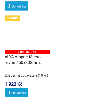
Do košíku
Novinka
2 090 Kč
–7 %
ALYA otopné těleso
rovné 450x803mm,
chrom
skladem u dodavatele
(10 ks)
1 923 Kč
Do košíku