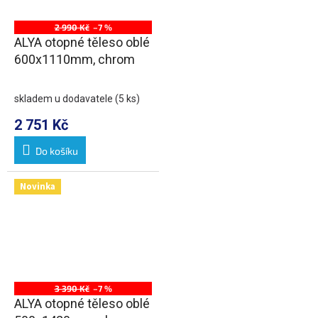
2 990 Kč
–7 %
ALYA otopné těleso oblé
600x1110mm, chrom
skladem u dodavatele
(5 ks)
2 751 Kč
Do košíku
Novinka
3 390 Kč
–7 %
ALYA otopné těleso oblé