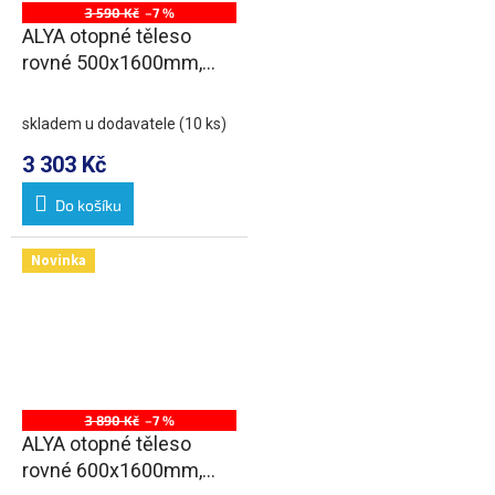
3 590 Kč
–7 %
ALYA otopné těleso
rovné 500x1600mm,
středové připojení,
chrom
skladem u dodavatele
(10 ks)
3 303 Kč
Do košíku
Novinka
3 890 Kč
–7 %
ALYA otopné těleso
rovné 600x1600mm,