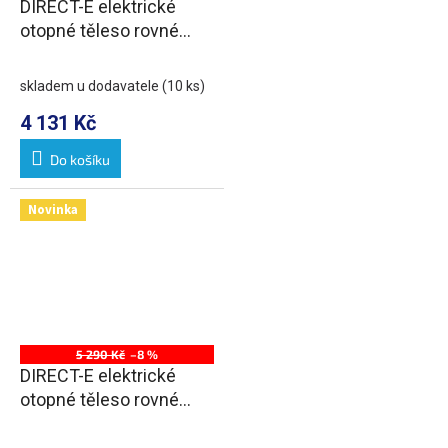
DIRECT-E elektrické
otopné těleso rovné
600x1320 mm, 600 W,
černá
skladem u dodavatele
(10 ks)
4 131 Kč
Do košíku
Novinka
5 290 Kč
–8 %
DIRECT-E elektrické
otopné těleso rovné
600x1680 mm, 800 W,
černá