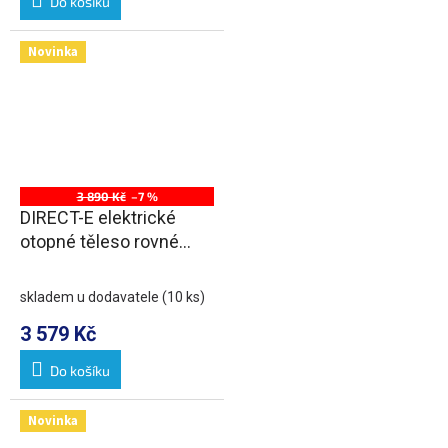
Do košíku
Novinka
3 890 Kč
–7 %
DIRECT-E elektrické
otopné těleso rovné
600x960 mm, 400 W,
černá
skladem u dodavatele
(10 ks)
3 579 Kč
Do košíku
Novinka