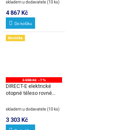
skladem u dodavatele
(10 ks)
4 867 Kč
Do košíku
Novinka
3 590 Kč
–7 %
DIRECT-E elektrické
otopné těleso rovné
450x960 mm, 300 W,
černá
skladem u dodavatele
(10 ks)
3 303 Kč