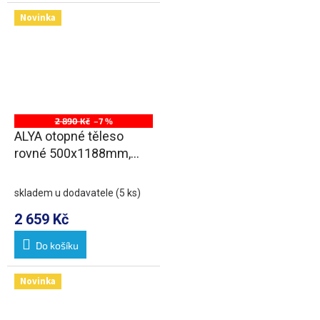
Novinka
2 890 Kč
–7 %
ALYA otopné těleso
rovné 500x1188mm,
středové připojení,
chrom
skladem u dodavatele
(5 ks)
2 659 Kč
Do košíku
Novinka