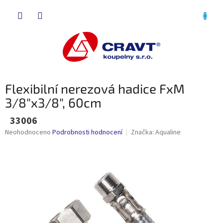
Přejít
NÁKU
na
obsah
KOŠÍK
Flexibilní nerezová hadice FxM
3/8"x3/8", 60cm
33006
Průměrné
Neohodnoceno
Podrobnosti hodnocení
Značka:
Aqualine
hodnocení
produktu
je
0,0
z
5
hvězdiček.