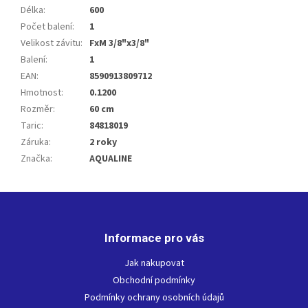
Délka
:
600
Počet balení
:
1
Velikost závitu
:
FxM 3/8"x3/8"
Balení
:
1
EAN
:
8590913809712
Hmotnost
:
0.1200
Rozměr
:
60 cm
Taric
:
84818019
Záruka
:
2 roky
Značka
:
AQUALINE
Z
á
p
Informace pro vás
a
t
Jak nakupovat
í
Obchodní podmínky
Podmínky ochrany osobních údajů