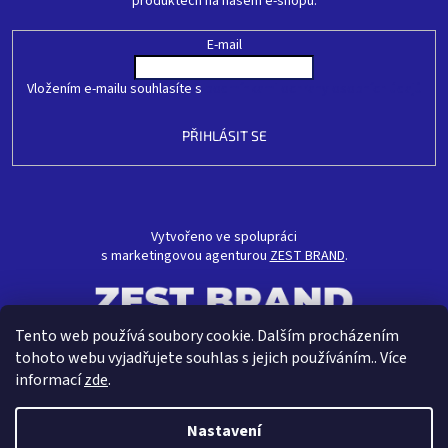
produktech na našem e-shopu.
E-mail
Vložením e-mailu souhlasíte s
podmínkami ochrany osobních údajů
PŘIHLÁSIT SE
Vytvořeno ve spolupráci
s marketingovou agenturou
ZEST BRAND
.
Tento web používá soubory cookie. Dalším procházením
tohoto webu vyjadřujete souhlas s jejich používáním.. Více
informací
zde
.
Nastavení
Vytvořil Shoptet