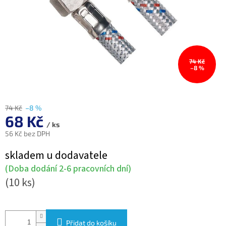
74 Kč
–8 %
74 Kč
–8 %
68 Kč
/ ks
56 Kč bez DPH
Měrná
skladem u dodavatele
cena:
(Doba dodání 2-6 pracovních dní)
(10 ks)
Přidat do košíku