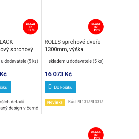
26 640
18 690
Kč
Kč
–14 %
–14 %
LACK
ROLLS sprchové dveře
kový sprchový
1300mm, výška
300x900mm L/P
2000mm, čiré sklo
 u dodavatele
(5 ks)
skladem u dodavatele
(5 ks)
 Kč
16 073 Kč
šíku
Do košíku
Kód:
RL1315RL3315
ších detailů
Novinka
aný design v černé
26 480
Kč
–14 %