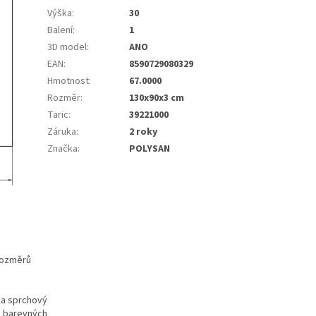
Výška
:
30
Balení
:
1
3D model
:
ANO
EAN
:
8590729080329
Hmotnost
:
67.0000
Rozměr
:
130x90x3 cm
Taric
:
39221000
Záruka
:
2 roky
Značka
:
POLYSAN
rozměrů
za sprchový
h barevných