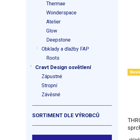
Thermae
Wonderspace
Atelier
Glow
Deepstone
Obklady a dlažby FAP
Roots
Cravt Design osvětlení
Novi
Zápustné
Stropní
Závěsné
SORTIMENT DLE VÝROBCŮ
THR
sprc
mm, 
skla