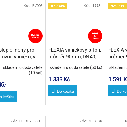
Kód:
PV008
Kód:
17731
Novinka
Novinka
1 550
855 Kč
Kč
–14 %
–14 %
lepící nohy pro
FLEXIA vaničkový sifon,
FLEXIA v
ovou vaničku, v.
průměr 90mm, DN40,
průměr 
25mm (8ks/sada)
krytka nerez mat
krytka bí
skladem u dodavatele
skladem u dodavatele
(50 ks)
skladem 
(10 bal)
1 333 Kč
1 591 K
Kč
Do košíku
Do ko
o košíku
Kód:
EL1315EL3315
Kód:
ZL1313B