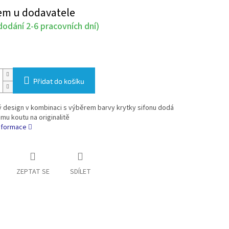
em u dodavatele
odání 2-6 pracovních dní)
Přidat do košíku
ý design v kombinaci s výběrem barvy krytky sifonu dodá
u koutu na originalitě
informace
ZEPTAT SE
SDÍLET