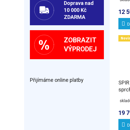
čiré 
Doprava nad
10 000 Kč
12 5
ZDARMA
D
Novi
ZOBRAZIT
VÝPRODEJ
Přijímáme online platby
SPIR
sprc
130
skla
varia
19 7
D