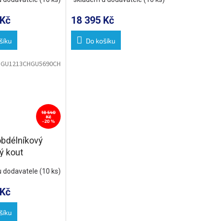
 pojezdy
kulaté pojezdy
 Kč
18 395 Kč
šíku
Do košíku
:
GU1213CHGU5690CH
18 540
Kč
–20 %
bdélníkový
ý kout
00mm L/P
u dodavatele
(10 ks)
 Kč
šíku