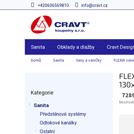
Přejít
+420606569810
info@cravt.cz
na
obsah
Sanita
Obklady a dlažby
Cravt Desig
Domů
Sanita
Vany a vaničky
FLEXIA van
FLEX
P
o
130
Přeskočit
s
Kategorie
kategorie
728
t
r
Průměr
Neohod
Sanita
hodnoce
a
produkt
Předstěnové systémy
n
je
n
Odtokové kanálky
0,0
í
z
Ostatní