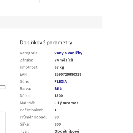
Doplňkové parametry
Kategorie
:
Vany a vaničky
Záruka
:
24 měsíců
Hmotnost
:
67 kg
EAN
:
8590729080329
Série
:
FLEXIA
Barva
:
Bílá
Délka
:
1300
Materiál
:
Litý mramor
Počet balení
:
1
Průměr odpadu
:
90
Šířka
:
900
Tvar
:
Obdélníkové