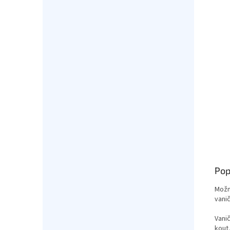
Pop
Možn
vani
Vani
kout