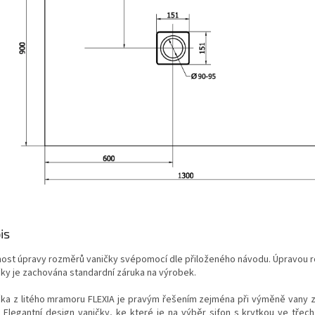
is
ost úpravy rozměrů vaničky svépomocí dle přiloženého návodu. Úpravou 
čky je zachována standardní záruka na výrobek.
čka z litého mramoru FLEXIA je pravým řešením zejména při výměně vany 
. Elegantní design vaničky, ke které je na výběr sifon s krytkou ve třec