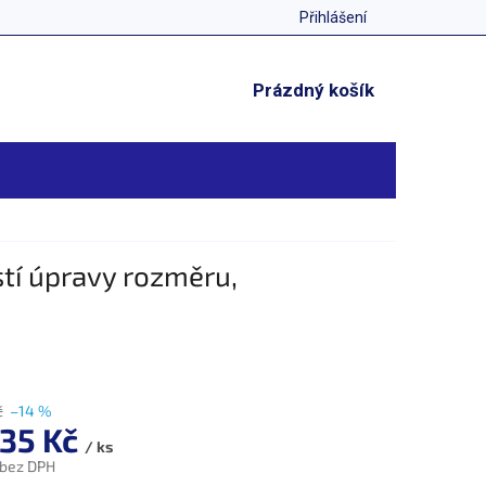
Přihlášení
NÁKUPNÍ
Prázdný košík
KOŠÍK
tí úpravy rozměru,
č
–14 %
535 Kč
/ ks
 bez DPH