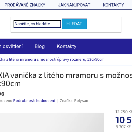
PRODÁVANÉ ZNAČKY
JAK NAKUPOVAT
KONTAKTY
HLEDAT
n osvětlení
Blog
Kontakty
ička z litého mramoru s možností úpravy rozměru, 130x90cm
IA vanička z litého mramoru s možnos
x90cm
96
né
noceno
Podrobnosti hodnocení
Značka:
Polysan
ní
u
12 250 K
10 
8 707 Kč