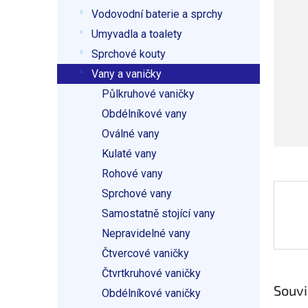
p
5
Vodovodní baterie a sprchy
a
hvězdič
n
Umyvadla a toalety
e
Sprchové kouty
l
Vany a vaničky
Půlkruhové vaničky
Obdélníkové vany
Oválné vany
Kulaté vany
Rohové vany
Sprchové vany
Samostatně stojící vany
Nepravidelné vany
Čtvercové vaničky
Čtvrtkruhové vaničky
Souvi
Obdélníkové vaničky