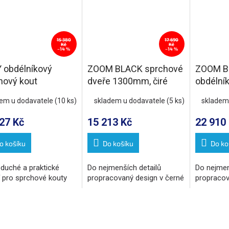
15 380
17 690
Kč
Kč
–14 %
–14 %
 obdélníkový
ZOOM BLACK sprchové
ZOOM B
hový kout
dveře 1300mm, čiré
obdélní
x900mm, čiré sklo
sklo
kout 1
dem u dodavatele
(10 ks)
skladem u dodavatele
(5 ks)
skladem
arianta
varianta
27 Kč
15 213 Kč
22 910
o košíku
Do košíku
Do ko
duché a praktické
Do nejmenších detailů
Do nejmen
í pro sprchové kouty
propracovaný design v černé
propracov