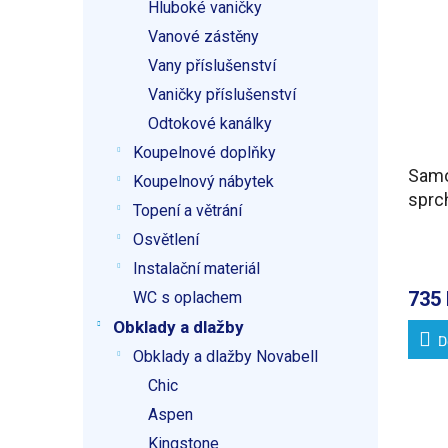
Hluboké vaničky
Vanové zástěny
Vany příslušenství
Vaničky příslušenství
Odtokové kanálky
Koupelnové doplňky
Samo
Koupelnový nábytek
sprch
Topení a větrání
96-1
Osvětlení
Instalační materiál
735 
WC s oplachem
Obklady a dlažby
D
Obklady a dlažby Novabell
Chic
Aspen
Kingstone