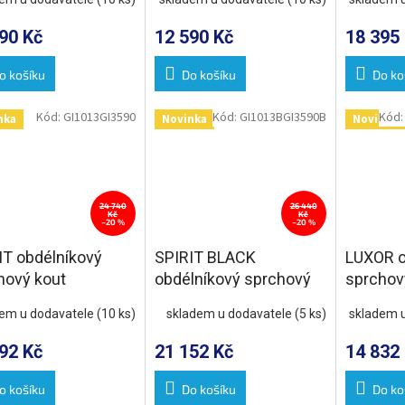
sklo
čiré sklo
hranaté
90 Kč
12 590 Kč
18 395
o košíku
Do košíku
Do ko
Kód:
GI1013GI3590
Kód:
GI1013BGI3590B
Kód
nka
Novinka
Novinka
24 740
26 440
Kč
Kč
–20 %
–20 %
IT obdélníkový
SPIRIT BLACK
LUXOR o
hový kout
obdélníkový sprchový
sprchov
0x900mm L/P
kout 1300x900mm L/P
1300x9
dem u dodavatele
(10 ks)
skladem u dodavatele
(5 ks)
skladem 
nta
varianta
varianta
92 Kč
21 152 Kč
14 832
o košíku
Do košíku
Do ko