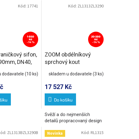
Kód:
17741
Kód:
ZL1313ZL3290
1 850
20 380
Kč
Kč
–14 %
–14 %
aničkový sifon,
ZOOM obdélníkový
90mm, DN40,
sprchový kout
lá
1300x900mm L/P
u dodavatele
(10 ks)
skladem u dodavatele
(3 ks)
varianta
č
17 527 Kč
šíku
Do košíku
Svěží a do nejmenších
detailů propracovaný design
Kód:
ZL1313BZL3290B
Kód:
RL1315
Novinka