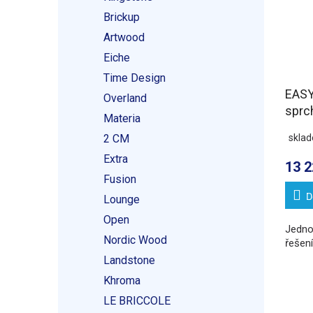
Brickup
Artwood
Eiche
Time Design
EASY
Overland
sprc
Materia
1300
2 CM
skla
L/P v
Extra
13 2
Fusion
D
Lounge
Open
Jedno
Nordic Wood
řešen
Landstone
Khroma
LE BRICCOLE