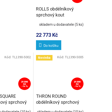
ROLLS obdélníkový
sprchový kout
1300x900 mm, L/P
skladem u dodavatele
(5 ks)
varianta, čiré sklo
22 773 Kč
Do košíku
Kód:
TL1390-5002
Kód:
TL1390-5005
Novinka
21 390
21 390
Kč
Kč
–14 %
–14 %
SQUARE
THRON ROUND
kový sprchový
obdélníkový sprchový
300x900mm,
kout 1300x900mm,
u dodavatele
(10 ks)
skladem u dodavatele
(10 ks)