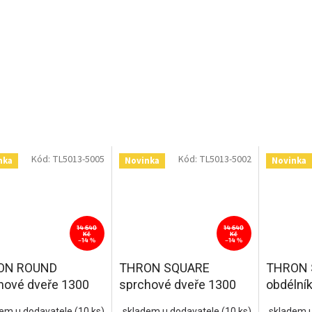
Kód:
TL5013-5005
Kód:
TL5013-5002
nka
Novinka
Novinka
14 640
14 640
Kč
Kč
–14 %
–14 %
ON ROUND
THRON SQUARE
THRON 
hové dveře 1300
sprchové dveře 1300
obdélní
kulaté pojezdy,
mm, hranaté pojezdy,
kout 1
dem u dodavatele
(10 ks)
skladem u dodavatele
(10 ks)
skladem 