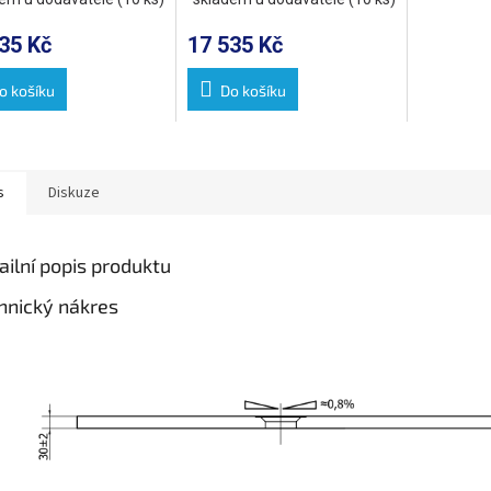
até pojezdy
kulaté pojezdy
35 Kč
17 535 Kč
o košíku
Do košíku
s
Diskuze
ailní popis produktu
hnický nákres