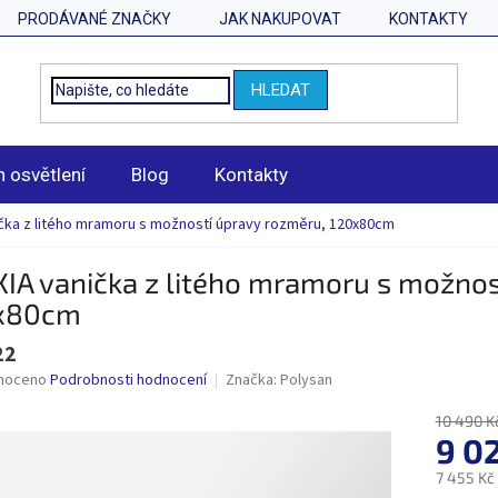
PRODÁVANÉ ZNAČKY
JAK NAKUPOVAT
KONTAKTY
HLEDAT
n osvětlení
Blog
Kontakty
ička z litého mramoru s možností úpravy rozměru, 120x80cm
IA vanička z litého mramoru s možnos
x80cm
22
né
noceno
Podrobnosti hodnocení
Značka:
Polysan
ní
u
10 490 K
9 0
7 455 Kč