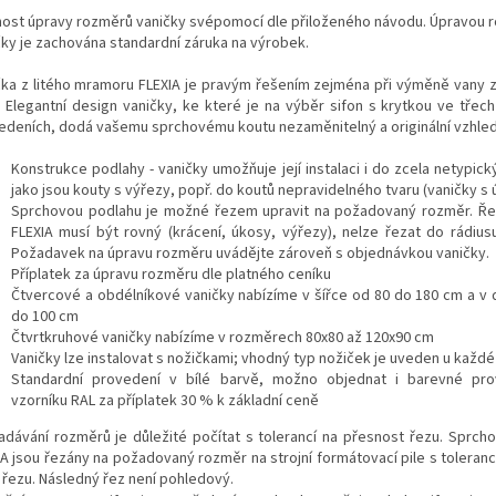
ost úpravy rozměrů vaničky svépomocí dle přiloženého návodu. Úpravou 
čky je zachována standardní záruka na výrobek.
čka z litého mramoru FLEXIA je pravým řešením zejména při výměně vany 
. Elegantní design vaničky, ke které je na výběr sifon s krytkou ve třec
edeních, dodá vašemu sprchovému koutu nezaměnitelný a originální vzhled
Konstrukce podlahy - vaničky umožňuje její instalaci i do zcela netypic
jako jsou kouty s výřezy, popř. do koutů nepravidelného tvaru (vaničky s
Sprchovou podlahu je možné řezem upravit na požadovaný rozměr. Ře
FLEXIA musí být rovný (krácení, úkosy, výřezy), nelze řezat do rádiusu
Požadavek na úpravu rozměru uvádějte zároveň s objednávkou vaničky.
Příplatek za úpravu rozměru dle platného ceníku
Čtvercové a obdélníkové vaničky nabízíme v šířce od 80 do 180 cm a v 
do 100 cm
Čtvrtkruhové vaničky nabízíme v rozměrech 80x80 až 120x90 cm
Vaničky lze instalovat s nožičkami; vhodný typ nožiček je uveden u každé
Standardní provedení v bílé barvě, možno objednat i barevné pro
vzorníku RAL za příplatek 30 % k základní ceně
zadávání rozměrů je důležité počítat s tolerancí na přesnost řezu. Sprch
IA jsou řezány na požadovaný rozměr na strojní formátovací pile s toleranc
 řezu. Následný řez není pohledový.