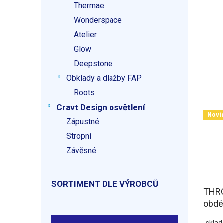
Thermae
Wonderspace
Atelier
Glow
Deepstone
Obklady a dlažby FAP
Roots
Cravt Design osvětlení
Novi
Zápustné
Stropní
Závěsné
SORTIMENT DLE VÝROBCŮ
THR
obdé
kout
skla