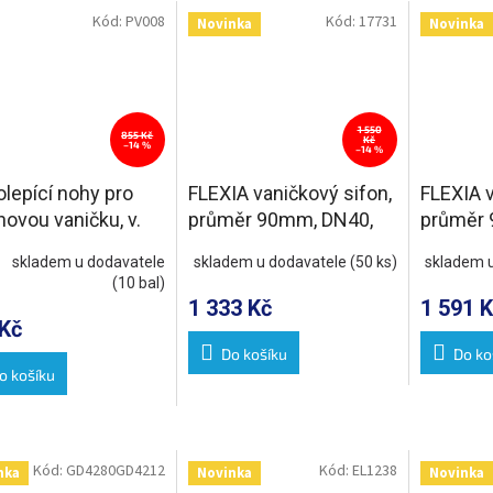
Kód:
PV008
Kód:
17731
Novinka
Novinka
1 550
855 Kč
Kč
–14 %
–14 %
lepící nohy pro
FLEXIA vaničkový sifon,
FLEXIA v
ovou vaničku, v.
průměr 90mm, DN40,
průměr 
25mm (8ks/sada)
krytka nerez mat
krytka bí
skladem u dodavatele
skladem u dodavatele
(50 ks)
skladem 
(10 bal)
1 333 Kč
1 591 K
Kč
Do košíku
Do ko
o košíku
Kód:
GD4280GD4212
Kód:
EL1238
nka
Novinka
Novinka