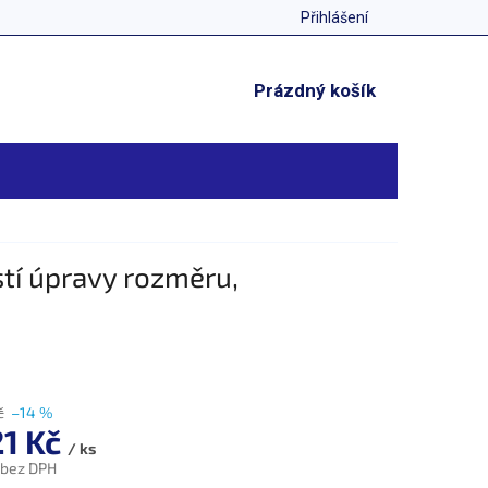
Přihlášení
NÁKUPNÍ
Prázdný košík
KOŠÍK
tí úpravy rozměru,
č
–14 %
21 Kč
/ ks
 bez DPH