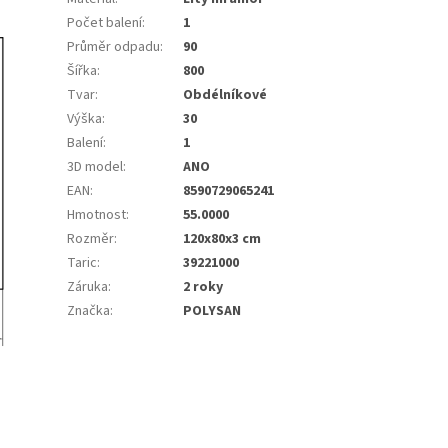
Počet balení
:
1
Průměr odpadu
:
90
Šířka
:
800
Tvar
:
Obdélníkové
Výška
:
30
Balení
:
1
3D model
:
ANO
EAN
:
8590729065241
Hmotnost
:
55.0000
Rozměr
:
120x80x3 cm
Taric
:
39221000
Záruka
:
2 roky
Značka
:
POLYSAN