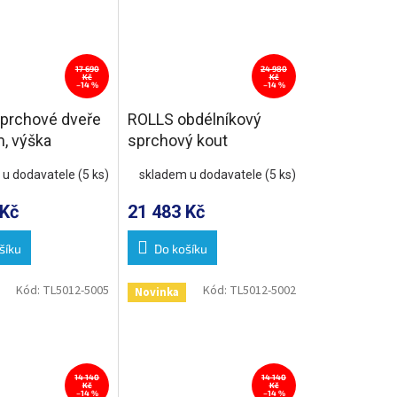
17 690
24 980
Kč
Kč
–14 %
–14 %
prchové dveře
ROLLS obdélníkový
, výška
sprchový kout
 čiré sklo
1200x800 mm, L/P
 u dodavatele
(5 ks)
skladem u dodavatele
(5 ks)
varianta, čiré sklo
 Kč
21 483 Kč
šíku
Do košíku
Kód:
TL5012-5005
Kód:
TL5012-5002
Novinka
14 140
14 140
Kč
Kč
–14 %
–14 %