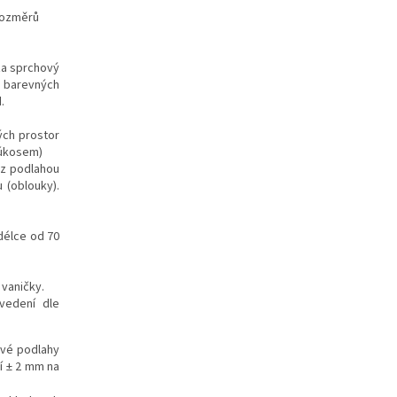
rozměrů
za sprchový
h barevných
.
kých prostor
 úkosem)
z podlahou
 (oblouky).
délce od 70
 vaničky.
vedení dle
ové podlahy
í ± 2 mm na