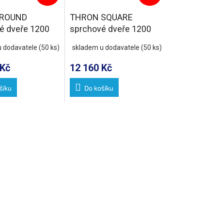
 ROUND
THRON SQUARE
é dveře 1200
sprchové dveře 1200
té pojezdy,
mm, hranaté pojezdy,
u dodavatele
(50 ks)
skladem u dodavatele
(50 ks)
čiré sklo
 Kč
12 160 Kč
šíku
Do košíku