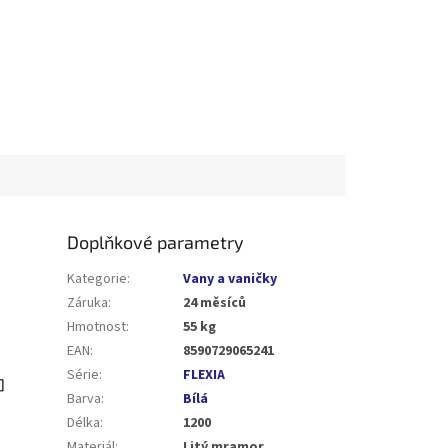
Doplňkové parametry
Kategorie
:
Vany a vaničky
Záruka
:
24 měsíců
Hmotnost
:
55 kg
EAN
:
8590729065241
Série
:
FLEXIA
Barva
:
Bílá
Délka
:
1200
Materiál
:
Litý mramor