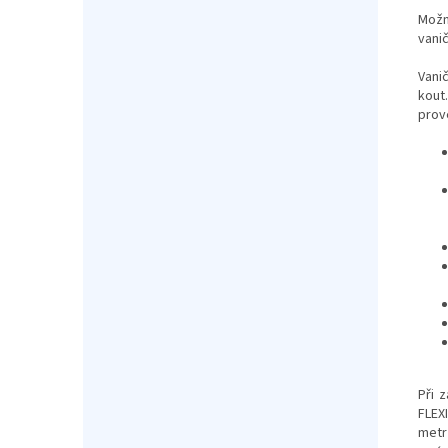
Možn
vani
Vani
kout
prov
Při 
FLEX
metr