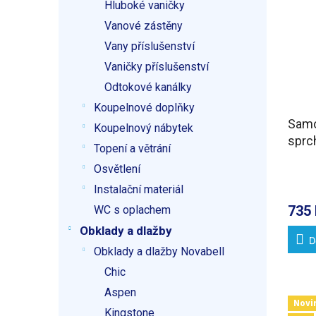
Hluboké vaničky
Vanové zástěny
Vany příslušenství
Vaničky příslušenství
Odtokové kanálky
Koupelnové doplňky
Samo
Koupelnový nábytek
sprch
Topení a větrání
96-1
Osvětlení
Instalační materiál
735 
WC s oplachem
Obklady a dlažby
D
Obklady a dlažby Novabell
Chic
Aspen
Novi
Kingstone