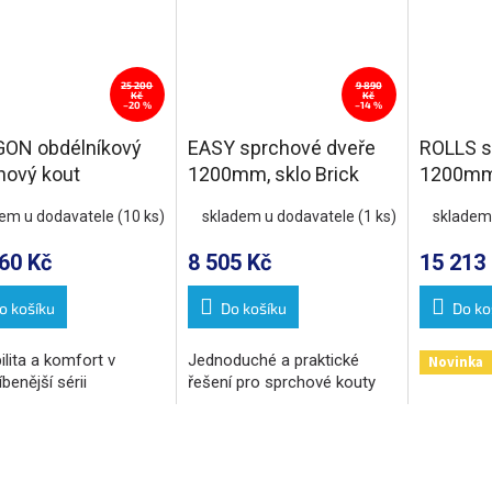
25 200
9 890
Kč
Kč
–20 %
–14 %
ON obdélníkový
EASY sprchové dveře
ROLLS s
hový kout
1200mm, sklo Brick
1200mm
x1200mm L/P
2000mm,
dem u dodavatele
(10 ks)
skladem u dodavatele
(1 ks)
skladem
nta, rohový vstup
60 Kč
8 505 Kč
15 213
o košíku
Do košíku
Do ko
ilita a komfort v
Jednoduché a praktické
Novinka
íbenější sérii
řešení pro sprchové kouty