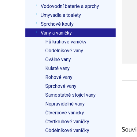
p
5
Vodovodní baterie a sprchy
a
hvězdič
n
Umyvadla a toalety
e
Sprchové kouty
l
Vany a vaničky
Půlkruhové vaničky
Obdélníkové vany
Oválné vany
Kulaté vany
Rohové vany
Sprchové vany
Samostatně stojící vany
Nepravidelné vany
Čtvercové vaničky
Čtvrtkruhové vaničky
Souvi
Obdélníkové vaničky