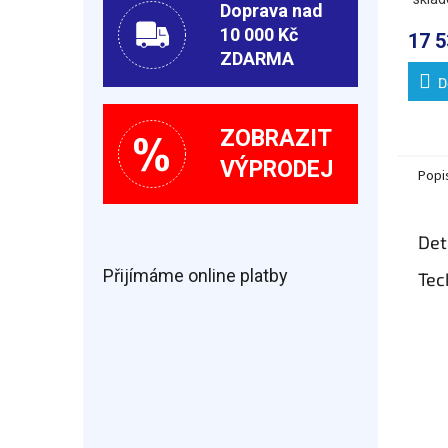
hran
Doprava nad
10 000 Kč
17 5
ZDARMA
D
ZOBRAZIT
VÝPRODEJ
Popi
Det
Přijímáme online platby
Tec