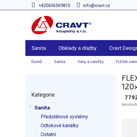
Přejít
+420606569810
info@cravt.cz
na
obsah
Sanita
Obklady a dlažby
Cravt Desig
Domů
Sanita
Vany a vaničky
FLEXIA van
FLEX
P
o
120
Přeskočit
s
Kategorie
kategorie
779
t
r
Průměr
Neohod
Sanita
hodnoce
a
produkt
Předstěnové systémy
n
je
n
Odtokové kanálky
0,0
í
z
Ostatní