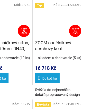
Kód:
17741
Kód:
ZL1312ZL3280
Tip
1 850
19 440
Kč
Kč
–14 %
–14 %
aničkový sifon,
ZOOM obdélníkový
90mm, DN40,
sprchový kout
lá
1200x800mm L/P
u dodavatele
(10 ks)
skladem u dodavatele
(5 ks)
varianta
č
16 718 Kč
šíku
Do košíku
Svěží a do nejmenších
detailů propracovaný design
Kód:
RL1215
Kód:
RL1215RL3215
Novinka