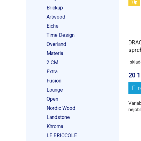
Tip
Brickup
Artwood
Eiche
Time Design
DRAG
Overland
sprc
Materia
800
2 CM
skla
varia
Extra
20 1
Fusion
D
Lounge
Open
Variab
Nordic Wood
nejobl
Landstone
Khroma
LE BRICCOLE