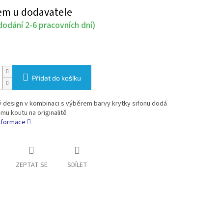
em u dodavatele
odání 2-6 pracovních dní)
Přidat do košíku
ý design v kombinaci s výběrem barvy krytky sifonu dodá
u koutu na originalitě
informace
ZEPTAT SE
SDÍLET