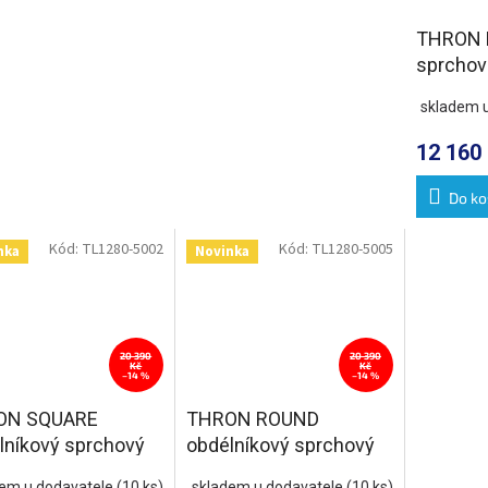
THRON
sprchov
mm, kula
skladem 
čiré sklo
12 160
Do ko
Kód:
TL1280-5002
Kód:
TL1280-5005
nka
Novinka
20 390
20 390
Kč
Kč
–14 %
–14 %
ON SQUARE
THRON ROUND
lníkový sprchový
obdélníkový sprchový
 1200x800mm,
kout 1200x800mm,
dem u dodavatele
(10 ks)
skladem u dodavatele
(10 ks)