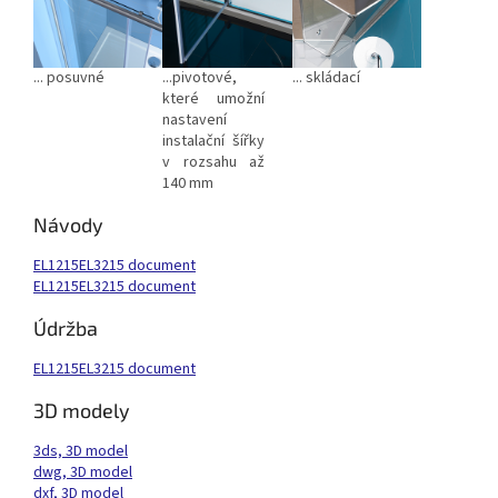
... posuvné
...pivotové,
... skládací
které umožní
nastavení
instalační šířky
v rozsahu až
140 mm
Návody
EL1215EL3215 document
EL1215EL3215 document
Údržba
EL1215EL3215 document
3D modely
3ds, 3D model
dwg, 3D model
dxf, 3D model