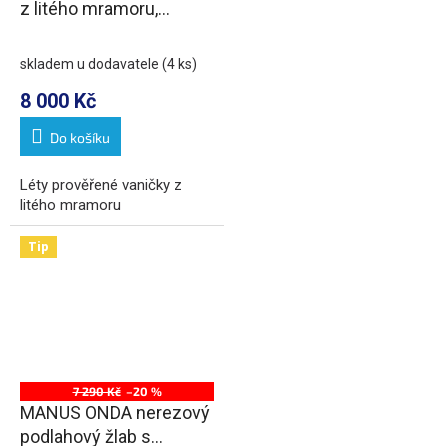
z litého mramoru,
obdélník 120x80cm, bílá
skladem u dodavatele
(4 ks)
8 000 Kč
Do košíku
Léty prověřené vaničky z
litého mramoru
Tip
7 290 Kč
–20 %
MANUS ONDA nerezový
podlahový žlab s