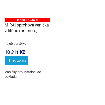
11 990 Kč
–14 %
MIRAI sprchová vanička
z litého mramoru,
obdélník 120x80x1,8cm,
pravá, bílá
na objednávku
10 311 Kč
Do košíku
Vaničky pro instalaci do
obkladu