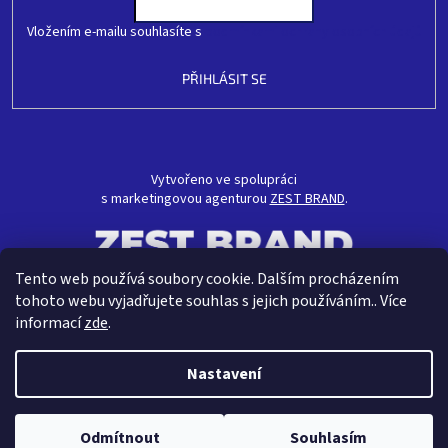
Vložením e-mailu souhlasíte s
podmínkami ochrany osobních údajů
PŘIHLÁSIT SE
Vytvořeno ve spolupráci
s marketingovou agenturou
ZEST BRAND
.
Tento web používá soubory cookie. Dalším procházením
tohoto webu vyjadřujete souhlas s jejich používáním.. Více
informací
zde
.
Nastavení
Vytvořil Shoptet
Odmítnout
Souhlasím
Copyright 2026
CRAVT koupelny s.r.o.
. Všechna práva vyhrazena.