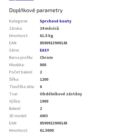
Doplňkové parametry
Kategorie
:
Sprchové kouty
Záruka
:
24 měsíců
Hmotnost
:
61.5 kg
EAN
:
8590913900143
Série
:
EASY
Barva profilu
:
Chrom
Hloubka
:
800
Počet balení
:
2
Šířka
:
1200
Tloušťka skla
:
6
Tvar
:
Obdélníkové zástěny
Výška
:
1900
Balení
:
2
3D model
:
ANO
EAN
:
8590913900143
Hmotnost
:
61.5000