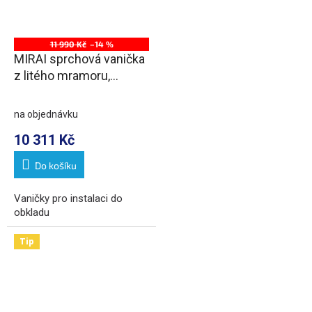
11 990 Kč
–14 %
MIRAI sprchová vanička
z litého mramoru,
obdélník 120x80x1,8cm,
levá, bílá
na objednávku
10 311 Kč
Do košíku
Vaničky pro instalaci do
obkladu
Tip