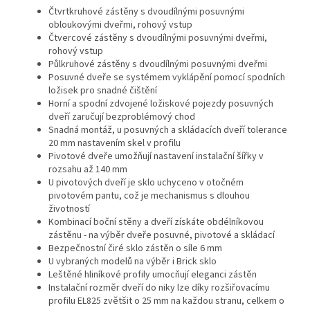
Čtvrtkruhové zástěny s dvoudílnými posuvnými
obloukovými dveřmi, rohový vstup
Čtvercové zástěny s dvoudílnými posuvnými dveřmi,
rohový vstup
Půlkruhové zástěny s dvoudílnými posuvnými dveřmi
Posuvné dveře se systémem vyklápění pomocí spodních
ložisek pro snadné čištění
Horní a spodní zdvojené ložiskové pojezdy posuvných
dveří zaručují bezproblémový chod
Snadná montáž, u posuvných a skládacích dveří tolerance
20 mm nastavením skel v profilu
Pivotové dveře umožňují nastavení instalační šířky v
rozsahu až 140 mm
U pivotových dveří je sklo uchyceno v otočném
pivotovém pantu, což je mechanismus s dlouhou
životností
Kombinací boční stěny a dveří získáte obdélníkovou
zástěnu - na výběr dveře posuvné, pivotové a skládací
Bezpečnostní čiré sklo zástěn o síle 6 mm
U vybraných modelů na výběr i Brick sklo
Leštěné hliníkové profily umocňují eleganci zástěn
Instalační rozměr dveří do niky lze díky rozšiřovacímu
profilu EL825 zvětšit o 25 mm na každou stranu, celkem o