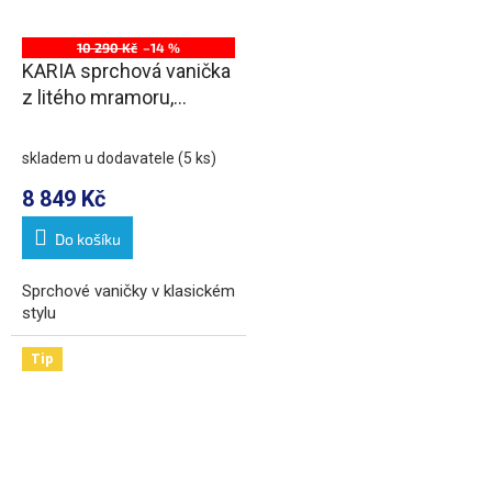
10 290 Kč
–14 %
KARIA sprchová vanička
z litého mramoru,
obdélník 120x80cm, bílá
skladem u dodavatele
(5 ks)
8 849 Kč
Do košíku
Sprchové vaničky v klasickém
stylu
Tip