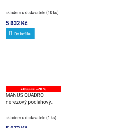
roštem, L-1050, DN50
skladem u dodavatele
(10 ks)
5 832 Kč
Do košíku
7 090 Kč
–20 %
MANUS QUADRO
nerezový podlahový
žlab s roštem, L-1050,
DN50
skladem u dodavatele
(1 ks)