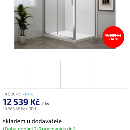
14 580 Kč
–14 %
14 580 Kč
–14 %
12 539 Kč
/ ks
10 363 Kč bez DPH
Měrná
skladem u dodavatele
cena:
(Doba dodání 2-6 pracovních dní)