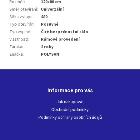
Rozměr
:
120x80 cm
Směr otevírání
:
Univerzální
Šířka vstupu
:
480
Typ otevírání
:
Posuvné
Typ výplně
:
Čiré bezpečnostní sklo
Vlastnosti
:
Rámové provedení
Záruka
:
2 roky
Značka
:
POLYSAN
Z
á
p
Informace pro vás
a
t
Jak nakupovat
í
Obchodní podmínky
Podmínky ochrany osobních údajů