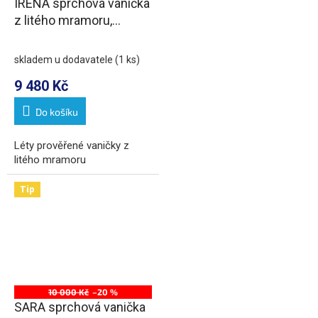
IRENA sprchová vanička
z litého mramoru,
obdélník 120x80cm, bílá
skladem u dodavatele
(1 ks)
9 480 Kč
Do košíku
Léty prověřené vaničky z
litého mramoru
Tip
10 000 Kč
–20 %
SARA sprchová vanička