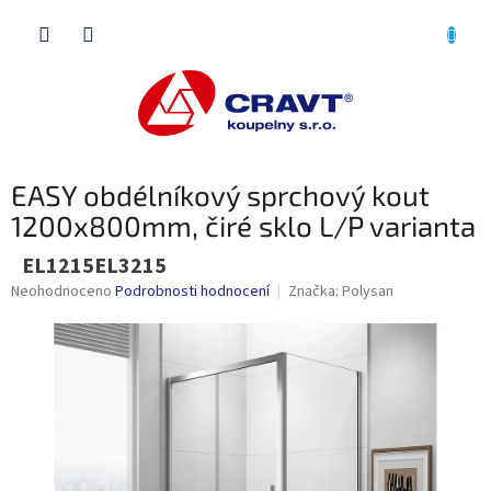
Přejít
NÁKU
na
obsah
KOŠÍK
EASY obdélníkový sprchový kout
1200x800mm, čiré sklo L/P varianta
EL1215EL3215
Průměrné
Neohodnoceno
Podrobnosti hodnocení
Značka:
Polysan
hodnocení
produktu
je
0,0
z
5
hvězdiček.