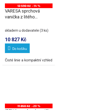
12 590 Kč
–14 %
VARESA sprchová
vanička z litého
mramoru se záklopem,
obdélník 120x80cm, bílá
skladem u dodavatele
(3 ks)
10 827 Kč
Do košíku
Čisté linie a kompaktní vzhled
11 850 Kč
–20 %