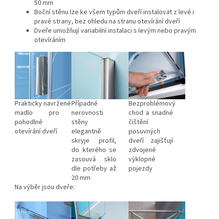
50 mm
Boční stěnu lze ke všem typům dveří instalovat z levé i
pravé strany, bez ohledu na stranu otevírání dveří
Dveře umožňují variabilní instalaci s levým nebo pravým
otevíráním
Prakticky navržené
Případné
Bezproblémový
madlo pro
nerovnosti
chod a snadné
pohodlné
stěny
čištění
otevírání dveří
elegantně
posuvných
skryje profil,
dveří zajišťují
do kterého se
zdvojené
zasouvá sklo
výklopné
dle potřeby až
pojezdy
20 mm
Na výběr jsou dveře: