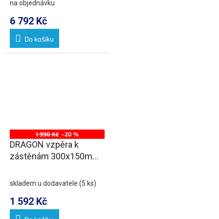
na objednávku
6 792 Kč
Do košíku
1 990 Kč
–20 %
DRAGON vzpěra k
zástěnám 300x150mm,
chrom
skladem u dodavatele
(5 ks)
1 592 Kč