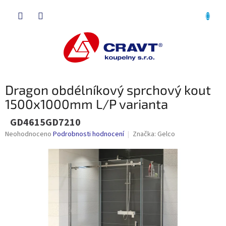
Přejít
NÁKU
na
obsah
KOŠÍK
Dragon obdélníkový sprchový kout
1500x1000mm L/P varianta
GD4615GD7210
Průměrné
Neohodnoceno
Podrobnosti hodnocení
Značka:
Gelco
hodnocení
produktu
je
0,0
z
5
hvězdiček.