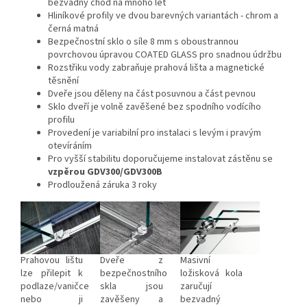
bezvadný chod na mnoho let
Hliníkové profily ve dvou barevných variantách - chrom a
černá matná
Bezpečnostní sklo o síle 8 mm s oboustrannou
povrchovou úpravou COATED GLASS pro snadnou údržbu
Rozstřiku vody zabraňuje prahová lišta a magnetické
těsnění
Dveře jsou děleny na část posuvnou a část pevnou
Sklo dveří je volně zavěšené bez spodního vodícího
profilu
Provedení je variabilní pro instalaci s levým i pravým
otevíráním
Pro vyšší stabilitu doporučujeme instalovat zástěnu se
vzpěrou GDV300/GDV300B
Prodloužená záruka 3 roky
Prahovou lištu
Dveře z
Masivní
lze přilepit k
bezpečnostního
ložisková kola
podlaze/vaničce
skla jsou
zaručují
nebo ji
zavěšeny a
bezvadný