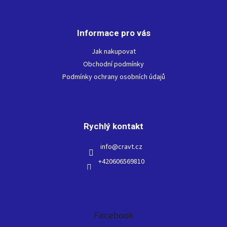
Z
á
p
Informace pro vás
a
t
Jak nakupovat
í
Obchodní podmínky
Podmínky ochrany osobních údajů
Rychlý kontakt
info
@
cravt.cz
+420606569810
Facebook