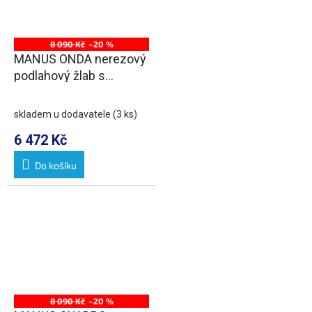
8 090 Kč
–20 %
MANUS ONDA nerezový
podlahový žlab s
roštem, L-1250, DN50
skladem u dodavatele
(3 ks)
6 472 Kč
Do košíku
8 090 Kč
–20 %