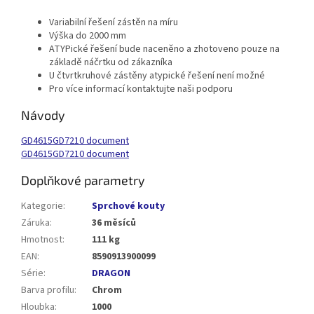
Variabilní řešení zástěn na míru
Výška do 2000 mm
ATYPické řešení bude naceněno a zhotoveno pouze na
základě náčrtku od zákazníka
U čtvrtkruhové zástěny atypické řešení není možné
Pro více informací kontaktujte naši podporu
Návody
GD4615GD7210 document
GD4615GD7210 document
Doplňkové parametry
Kategorie
:
Sprchové kouty
Záruka
:
36 měsíců
Hmotnost
:
111 kg
EAN
:
8590913900099
Série
:
DRAGON
Barva profilu
:
Chrom
Hloubka
:
1000