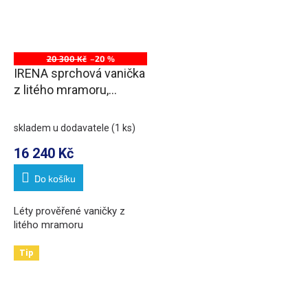
20 300 Kč
–20 %
IRENA sprchová vanička
z litého mramoru,
obdélník 150x100cm,
bílá
skladem u dodavatele
(1 ks)
16 240 Kč
Do košíku
Léty prověřené vaničky z
litého mramoru
Tip