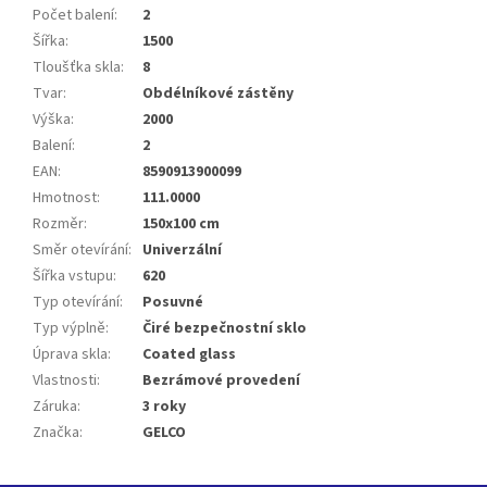
Počet balení
:
2
Šířka
:
1500
Tloušťka skla
:
8
Tvar
:
Obdélníkové zástěny
Výška
:
2000
Balení
:
2
EAN
:
8590913900099
Hmotnost
:
111.0000
Rozměr
:
150x100 cm
Směr otevírání
:
Univerzální
Šířka vstupu
:
620
Typ otevírání
:
Posuvné
Typ výplně
:
Čiré bezpečnostní sklo
Úprava skla
:
Coated glass
Vlastnosti
:
Bezrámové provedení
Záruka
:
3 roky
Značka
:
GELCO