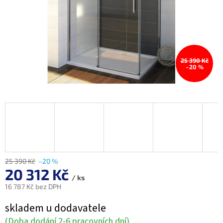
25 390 Kč
–20 %
25 390 Kč
–20 %
20 312 Kč
/ ks
16 787 Kč bez DPH
Měrná
skladem u dodavatele
cena:
(Doba dodání 2-6 pracovních dní)