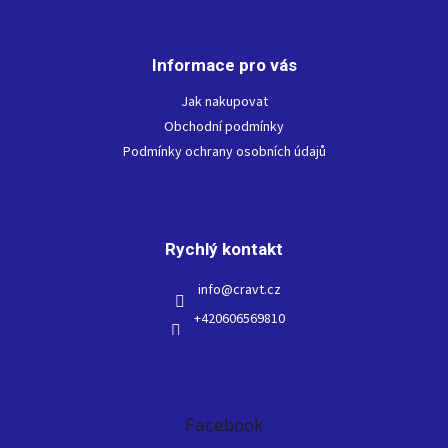
Z
á
p
Informace pro vás
a
t
Jak nakupovat
í
Obchodní podmínky
Podmínky ochrany osobních údajů
Rychlý kontakt
info
@
cravt.cz
+420606569810
Facebook