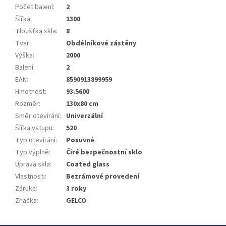
Počet balení
:
2
Šířka
:
1300
Tloušťka skla
:
8
Tvar
:
Obdélníkové zástěny
Výška
:
2000
Balení
:
2
EAN
:
8590913899959
Hmotnost
:
93.5600
Rozměr
:
130x80 cm
Směr otevírání
:
Univerzální
Šířka vstupu
:
520
Typ otevírání
:
Posuvné
Typ výplně
:
Čiré bezpečnostní sklo
Úprava skla
:
Coated glass
Vlastnosti
:
Bezrámové provedení
Záruka
:
3 roky
Značka
:
GELCO