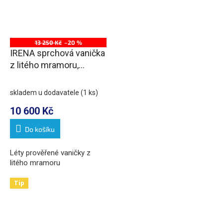
13 250 Kč
–20 %
IRENA sprchová vanička
z litého mramoru,
obdélník 130x80cm, bílá
skladem u dodavatele
(1 ks)
10 600 Kč
Do košíku
Léty prověřené vaničky z
litého mramoru
Tip