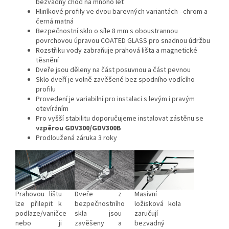
bezvadný chod na mnoho let
Hliníkové profily ve dvou barevných variantách - chrom a
černá matná
Bezpečnostní sklo o síle 8 mm s oboustrannou
povrchovou úpravou COATED GLASS pro snadnou údržbu
Rozstřiku vody zabraňuje prahová lišta a magnetické
těsnění
Dveře jsou děleny na část posuvnou a část pevnou
Sklo dveří je volně zavěšené bez spodního vodícího
profilu
Provedení je variabilní pro instalaci s levým i pravým
otevíráním
Pro vyšší stabilitu doporučujeme instalovat zástěnu se
vzpěrou GDV300/GDV300B
Prodloužená záruka 3 roky
Prahovou lištu
Dveře z
Masivní
lze přilepit k
bezpečnostního
ložisková kola
podlaze/vaničce
skla jsou
zaručují
nebo ji
zavěšeny a
bezvadný