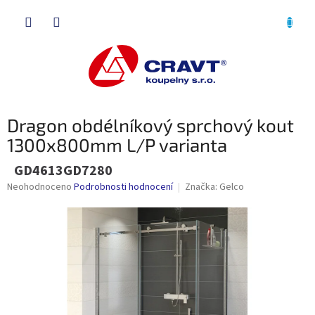
Přejít
NÁKU
na
obsah
KOŠÍK
Dragon obdélníkový sprchový kout
1300x800mm L/P varianta
GD4613GD7280
Průměrné
Neohodnoceno
Podrobnosti hodnocení
Značka:
Gelco
hodnocení
produktu
je
0,0
z
5
hvězdiček.