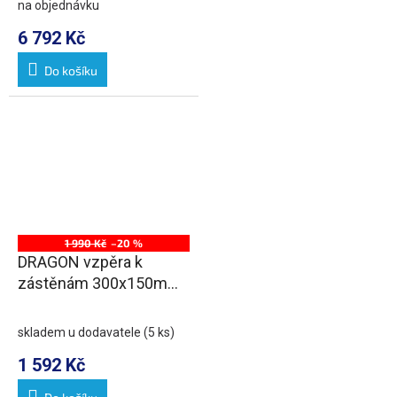
na objednávku
6 792 Kč
Do košíku
1 990 Kč
–20 %
DRAGON vzpěra k
zástěnám 300x150mm,
chrom
skladem u dodavatele
(5 ks)
1 592 Kč