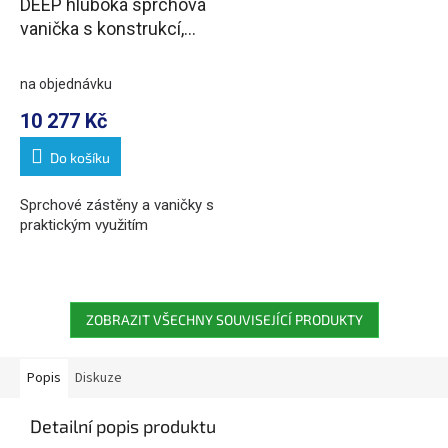
DEEP hluboká sprchová
vanička s konstrukcí,
obdélník 110x75x26cm,
bílá
na objednávku
10 277 Kč
Do košíku
Sprchové zástěny a vaničky s
praktickým využitím
ZOBRAZIT VŠECHNY SOUVISEJÍCÍ PRODUKTY
Popis
Diskuze
Detailní popis produktu