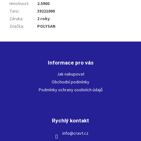
Hmotnost
:
2.5900
Taric
:
39221000
Záruka
:
2 roky
Značka
:
POLYSAN
Z
á
p
Informace pro vás
a
t
Jak nakupovat
í
Obchodní podmínky
Podmínky ochrany osobních údajů
Rychlý kontakt
info
@
cravt.cz