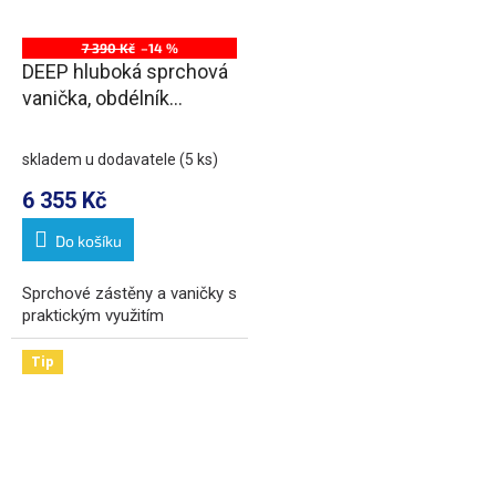
7 390 Kč
–14 %
DEEP hluboká sprchová
vanička, obdélník
110x75x26cm, bílá
skladem u dodavatele
(5 ks)
6 355 Kč
Do košíku
Sprchové zástěny a vaničky s
praktickým využitím
Tip