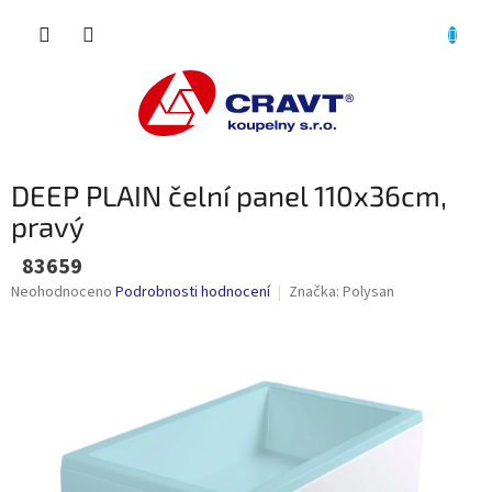
Přejít
NÁKU
na
obsah
KOŠÍK
DEEP PLAIN čelní panel 110x36cm,
pravý
83659
Průměrné
Neohodnoceno
Podrobnosti hodnocení
Značka:
Polysan
hodnocení
produktu
je
0,0
z
5
hvězdiček.