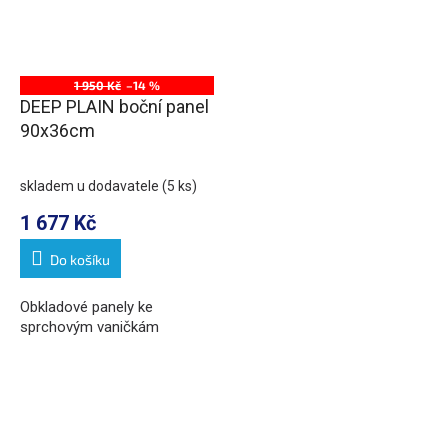
1 950 Kč
–14 %
DEEP PLAIN boční panel
90x36cm
skladem u dodavatele
(5 ks)
1 677 Kč
Do košíku
Obkladové panely ke
sprchovým vaničkám