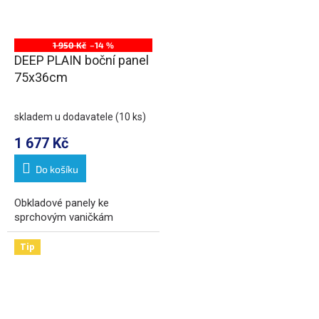
1 950 Kč
–14 %
DEEP PLAIN boční panel
75x36cm
skladem u dodavatele
(10 ks)
1 677 Kč
Do košíku
Obkladové panely ke
sprchovým vaničkám
Tip