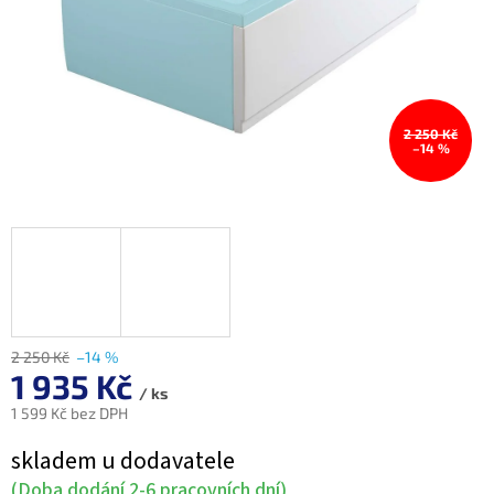
2 250 Kč
–14 %
2 250 Kč
–14 %
1 935 Kč
/ ks
1 599 Kč bez DPH
Měrná
skladem u dodavatele
cena:
(Doba dodání 2-6 pracovních dní)