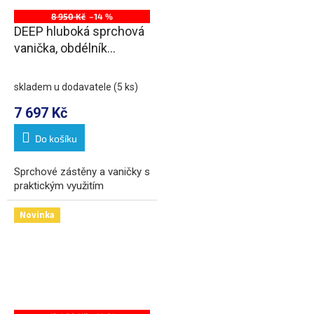
8 950 Kč
–14 %
DEEP hluboká sprchová
vanička, obdélník
110x90x26cm, bílá
skladem u dodavatele
(5 ks)
7 697 Kč
Do košíku
Sprchové zástěny a vaničky s
praktickým využitím
Novinka