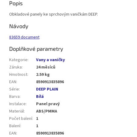
Popis
Obkladové panely ke sprchovým vaničkám DEEP.
Návody
83659 document
Doplňkové parametry
Kategorie
:
Vany a vaničky
Záruka
:
24 měsíců
Hmotnost
:
2.59 kg
EAN
:
8590913835896
Série
:
DEEP PLAIN
Barva
:
Bílá
Instalace
:
Panel pravý
Materiál
:
ABS/PMMA
Počet balení
:
1
Balení
:
1
EAN
:
8590913835896