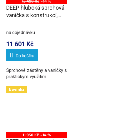
13 490 Kč
–14 %
DEEP hluboká sprchová
vanička s konstrukcí,
obdélník 110x90x26cm,
bílá
na objednávku
11 601 Kč
Do košíku
Sprchové zástěny a vaničky s
praktickým využitím
Novinka
11 950 Kč
–14 %