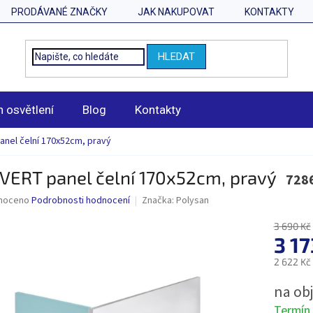
PRODÁVANÉ ZNAČKY
JAK NAKUPOVAT
KONTAKTY
HLEDAT
n osvětlení
Blog
Kontakty
nel čelní 170x52cm, pravý
VERT panel čelní 170x52cm, pravý
728
né
noceno
Podrobnosti hodnocení
Značka:
Polysan
ní
u
3 690 Kč
3 1
2 622 Kč
Měrná
na ob
ek.
cena:
Termín 