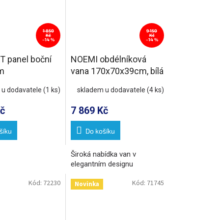
1 850
9 150
Kč
Kč
–14 %
–14 %
 panel boční
NOEMI obdélníková
m
vana 170x70x39cm, bílá
 u dodavatele
(1 ks)
skladem u dodavatele
(4 ks)
č
7 869 Kč
šíku
Do košíku
Široká nabídka van v
elegantním designu
Kód:
72230
Kód:
71745
Novinka