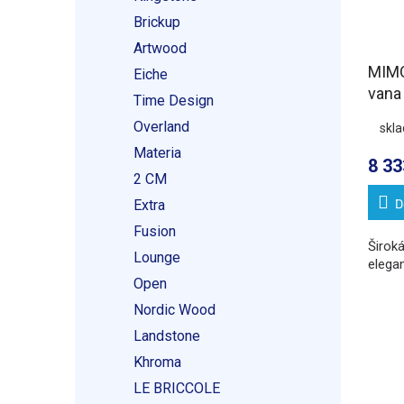
Brickup
Artwood
MIMO
Eiche
vana
Time Design
Overland
skl
Materia
8 33
2 CM
D
Extra
Fusion
Široká
Lounge
elega
Open
Nordic Wood
Landstone
Khroma
LE BRICCOLE