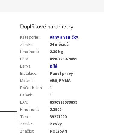
Doplňkové parametry
Kategorie
:
Vany a vaničky
Záruka
:
24 měsíců
Hmotnost
:
2.39 kg
EAN
:
8590729079859
Barva
:
Bílá
Instalace
:
Panel pravý
Materiál
:
ABS/PMMA
Počet balení
:
1
Balení
:
1
EAN
:
8590729079859
Hmotnost
:
2.3900
Taric
:
39221000
Záruka
:
2 roky
Značka
:
POLYSAN