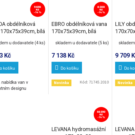
9 690
8 300
Kč
Kč
–14 %
–14 %
A obdélníková
EBRO obdélníková vana
LILY obd
 170x75x39cm, bílá
170x75x39cm, bílá
170x70x
adem u dodavatele
(4 ks)
skladem u dodavatele
(5 ks)
skladem
3 Kč
7 138 Kč
9 709 K
o košíku
Do košíku
Do ko
Kód:
71745.2010
 nabídka van v
Novinka
Novinka
ntním designu
56 390
Kč
–14 %
LEVANA hydromasážní
LEVANA 