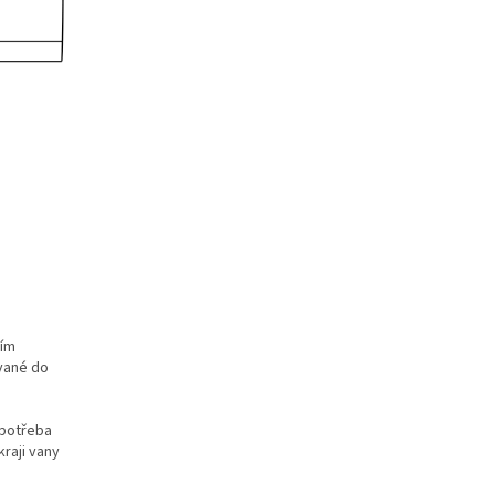
ním
vané do
 potřeba
raji vany