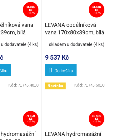
11 290
11 090
Kč
Kč
–14 %
–14 %
élníková vana
LEVANA obdélníková
39cm, bílá
vana 170x80x39cm, bílá
 u dodavatele
(4 ks)
skladem u dodavatele
(4 ks)
č
9 537 Kč
šíku
Do košíku
Kód:
71745.4010
Kód:
71745.6010
Novinka
71 450
86 490
Kč
Kč
–14 %
–14 %
hydromasážní
LEVANA hydromasážní