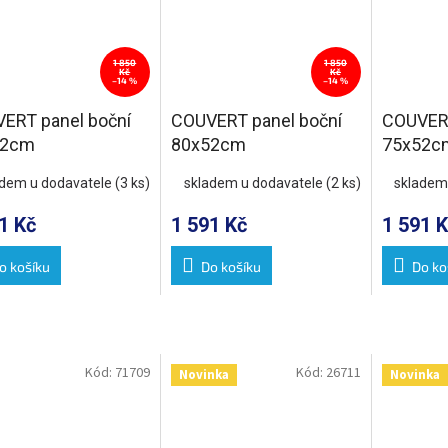
1 850
1 850
Kč
Kč
–14 %
–14 %
ERT panel boční
COUVERT panel boční
COUVERT
52cm
80x52cm
75x52c
adem u dodavatele
(3 ks)
skladem u dodavatele
(2 ks)
skladem
1 Kč
1 591 Kč
1 591 K
o košíku
Do košíku
Do ko
Kód:
71709
Kód:
26711
Novinka
Novinka