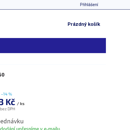
Přihlášení
NÁKUPNÍ
Prázdný košík
KOŠÍK
60
–14 %
73 Kč
/ ks
 bez DPH
jednávku
dodání upřesníme v e-mailu.