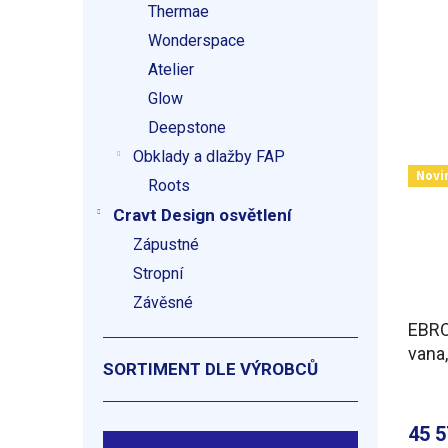
Thermae
Wonderspace
Atelier
Glow
Deepstone
Obklady a dlažby FAP
Novi
Roots
Cravt Design osvětlení
Zápustné
Stropní
Závěsné
EBRO
vana
SORTIMENT DLE VÝROBCŮ
Acti
45 5