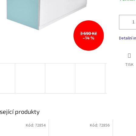
3 690 Kč
–14 %
Detailní 
TISK
sející produkty
Kód:
72854
Kód:
72856