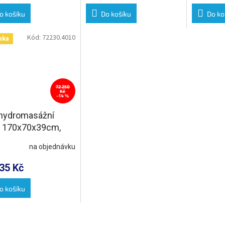
o košíku
Do košíku
Do ko
Kód:
72230.4010
nka
72 250
Kč
–14 %
 hydromasážní
, 170x70x39cm,
ction Hydro-Air,
na objednávku
om
35 Kč
o košíku