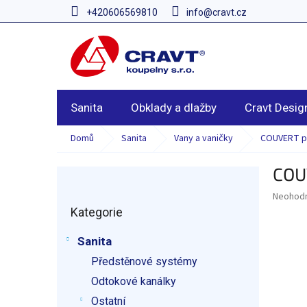
Přejít
+420606569810
info@cravt.cz
na
obsah
Sanita
Obklady a dlažby
Cravt Desig
Domů
Sanita
Vany a vaničky
COUVERT pa
COU
P
o
Průměr
Neohod
Přeskočit
s
hodnoce
Kategorie
kategorie
t
produkt
r
je
Sanita
a
0,0
z
Předstěnové systémy
n
5
n
Odtokové kanálky
hvězdič
í
Ostatní