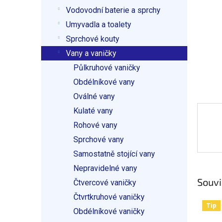
p
Vodovodní baterie a sprchy
a
n
Umyvadla a toalety
e
Sprchové kouty
l
Vany a vaničky
Půlkruhové vaničky
Obdélníkové vany
Oválné vany
Kulaté vany
Rohové vany
Sprchové vany
Samostatně stojící vany
Nepravidelné vany
Souvi
Čtvercové vaničky
Čtvrtkruhové vaničky
Tip
Obdélníkové vaničky