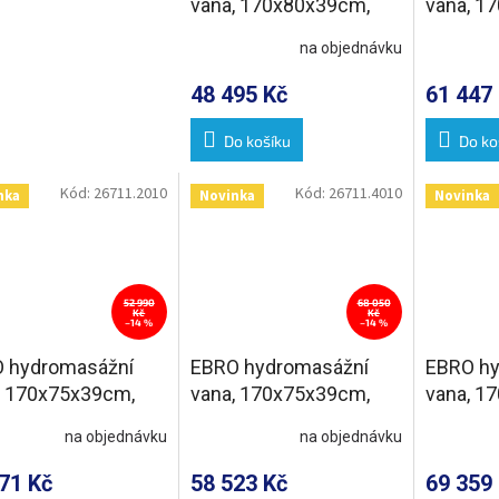
vana, 170x80x39cm,
vana, 1
Active Hydro-Air, chrom
Attracti
na objednávku
chrom
48 495 Kč
61 447
Do košíku
Do ko
Kód:
26711.2010
Kód:
26711.4010
nka
Novinka
Novinka
52 990
68 050
Kč
Kč
–14 %
–14 %
 hydromasážní
EBRO hydromasážní
EBRO hy
, 170x75x39cm,
vana, 170x75x39cm,
vana, 1
ve Hydro-Air, chrom
Attraction Hydro-Air,
Highline
na objednávku
na objednávku
chrom
chrom
71 Kč
58 523 Kč
69 359