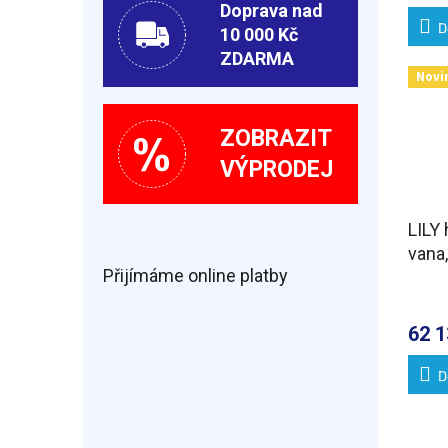
Doprava nad
D
10 000 Kč
ZDARMA
Novi
ZOBRAZIT
VÝPRODEJ
LILY
vana
Přijímáme online platby
Attra
chr
62 1
D