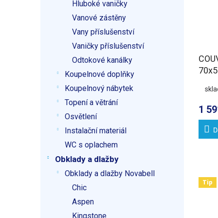
Hluboké vaničky
Vanové zástěny
Vany příslušenství
Vaničky příslušenství
COUV
Odtokové kanálky
70x
Koupelnové doplňky
Koupelnový nábytek
skl
Topení a větrání
1 59
Osvětlení
D
Instalační materiál
WC s oplachem
Obklady a dlažby
Obklady a dlažby Novabell
Tip
Chic
Aspen
Kingstone