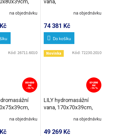
70x80x39cm,
vana,
on Hydro-Air,
170x80x39cm,Highline
na objednávku
na objednávku
Hydro-Air, chrom
 Kč
74 381 Kč
šíku
Do košíku
Kód:
26711.6010
Kód:
72230.2010
Novinka
80 650
57 290
Kč
Kč
–14 %
–14 %
dromasážní
LILY hydromasážní
70x75x39cm,
vana, 170x70x39cm,
 Hydro-Air,
Active Hydro-Air, chrom
na objednávku
na objednávku
 Kč
49 269 Kč