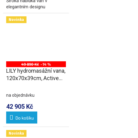
Široká nabídka van v
elegantním designu
Novinka
49 890 Kč
–14 %
LILY hydromasážní vana,
120x70x39cm, Active
Hydro-Air, chrom
na objednávku
42 905 Kč
Do košíku
Novinka