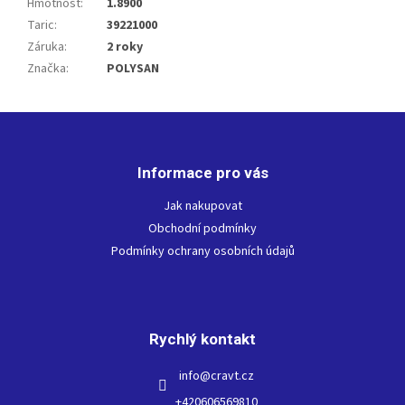
Hmotnost
:
1.8900
Taric
:
39221000
Záruka
:
2 roky
Značka
:
POLYSAN
Z
á
p
Informace pro vás
a
t
Jak nakupovat
í
Obchodní podmínky
Podmínky ochrany osobních údajů
Rychlý kontakt
info
@
cravt.cz
+420606569810