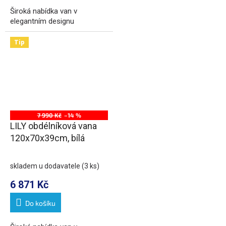
Široká nabídka van v
elegantním designu
Tip
7 990 Kč
–14 %
LILY obdélníková vana
120x70x39cm, bílá
skladem u dodavatele
(3 ks)
6 871 Kč
Do košíku