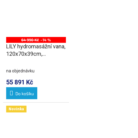
64 990 Kč
–14 %
LILY hydromasážní vana,
120x70x39cm,
Attraction Hydro-Air,
chrom
na objednávku
55 891 Kč
Do košíku
Novinka