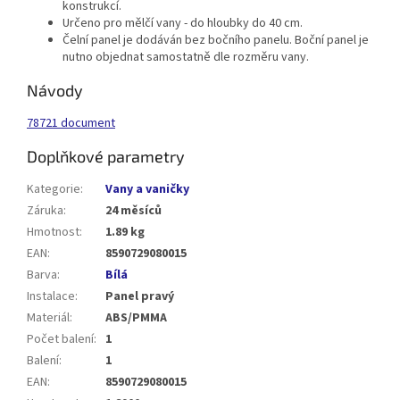
konstrukcí.
Určeno pro mělčí vany - do hloubky do 40 cm.
Čelní panel je dodáván bez bočního panelu. Boční panel je
nutno objednat samostatně dle rozměru vany.
Návody
78721 document
Doplňkové parametry
Kategorie
:
Vany a vaničky
Záruka
:
24 měsíců
Hmotnost
:
1.89 kg
EAN
:
8590729080015
Barva
:
Bílá
Instalace
:
Panel pravý
Materiál
:
ABS/PMMA
Počet balení
:
1
Balení
:
1
EAN
:
8590729080015