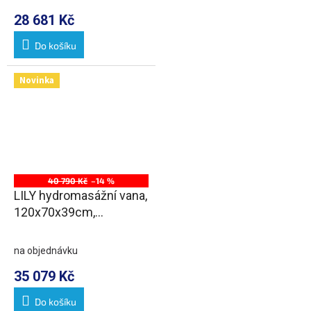
28 681 Kč
Do košíku
Novinka
40 790 Kč
–14 %
LILY hydromasážní vana,
120x70x39cm,
Attraction Hydro, chrom
na objednávku
35 079 Kč
Do košíku