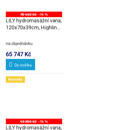
76 450 Kč
–14 %
LILY hydromasážní vana,
120x70x39cm, Highline
Hydro-Air, chrom
na objednávku
65 747 Kč
Do košíku
Novinka
49 850 Kč
–14 %
LILY hydromasážní vana,