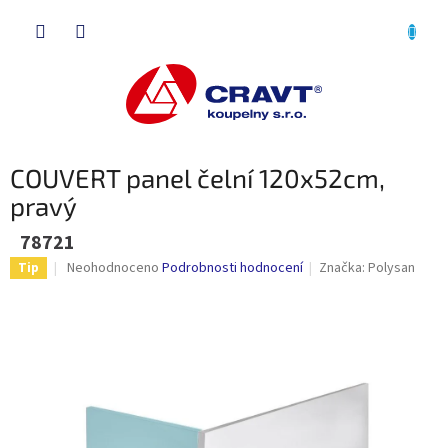
Přejít
NÁKU
na
obsah
KOŠÍK
COUVERT panel čelní 120x52cm,
pravý
78721
Průměrné
Neohodnoceno
Podrobnosti hodnocení
Značka:
Polysan
Tip
hodnocení
produktu
je
0,0
z
5
hvězdiček.