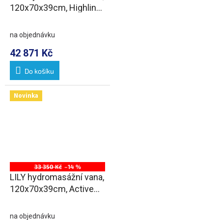
120x70x39cm, Highline
Hydro, chrom
na objednávku
42 871 Kč
Do košíku
Novinka
33 350 Kč
–14 %
LILY hydromasážní vana,
120x70x39cm, Active
Hydro, chrom
na objednávku