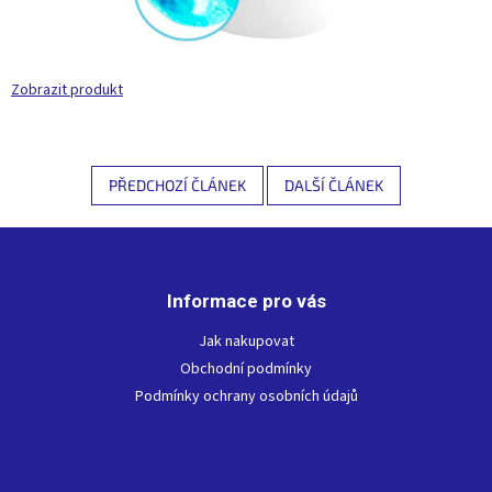
Zobrazit produkt
PŘEDCHOZÍ ČLÁNEK
DALŠÍ ČLÁNEK
Z
á
p
Informace pro vás
a
t
Jak nakupovat
í
Obchodní podmínky
Podmínky ochrany osobních údajů