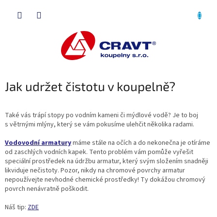
Přejít
NÁKU
na
obsah
KOŠÍK
Jak udržet čistotu v koupelně?
Také vás trápí stopy po vodním kameni či mýdlové vodě? Je to boj
s větrnými mlýny, který se vám pokusíme ulehčit několika radami.
Vodovodní armatury
máme stále na očích a do nekonečna je otíráme
od zaschlých vodních kapek. Tento problém vám pomůže vyřešit
speciální prostředek na údržbu armatur, který svým složením snadněji
likviduje nečistoty. Pozor, nikdy na chromové povrchy armatur
nepoužívejte nevhodné chemické prostředky! Ty dokážou chromový
povrch nenávratně poškodit.
Náš tip:
ZDE