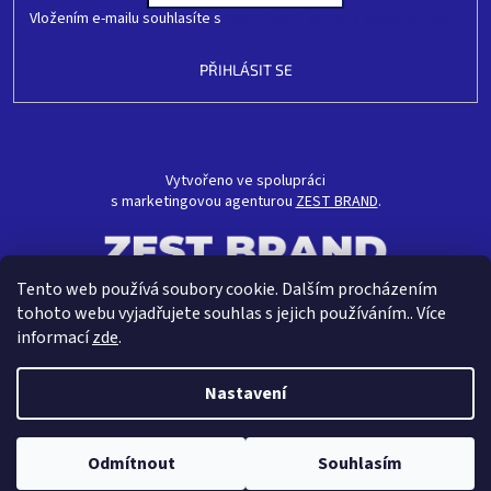
Vložením e-mailu souhlasíte s
podmínkami ochrany osobních údajů
PŘIHLÁSIT SE
Vytvořeno ve spolupráci
s marketingovou agenturou
ZEST BRAND
.
Tento web používá soubory cookie. Dalším procházením
tohoto webu vyjadřujete souhlas s jejich používáním.. Více
informací
zde
.
Nastavení
Vytvořil Shoptet
Odmítnout
Souhlasím
Copyright 2026
CRAVT koupelny s.r.o.
. Všechna práva vyhrazena.