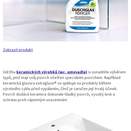
Zobrazit produkt
Údržbu
keramických výrobků (wc, umyvadla)
si usnadníte výběrem
typů, jenž mají svůj povrch ošetřen speciálním povrchem. Například
keramická glazura extraglaze® se aplikuje na produkty během
výrobního cyklu před vypálením, čímž je zaručen její trvalý účinek.
Povrch dodává keramice dokonale hladký povrch, vysoký lesk a
ochranu proti vápenným usazeninám.