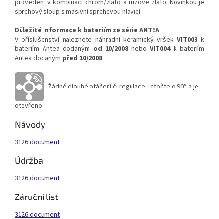
provedení v kombinaci chrom/zlato a růžové zlato. Novinkou je
sprchový sloup s masivní sprchovou hlavicí.
Důležité informace k bateriím ze série ANTEA
V příslušenství naleznete náhradní keramický vršek
VIT003
k
bateriím Antea dodaným
od 10/2008
nebo
VIT004
k bateriím
Antea dodaným
před 10/2008
.
Žádné dlouhé otáčení či regulace - otočte o 90° a je
otevřeno
Návody
3126 document
Údržba
3126 document
Záruční list
3126 document