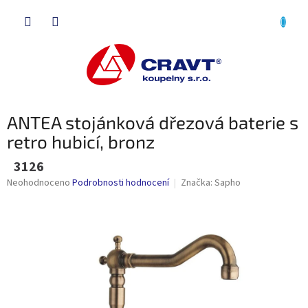
Přejít
NÁKU
na
obsah
KOŠÍK
ANTEA stojánková dřezová baterie s
retro hubicí, bronz
3126
Průměrné
Neohodnoceno
Podrobnosti hodnocení
Značka:
Sapho
hodnocení
produktu
je
0,0
z
5
hvězdiček.