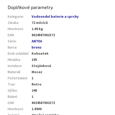
Doplňkové parametry
Kategorie
:
Vodovodní baterie a sprchy
Záruka
:
72 měsíců
Hmotnost
:
1.89 kg
EAN
:
8024587002372
Série
:
ANTEA
Barva
:
bronz
Druh ovládání
:
Kohoutek
Hloubka
:
195
Instalace
:
Stojánková
Materiál
:
Mosaz
Počet balení
:
1
Tvar
:
Retro
Výška
:
240
Balení
:
1
EAN
:
8024587002372
Hmotnost
:
1.8900