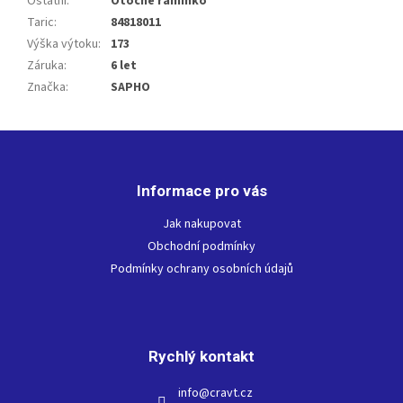
Ostatní
:
Otočné ramínko
Taric
:
84818011
Výška výtoku
:
173
Záruka
:
6 let
Značka
:
SAPHO
Z
á
p
Informace pro vás
a
t
Jak nakupovat
í
Obchodní podmínky
Podmínky ochrany osobních údajů
Rychlý kontakt
info
@
cravt.cz