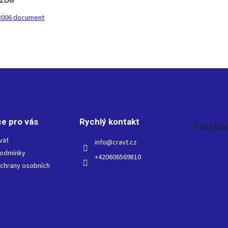
006 document
e pro vás
Rychlý kontakt
Facebo
vat
info
@
cravt.cz
podmínky
+420606569810
chrany osobních