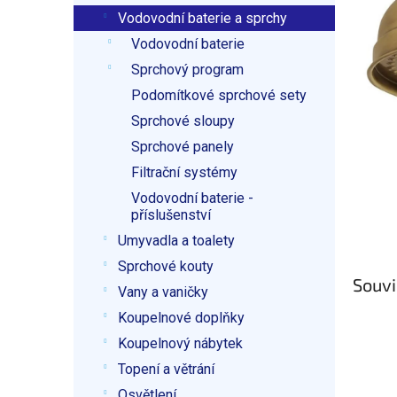
p
Vodovodní baterie a sprchy
a
n
Vodovodní baterie
e
Sprchový program
l
Podomítkové sprchové sety
Sprchové sloupy
Sprchové panely
Filtrační systémy
Vodovodní baterie -
příslušenství
Umyvadla a toalety
Sprchové kouty
Souvi
Vany a vaničky
Koupelnové doplňky
Koupelnový nábytek
Topení a větrání
Osvětlení