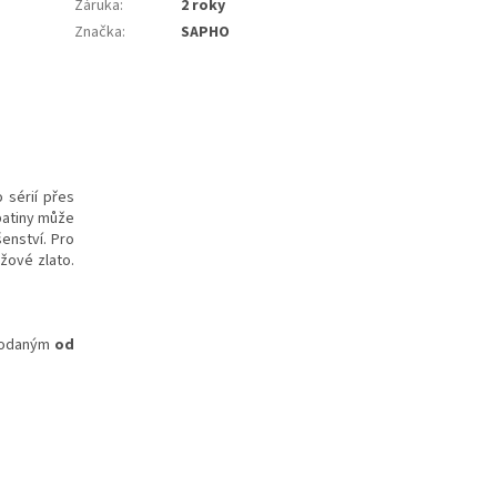
Záruka
:
2 roky
Značka
:
SAPHO
 sérií přes
patiny může
enství. Pro
žové zlato.
 dodaným
od