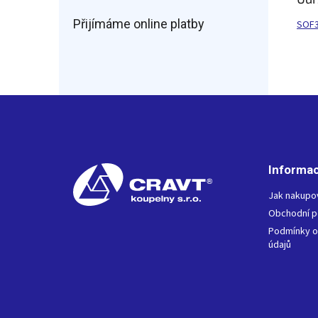
Přijímáme online platby
SOF3
Z
á
p
a
t
Informac
í
Jak nakupo
Obchodní 
Podmínky o
údajů