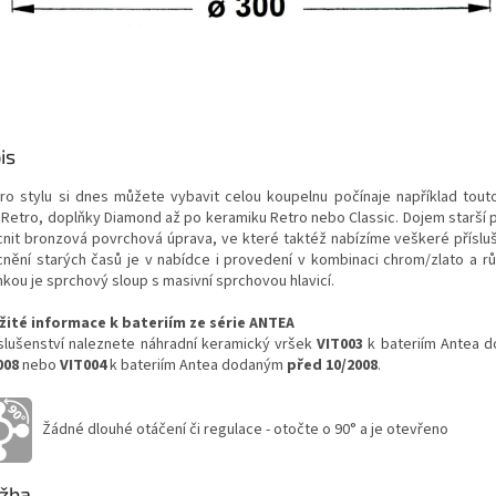
is
tro stylu si dnes můžete vybavit celou koupelnu počínaje například touto
 Retro,
doplňky Diamond až po keramiku Retro nebo Classic. Dojem starší 
nit bronzová povrchová úprava, ve které taktéž nabízíme veškeré přísluš
nění starých časů je v nabídce i provedení v kombinaci chrom/zlato a rů
nkou je sprchový sloup s masivní sprchovou hlavicí.
žité informace k bateriím ze série ANTEA
íslušenství naleznete náhradní keramický vršek
VIT003
k bateriím Antea
008
nebo
VIT004
k bateriím Antea dodaným
před 10/2008
.
Žádné dlouhé otáčení či regulace - otočte o 90° a je otevřeno
žba