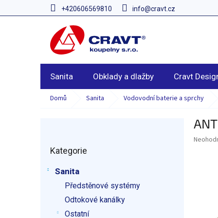
Přejít
+420606569810
info@cravt.cz
na
obsah
Sanita
Obklady a dlažby
Cravt Desig
Domů
Sanita
Vodovodní baterie a sprchy
ANT
P
o
Průměr
Neohod
Přeskočit
s
hodnoce
Kategorie
kategorie
t
produkt
r
je
Sanita
a
0,0
z
Předstěnové systémy
n
5
n
Odtokové kanálky
hvězdič
í
Ostatní