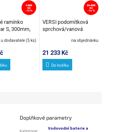
1 360
24 690
Kč
Kč
–13 %
–14 %
é ramínko
VERSI podomítková
var S, 300mm,
sprchová/vanová
baterie s ruční sprchou,
 u dodavatele
(5 ks)
na objednávku
2 výstupy, bronz
č
21 233 Kč
šíku
Do košíku
Doplňkové parametry
Vodovodní baterie a
Kategorie
: