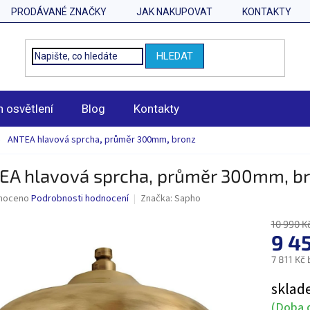
PRODÁVANÉ ZNAČKY
JAK NAKUPOVAT
KONTAKTY
HLEDAT
n osvětlení
Blog
Kontakty
ANTEA hlavová sprcha, průměr 300mm, bronz
EA hlavová sprcha, průměr 300mm, b
né
noceno
Podrobnosti hodnocení
Značka:
Sapho
ní
u
10 990 K
9 4
7 811 Kč
Měrná
sklad
ek.
cena:
(Doba d