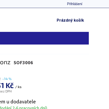
Přihlášení
NÁKUPNÍ
Prázdný košík
KOŠÍK
ronz
SOF3006
č
–14 %
51 Kč
/ ks
 bez DPH
em u dodavatele
odání 2-6 pracovních dní)