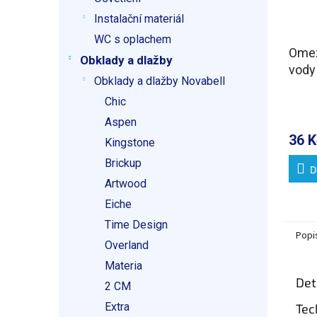
Instalační materiál
WC s oplachem
Omez
Obklady a dlažby
vody
Obklady a dlažby Novabell
12L/
Chic
Aspen
36 K
Kingstone
Brickup
D
Artwood
Eiche
Time Design
Popi
Overland
Materia
Det
2 CM
Extra
Tec