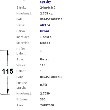
sprchy
Záruka
:
24 měsíců
Hmotnost
:
2.708 kg
EAN
:
8024587003218
Série
:
ANTEA
Barva
:
bronz
Instalace
:
1 cesta
Materiál
:
Mosaz
Počet
1
balení
:
Tvar
:
Retro
Výška
:
115
Balení
:
1
EAN
:
8024587003218
Funkce
Déšť
sprchy
:
Hmotnost
:
2.7080
Průměr
:
300
Taric
:
74182000