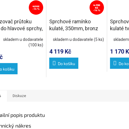
4 790
42 Kč
Kč
–14 %
–14 %
ovač průtoku
Sprchové ramínko
Sprchov
 do hlavové sprchy,
kulaté, 350mm, bronz
kulaté t
min
bronz
skladem u dodavatele
skladem u dodavatele
(5 ks)
skladem
(100 ks)
4 119 Kč
1 170 K
č
Do košíku
Do ko
o košíku
s
Diskuze
ailní popis produktu
hnický nákres