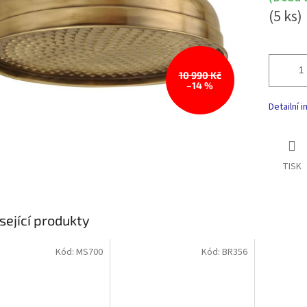
(5 ks)
10 990 Kč
–14 %
Detailní 
TISK
sející produkty
Kód:
MS700
Kód:
BR356