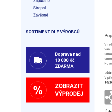
Zápustné
Stropní
Závěsné
SORTIMENT DLE VÝROBCŮ
Pop
V re
vanu
umoc
Doprava nad
umoc
10 000 Kč
Novi
ZDARMA
Důle
V př
10/2
ZOBRAZIT
VÝPRODEJ
Údr