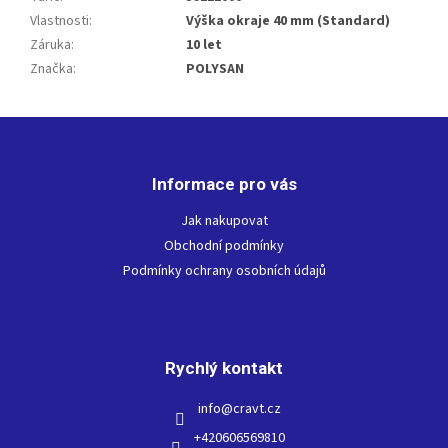
Vlastnosti
:
Výška okraje 40 mm (Standard)
Záruka
:
10 let
Značka
:
POLYSAN
Z
á
p
Informace pro vás
a
t
Jak nakupovat
í
Obchodní podmínky
Podmínky ochrany osobních údajů
Rychlý kontakt
info
@
cravt.cz
+420606569810