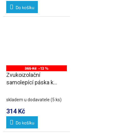
Do košíku
365 Kč
–13 %
Zvukoizolační
samolepící páska k
vaně, 3m
skladem u dodavatele
(5 ks)
314 Kč
Do košíku