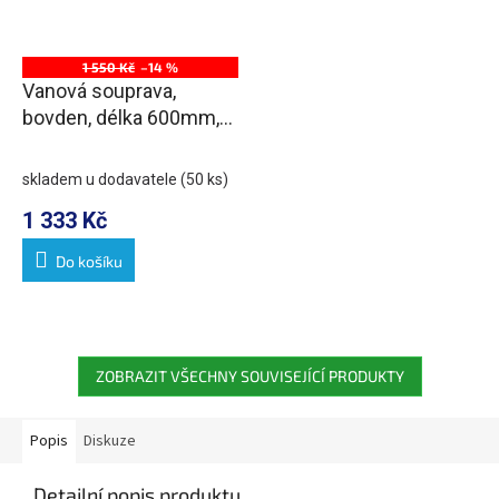
1 550 Kč
–14 %
Vanová souprava,
bovden, délka 600mm,
zátka 72mm, chrom
skladem u dodavatele
(50 ks)
1 333 Kč
Do košíku
ZOBRAZIT VŠECHNY SOUVISEJÍCÍ PRODUKTY
Popis
Diskuze
Detailní popis produktu