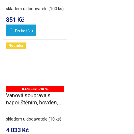
skladem u dodavatele
(100 ks)
851 Kč
Do košíku
Novinka
4 690 Kč
–14 %
Vanová souprava s
napouštěním, bovden,
délka 600mm, zátka
72mm, chrom
skladem u dodavatele
(10 ks)
4 033 Kč