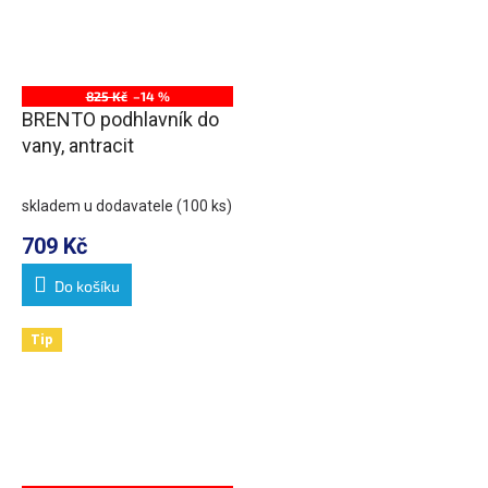
825 Kč
–14 %
BRENTO podhlavník do
vany, antracit
skladem u dodavatele
(100 ks)
709 Kč
Do košíku
Tip