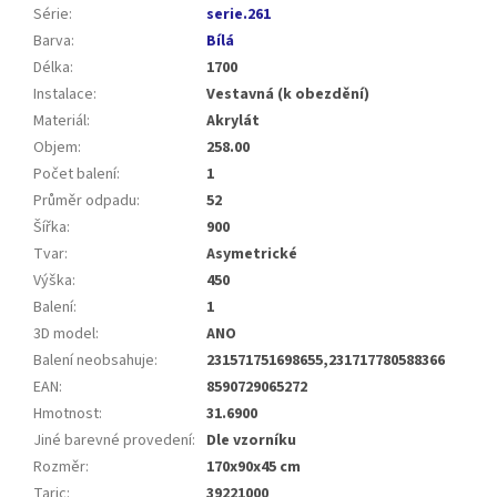
Série
:
serie.261
Barva
:
Bílá
Délka
:
1700
Instalace
:
Vestavná (k obezdění)
Materiál
:
Akrylát
Objem
:
258.00
Počet balení
:
1
Průměr odpadu
:
52
Šířka
:
900
Tvar
:
Asymetrické
Výška
:
450
Balení
:
1
3D model
:
ANO
Balení neobsahuje
:
231571751698655,231717780588366
EAN
:
8590729065272
Hmotnost
:
31.6900
Jiné barevné provedení
:
Dle vzorníku
Rozměr
:
170x90x45 cm
Taric
:
39221000