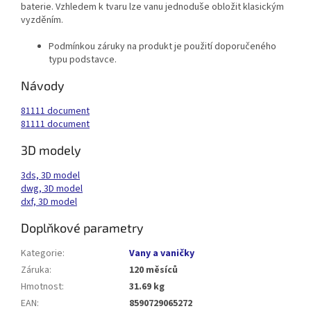
baterie. Vzhledem k tvaru lze vanu jednoduše obložit klasickým
vyzděním.
Podmínkou záruky na produkt je použití doporučeného
typu podstavce.
Návody
81111 document
81111 document
3D modely
3ds, 3D model
dwg, 3D model
dxf, 3D model
Doplňkové parametry
Kategorie
:
Vany a vaničky
Záruka
:
120 měsíců
Hmotnost
:
31.69 kg
EAN
:
8590729065272