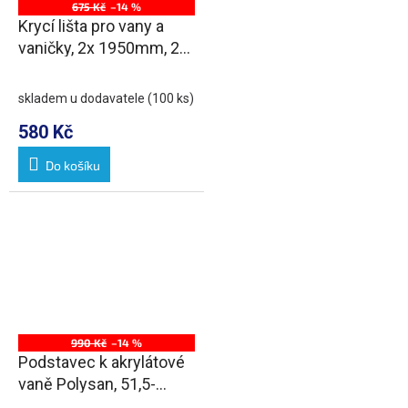
675 Kč
–14 %
Krycí lišta pro vany a
vaničky, 2x 1950mm, 2x
roh, 2x zakončení, bílá
skladem u dodavatele
(100 ks)
580 Kč
Do košíku
990 Kč
–14 %
Podstavec k akrylátové
vaně Polysan, 51,5-
74,5cm, pár