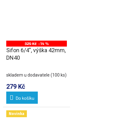
325 Kč
–14 %
Sifon 6/4", výška 42mm,
DN40
skladem u dodavatele
(100 ks)
279 Kč
Do košíku
Novinka