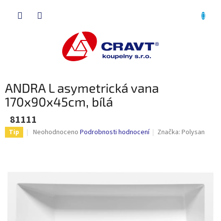
Přejít
NÁKU
na
obsah
KOŠÍK
ANDRA L asymetrická vana
170x90x45cm, bílá
81111
Průměrné
Neohodnoceno
Podrobnosti hodnocení
Značka:
Polysan
Tip
hodnocení
produktu
je
0,0
z
5
hvězdiček.