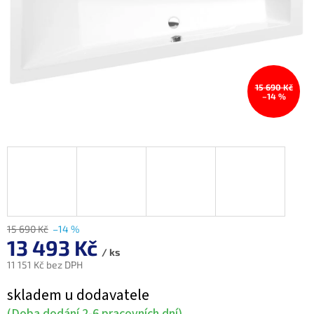
15 690 Kč
–14 %
15 690 Kč
–14 %
13 493 Kč
/ ks
11 151 Kč bez DPH
Měrná
skladem u dodavatele
cena:
(Doba dodání 2-6 pracovních dní)