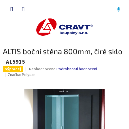
Přejít
NÁKU
na
obsah
KOŠÍK
ALTIS boční stěna 800mm, čiré sklo
AL5915
Průměrné
Neohodnoceno
Podrobnosti hodnocení
Výprodej
hodnocení
Značka:
Polysan
produktu
je
0,0
z
5
hvězdiček.