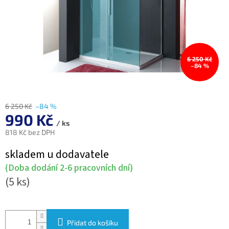
6 250 Kč
–84 %
6 250 Kč
–84 %
990 Kč
/ ks
818 Kč bez DPH
Měrná
skladem u dodavatele
cena:
(Doba dodání 2-6 pracovních dní)
(5 ks)
Přidat do košíku