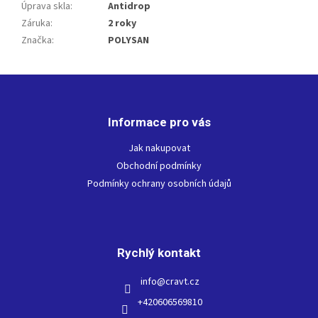
Úprava skla
:
Antidrop
Záruka
:
2 roky
Značka
:
POLYSAN
Z
á
p
Informace pro vás
a
t
Jak nakupovat
í
Obchodní podmínky
Podmínky ochrany osobních údajů
Rychlý kontakt
info
@
cravt.cz
+420606569810