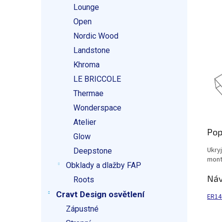
Lounge
Open
Nordic Wood
Landstone
Khroma
LE BRICCOLE
Thermae
Wonderspace
Atelier
Pop
Glow
Ukry
Deepstone
mont
Obklady a dlažby FAP
Ná
Roots
Cravt Design osvětlení
ER14
Zápustné