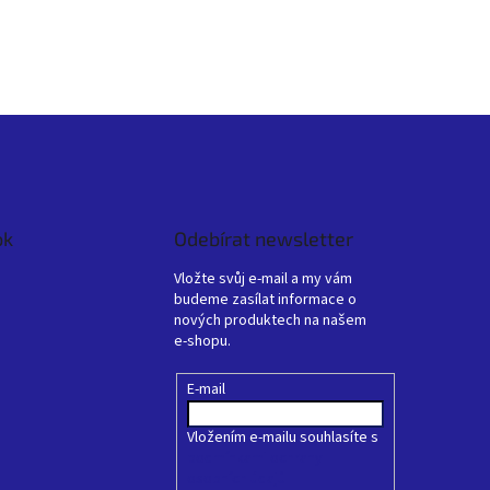
ok
Odebírat newsletter
Vložte svůj e-mail a my vám
budeme zasílat informace o
nových produktech na našem
e-shopu.
E-mail
Vložením e-mailu souhlasíte s
podmínkami ochrany
osobních údajů