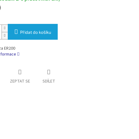
)
Přidat do košíku
za ER200
informace
ZEPTAT SE
SDÍLET