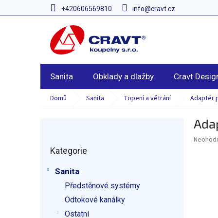
Přejít
+420606569810
info@cravt.cz
na
obsah
Sanita
Obklady a dlažby
Cravt Desig
Domů
Sanita
Topení a větrání
Adaptér p
Adap
P
o
Průměr
Neohod
Přeskočit
s
hodnoce
Kategorie
kategorie
t
produkt
r
je
Sanita
a
0,0
z
Předstěnové systémy
n
5
n
Odtokové kanálky
hvězdič
í
Ostatní