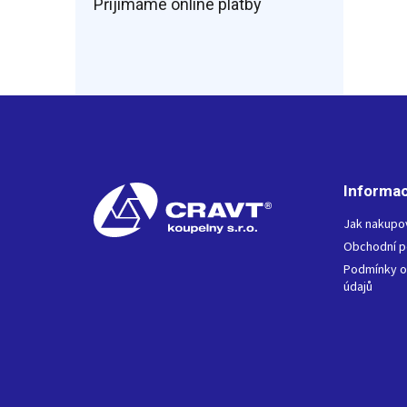
Přijímáme online platby
Z
á
p
a
t
Informac
í
Jak nakupo
Obchodní 
Podmínky o
údajů