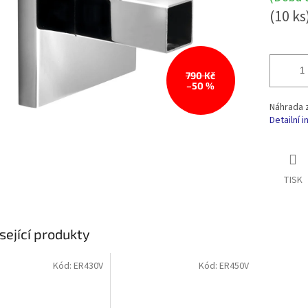
(10 ks
790 Kč
–50 %
Náhrada 
Detailní 
TISK
sející produkty
Kód:
ER430V
Kód:
ER450V