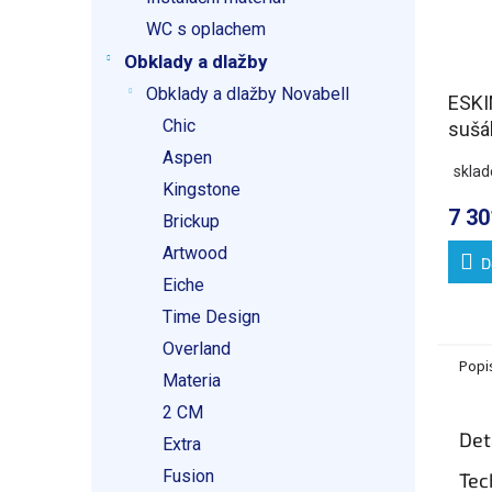
WC s oplachem
Obklady a dlažby
Obklady a dlažby Novabell
ESKI
Chic
sušák
620x
Aspen
skla
nere
Kingstone
7 30
Brickup
Artwood
D
Eiche
Time Design
Overland
Popi
Materia
2 CM
Det
Extra
Fusion
Tec