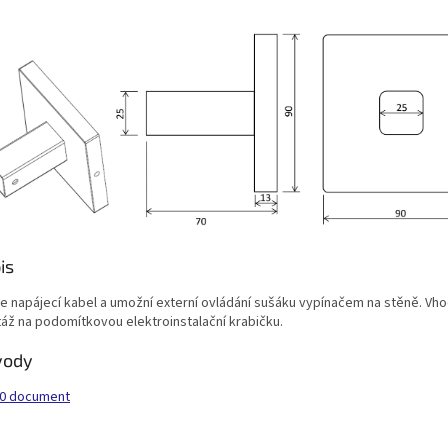
is
je napájecí kabel a umožní externí ovládání sušáku vypínačem na stěně. Vh
áž na podomítkovou elektroinstalační krabičku.
vody
0 document