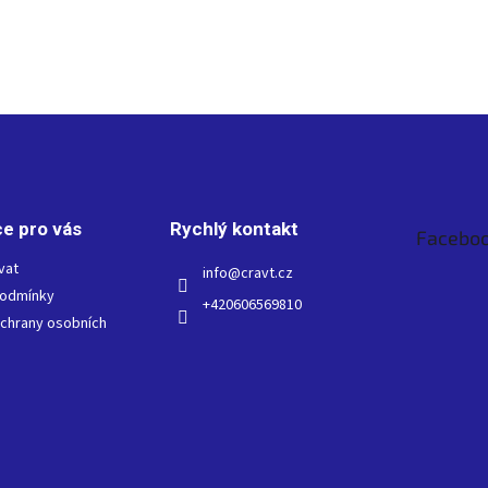
e pro vás
Rychlý kontakt
Facebo
vat
info
@
cravt.cz
podmínky
+420606569810
chrany osobních