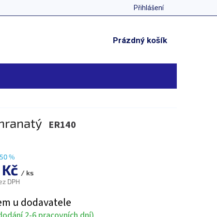
Přihlášení
NÁKUPNÍ
Prázdný košík
KOŠÍK
 hranatý
ER140
50 %
 Kč
/ ks
ez DPH
em u dodavatele
odání 2-6 pracovních dní)