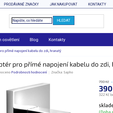
PRODÁVANÉ ZNAČKY
JAK NAKUPOVAT
KONTAKTY
HLEDAT
n osvětlení
Blog
Kontakty
ro přímé napojení kabelu do zdi, hranatý
tér pro přímé napojení kabelu do zdi,
né
noceno
Podrobnosti hodnocení
Značka:
Sapho
ní
u
790 Kč
–
390
322 Kč b
Měrná
sklad
ek.
cena:
(Doba d