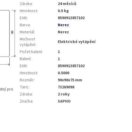
Záruka
:
24 měsíců
Hmotnost
:
0.5 kg
EAN
:
8590913857102
Barva
:
Nerez
Materiál
:
Nerez
Možnost
Elektrické vytápění
vytápění
:
Počet balení
:
1
Balení
:
1
EAN
:
8590913857102
Hmotnost
:
0.5000
Rozměr
:
90x90x75 mm
Taric
:
73269098
odný pro
Záruka
:
2 roky
Značka
:
SAPHO