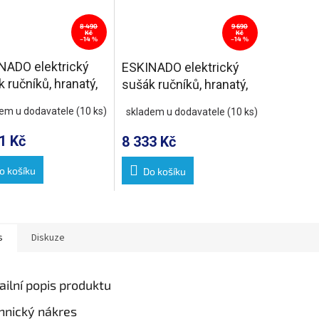
8 490
9 690
Kč
Kč
–14 %
–14 %
NADO elektrický
ESKINADO elektrický
 ručníků, hranatý,
sušák ručníků, hranatý,
1160 mm, 120 W,
600x1500 mm, 130 W,
dem u dodavatele
(10 ks)
skladem u dodavatele
(10 ks)
z lesk
nerez lesk
1 Kč
8 333 Kč
o košíku
Do košíku
s
Diskuze
ailní popis produktu
hnický nákres