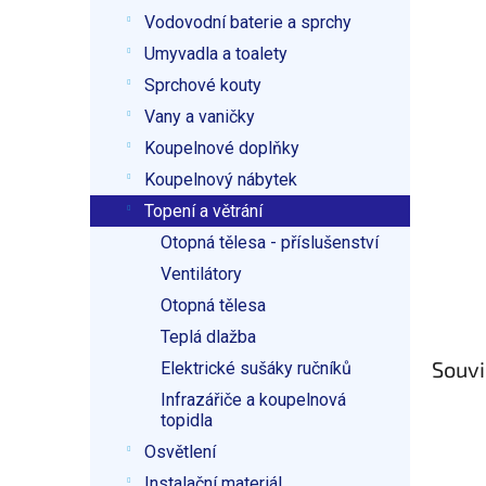
p
Vodovodní baterie a sprchy
a
n
Umyvadla a toalety
e
Sprchové kouty
l
Vany a vaničky
Koupelnové doplňky
Koupelnový nábytek
Topení a větrání
Otopná tělesa - příslušenství
Ventilátory
Otopná tělesa
Teplá dlažba
Souvi
Elektrické sušáky ručníků
Infrazářiče a koupelnová
topidla
Osvětlení
Instalační materiál